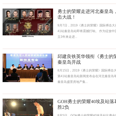
勇士的荣耀走进河北秦皇岛，
击大战！
9月7日，2019《勇士的荣耀》国际搏击
41站秦皇岛站即将震撼打响。 作为绽放中
立3年来走进...
邱建良铁英华领衔《勇士的荣
秦皇岛开战
8月15日，2019《勇士的荣耀》国际搏
第41站秦皇岛站新闻发布会在河北秦皇岛
秦皇岛盛景房地产集...
GOH勇士的荣耀40埃及站落
胜2负
8月5日，GOH勇士的荣耀40埃及站比赛