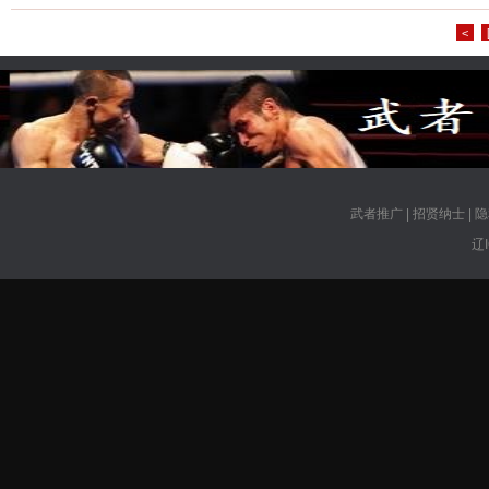
<
武者推广
|
招贤纳士
|
隐
辽I