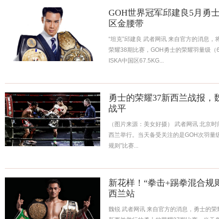
GOH世界冠军邱建良5月勇士
区金腰带
“坦克”邱建良 武者网讯 来自官方的消息，
荣耀38期比赛，GOH勇士的荣耀羽量级（
ISKA中国区67.5KG...
勇士的荣耀37新西兰战报，
战平
（图片来源：美女好摄） 武者网讯 北京时
西兰举行。当天备受关注的是GOH次羽量
规则”比赛...
新花样！“拳击+踢拳混合规
西兰站
魏锐 武者网讯 来自官方的消息，勇士的荣