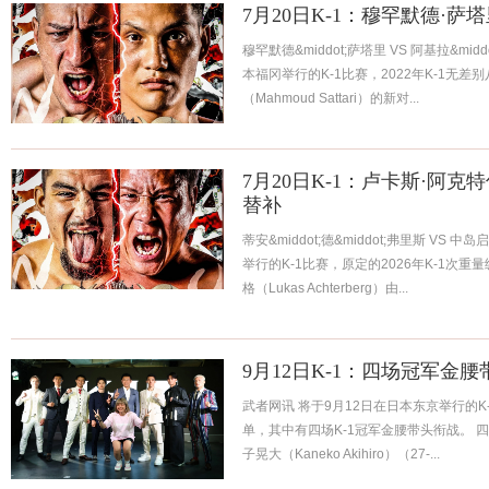
7月20日K-1：穆罕默德·萨
穆罕默德&middot;萨塔里 VS 阿基拉&mi
本福冈举行的K-1比赛，2022年K-1无差别
（Mahmoud Sattari）的新对...
7月20日K-1：卢卡斯·阿
替补
蒂安&middot;德&middot;弗里斯 VS
举行的K-1比赛，原定的2026年K-1次重量
格（Lukas Achterberg）由...
9月12日K-1：四场冠军金
武者网讯 将于9月12日在日本东京举行的
单，其中有四场K-1冠军金腰带头衔战。 
子晃大（Kaneko Akihiro）（27-...