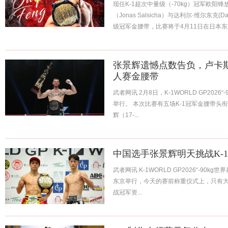
现任K-1超次中量级（-70kg）冠军欧阳
（Jonas Salsicha）与达利尔·维尔东克(Da
级冠军金腰带，比赛将于4月11日在日本东京
张景辉遗憾点数告负，卢卡斯
人赛金腰带
武者网讯 2月8日，K-1WORLD GP202
举行。 本次比赛有五场K-1冠军金腰带头
辉（17-...
中国选手张景辉明天挑战K-
武者网讯 K-1WORLD GP2026“-90
东京举行，今天的赛前称重仪式上，只有大久
战冠军资...