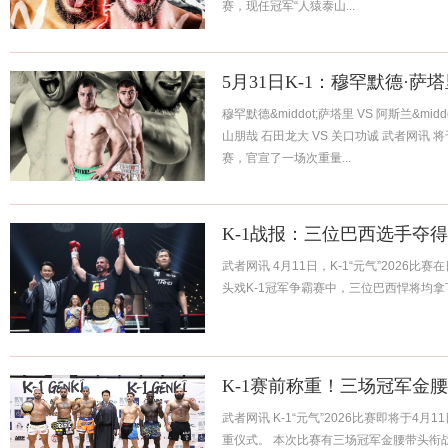
赛，现任冠军“人猿泰山...
5月31日K-1：穆罕默德·萨
穆罕默德&middot;萨塔里 VS 阿斯兰&middo
山朋哉 石田龙大 VS 关口功诚 武者网讯 
赛，官宣了一场次重量...
K-1战报：三位巴西选手夺得
武者网讯 4月11日，K-1“元气”2026
头戏K-1冠军争霸赛中，三位巴西悍将均拿下
K-1赛前称重！三场冠军金
武者网讯 K-1“元气”2026比赛即将于4
重仪式。 本次比赛有三场冠军金腰带头衔战