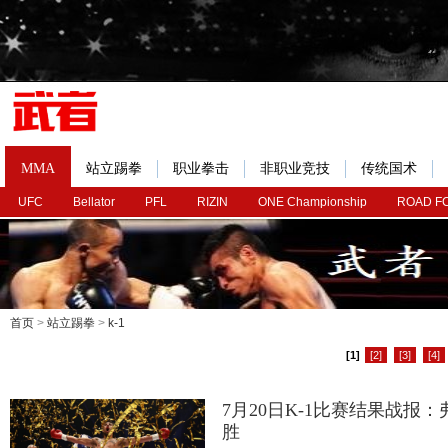
MMA
站立踢拳
职业拳击
非职业竞技
传统国术
UFC
Bellator
PFL
RIZIN
ONE Championship
ROAD F
首页
>
站立踢拳
>
k-1
[1]
[2]
[3]
[4]
7月20日K-1比赛结果战报
胜