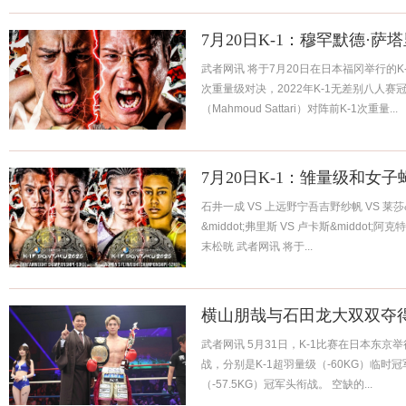
7月20日K-1：穆罕默德·萨
武者网讯 将于7月20日在日本福冈举行的
次重量级对决，2022年K-1无差别八人赛冠军
（Mahmoud Sattari）对阵前K-1次重量...
7月20日K-1：雏量级和女
石井一成 VS 上远野宁吾吉野纱帆 VS 莱莎&mi
&middot;弗里斯 VS 卢卡斯&middot;阿
末松晄 武者网讯 将于...
横山朋哉与石田龙大双双夺得
武者网讯 5月31日，K-1比赛在日本东京
战，分别是K-1超羽量级（-60KG）临时冠
（-57.5KG）冠军头衔战。 空缺的...