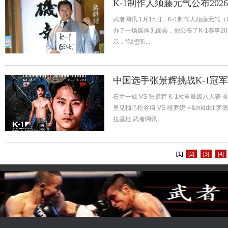
K-1制作人须藤元气公布20
武者网讯 1月15日，K-1制作人须藤元气（G
办了一场媒体见面会，他公布了K-1赛事2
示：“我想听...
中国选手张景辉挑战K-1冠
石井一成 VS 张景辉 K-1次重量级八人赛 
里见柚己松谷绮 VS 维罗妮卡&middot;罗德
拉基杜 武者网讯...
[1]
[2]
[3]
[4]