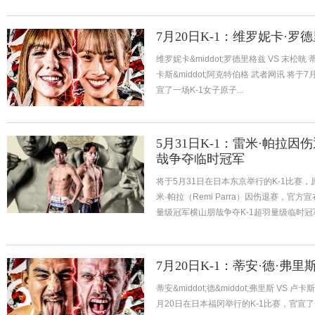
7月20日K-1：维罗妮卡·罗
维罗妮卡&middot;罗德里格兹 VS 末松晄 蒂安&
卡斯&middot;阿克特伯格 武者网讯 将于
宣了一场K-1女子原子...
5月31日K-1：雷米·帕拉因
哉争夺临时冠军
将于5月31日在日本东京举行的K-1比赛，原
米·帕拉（Remi Parra）因伤退赛，官方
量级冠军横山朋哉争夺K-1超羽量级临时冠
7月20日K-1：蒂安·德·弗里
蒂安&middot;德&middot;弗里斯 VS 卢
月20日在日本福冈举行的K-1比赛，官宣了一