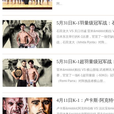
阿...
5月31日K-1羽量级冠军战
石田龙大 VS 关口功诚 雷米&middot;帕拉
日本东京举行的K-1比赛，官宣了一场空缺的K
战，石田龙大（Ishida Ryota）对阵...
5月31日K-1超羽量级冠军战
雷米&middot;帕拉 VS 横山朋哉 武者网
赛，官宣了一场K-1超羽量级（-60KG）冠
（Remi Parra）对阵挑战者横山朋...
4月11日K-1：卢卡斯·阿克
卢卡斯&middot;阿克特伯格 VS 法比安&mid