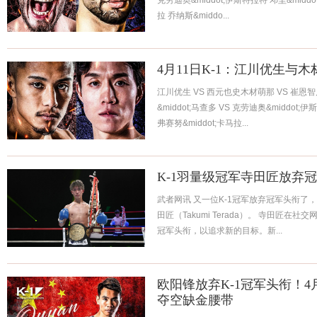
克劳迪奥&middot;伊斯特拉特 邓圭&middo
拉 乔纳斯&middo...
4月11日K-1：江川优生与
江川优生 VS 西元也史木材萌那 VS 崔恩智
&middot;马查多 VS 克劳迪奥&middot;伊
弗赛努&middot;卡马拉...
K-1羽量级冠军寺田匠放弃
武者网讯 又一位K-1冠军放弃冠军头衔了，他
田匠（Takumi Terada）。 寺田匠在
冠军头衔，以追求新的目标。新...
欧阳锋放弃K-1冠军头衔！
夺空缺金腰带