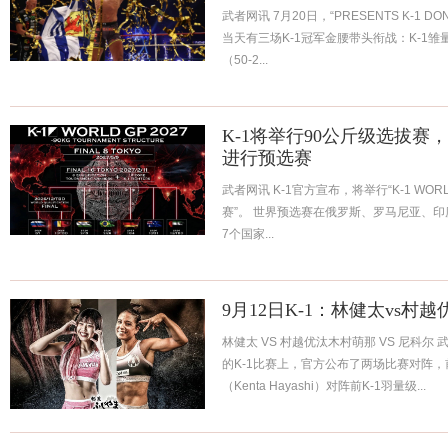
武者网讯 7月20日，“PRESENTS K-1 D
当天有三场K-1冠军金腰带头衔战：K-1雏量级（-
（50-2...
K-1将举行90公斤级选拔赛
进行预选赛
武者网讯 K-1官方宣布，将举行“K-1 WORL
赛”。 世界预选赛在俄罗斯、罗马尼亚、
7个国家...
9月12日K-1：林健太vs村
林健太 VS 村越优汰木村萌那 VS 尼科尔
的K-1比赛上，官方公布了两场比赛对阵，前K
（Kenta Hayashi）对阵前K-1羽量级...