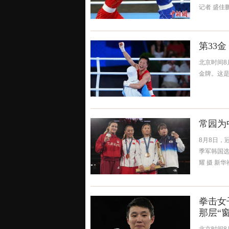
记者 盛佳鹏
第33
北京时间8
金牌。这是
常园为
8月8日，
季军韩国选
耀 摄 新华
拳击女
那层“