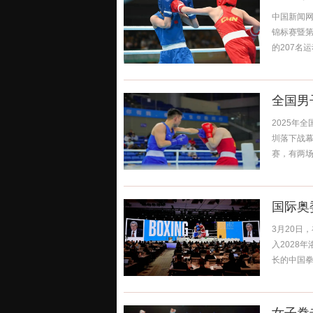
中国新闻网西
锦标赛暨第
的207名运
全国男
2025年
圳落下战幕
赛，有两场
国际奥
3月20日
入2028
长的中国拳