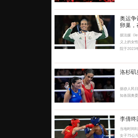
奥运争
卵巢，
据法媒《le 
义上的女
院于2023年
洛杉矶
据@人民日
知各国奥委
尚没有一个
李倩终
当地时间8
女子75公