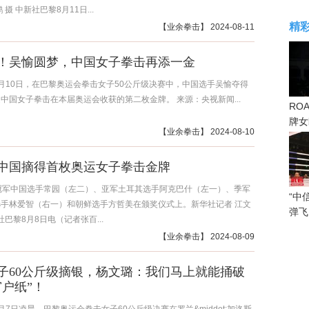
 摄 中新社巴黎8月11日...
精
【
业余拳击
】 2024-08-11
金！吴愉圆梦，中国女子拳击再添一金
月10日，在巴黎奥运会拳击女子50公斤级决赛中，中国选手吴愉夺得
中国女子拳击在本届奥运会收获的第二枚金牌。 来源：央视新闻...
RO
牌女
【
业余拳击
】 2024-08-10
感眼
中国摘得首枚奥运女子拳击金牌
冠军中国选手常园（左二）、亚军土耳其选手阿克巴什（左一）、季军
“中
手林爱智（右一）和朝鲜选手方哲美在颁奖仪式上。新华社记者 江文
弹飞
社巴黎8月8日电（记者张百...
【
业余拳击
】 2024-08-09
子60公斤级摘银，杨文璐：我们马上就能捅破
窗户纸”！