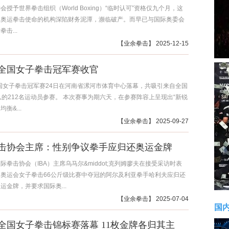
会授予世界拳击组织（World Boxing）“临时认可”资格仅九个月，这
救奥运拳击使命的机构深陷财务泥潭，濒临破产。而早已与国际奥委会
击...
【
业余拳击
】 2025-12-15
5年全国女子拳击冠军赛收官
全国女子拳击冠军赛24日在河南省漯河市体育中心落幕，共吸引来自全国
队的212名运动员参赛。 本次赛事为期六天，在参赛阵容上呈现出“新锐
衡&...
【
业余拳击
】 2025-09-27
击协会主席：性别争议拳手应归还奥运金牌
际拳击协会（IBA）主席乌马尔&middot;克列姆廖夫在接受采访时表
奥运会女子拳击66公斤级比赛中夺冠的阿尔及利亚拳手哈利夫应归还
运金牌，并要求国际奥...
【
业余拳击
】 2025-07-04
国
5年全国女子拳击锦标赛落幕 11枚金牌各归其主