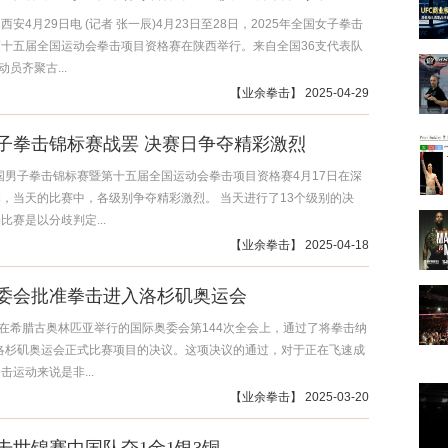
安4月29日电 (记者 张一辰)4月23日至28日，2025年全国女子拳击
十五届全国运动会拳击项目资格赛在陕西举行。来自全国36支代表队
动员齐聚古...
【
业余拳击
】 2025-04-29
子拳击锦标赛战罢 决赛日争夺精彩激烈
全国男子拳击锦标赛暨第十五届全国运动会拳击项目资格赛4月17日在深
，当天的比赛中，各级别争夺精彩激烈。 当天进行了13个级别的决
比赛是以分歧判定...
【
业余拳击
】 2025-04-18
委会批准拳击进入洛杉矶奥运会
，在希腊古奥林匹亚举行的国际奥委会第144次全会上，通过了将拳击纳
年洛杉矶奥运会正式比赛项目的决议。这项决议的通过，对于正在飞速成
击运动来说是非...
【
业余拳击
】 2025-03-20