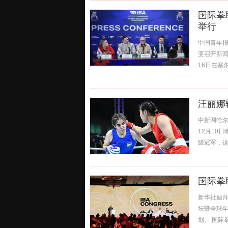
国际拳
举行
中国青年报
亚召开新闻
16日在塞尔
汪丽娜
中新网哈尔
12月10
级冠军，这
国际拳
新华社迪拜
坛暨全球
划。 国际