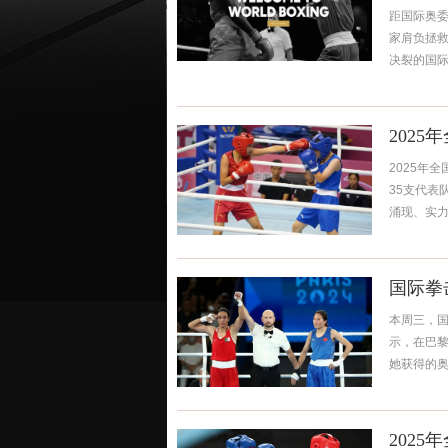
距国际奥委
家肩负拯
决裂的国际拳
202
2025年
35支代表
涌现、实力均
国际拳
本周三，国
示，在巴黎
她获得的奥
202