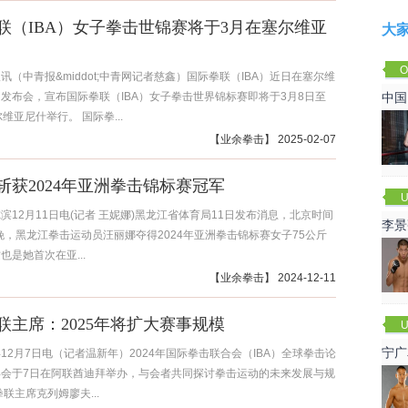
联（IBA）女子拳击世锦赛将于3月在塞尔维亚
大
O
讯（中青报&middot;中青网记者慈鑫）国际拳联（IBA）近日在塞尔维
Cha
发布会，宣布国际拳联（IBA）女子拳击世界锦标赛即将于3月8日至
中国
维亚尼什举行。 国际拳...
【
业余拳击
】 2025-02-07
斩获2024年亚洲拳击锦标赛冠军
U
滨12月11日电(记者 王妮娜)黑龙江省体育局11日发布消息，北京时间
李景
日晚，黑龙江拳击运动员汪丽娜夺得2024年亚洲拳击锦标赛女子75公斤
赛
也是她首次在亚...
【
业余拳击
】 2024-12-11
联主席：2025年将扩大赛事规模
U
宁广
12月7日电（记者温新年）2024年国际拳击联合会（IBA）全球拳击论
年会于7日在阿联酋迪拜举办，与会者共同探讨拳击运动的未来发展与规
拳联主席克列姆廖夫...