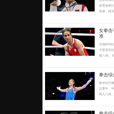
北京时间8
体育场举行
灵顿，错失
女拳击
准
当地时间8
卡里尼在比
级八强。 比
拳击综
新华社巴黎
比赛中，中
闯入八强，在
拳击综