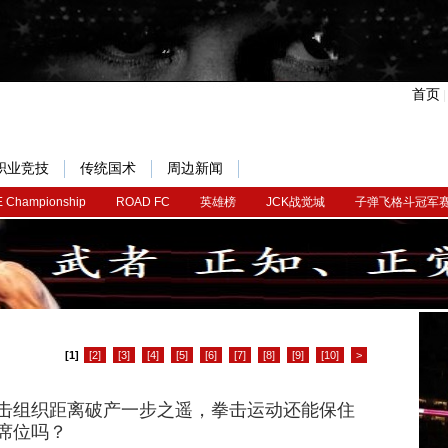
首页
职业竞技
传统国术
周边新闻
 Championship
ROAD FC
英雄榜
JCK战觉城
子弹飞格斗冠军
[1]
[2]
[3]
[4]
[5]
[6]
[7]
[8]
[9]
[10]
>
击组织距离破产一步之遥，拳击运动还能保住
席位吗？