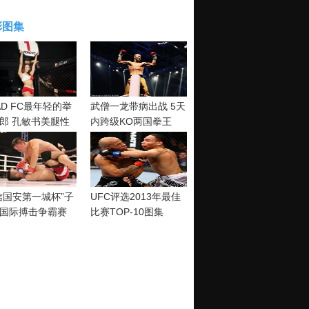
彩图集
AD FC最年轻的举
武僧一龙带病出战 5天
郎 孔敏书美腿性
内跨级KO两国拳王
神清纯
信国安第一城杯”子
UFC评选2013年最佳
国际搏击争霸赛
比赛TOP-10图集