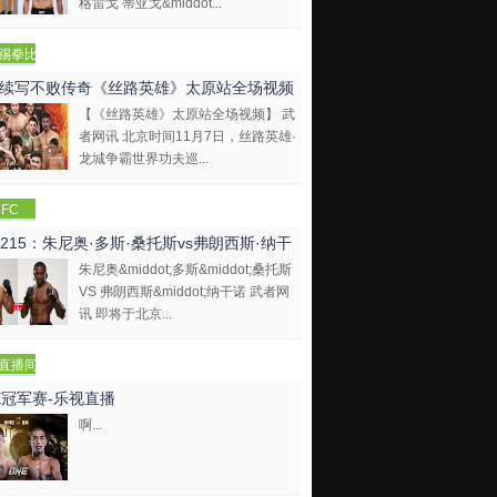
格雷戈 蒂亚戈&middot...
踢拳比
视频
续写不败传奇《丝路英雄》太原站全场视频
【《丝路英雄》太原站全场视频】 武
者网讯 北京时间11月7日，丝路英雄·
龙城争霸世界功夫巡...
FC
C215：朱尼奥·多斯·桑托斯vs弗朗西斯·纳干
朱尼奥&middot;多斯&middot;桑托斯
VS 弗朗西斯&middot;纳干诺 武者网
讯 即将于北京...
直播间
E冠军赛-乐视直播
啊...