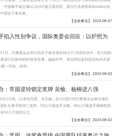
月7日凌晨，巴黎奥运会拳击女子60公斤级决赛在罗兰&middot;加洛斯
，中国拳手杨文璐以1比4不敌卫冕冠军、爱尔兰名将凯莉&middot;哈
中国女子拳击奥...
【
业余拳击
】 2024-08-07
手陷入性别争议，国际奥委会回应：以护照为
月1日，巴黎奥运会举行的女子拳击项目66公斤16强对决中，意大利的
赛进行到第46秒时宣布弃赛，她的对手、来自阿尔及利亚的哈利夫晋
赛一开始，哈利...
【
业余拳击
】 2024-08-03
合：常园逆转锁定奖牌 吴愉、杨柳进八强
8月1日电（记者张百慧、乐文婉）在1日进行的巴黎奥运会拳击项目
国队女拳手取得三连胜。50公斤级选手吴愉、66公斤级选手杨柳双双
54公斤级四分之...
【
业余拳击
】 2024-08-02
合：常园、许紫春晋级 中国男队结束奥运之旅