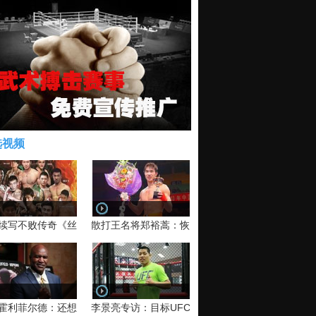
选视频
续写不败传奇《丝路英雄》太原站全场视频
散打王名将郑裕蒿：恢复训练 有望回归擂台
霍利菲尔德：还想再和泰森干一架！
李景亮专访：目标UFC金腰带 不做打酱油