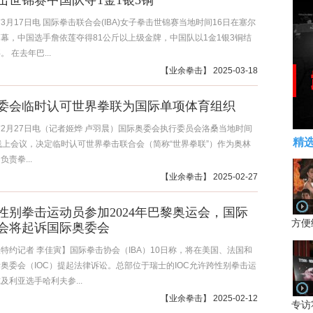
击世锦赛中国队夺1金1银3铜
3月17日电 国际拳击联合会(IBA)女子拳击世锦赛当地时间16日在塞尔
幕，中国选手詹依莲夺得81公斤以上级金牌，中国队以1金1银3铜结
 在去年巴...
【
业余拳击
】 2025-03-18
委会临时认可世界拳联为国际单项体育组织
2月27日电（记者姬烨 卢羽晨）国际奥委会执行委员会洛桑当地时间
精
线上会议，决定临时认可世界拳击联合会（简称“世界拳联”）作为奥林
责拳...
【
业余拳击
】 2025-02-27
性别拳击运动员参加2024年巴黎奥运会，国际
方便
会将起诉国际奥委会
特约记者 李佳寅】国际拳击协会（IBA）10日称，将在美国、法国和
奥委会（IOC）提起法律诉讼。总部位于瑞士的IOC允许跨性别拳击运
及利亚选手哈利夫参...
【
业余拳击
】 2025-02-12
专访