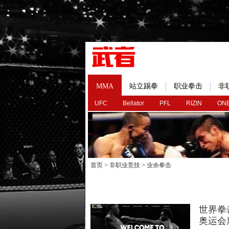
MMA
站立踢拳
职业拳击
非
UFC
Bellator
PFL
RIZIN
ONE
首页
>
非职业竞技
>
业余拳击
世界拳
奥运会