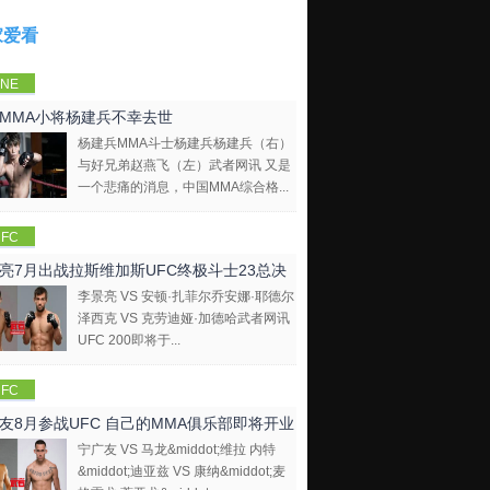
家爱看
NE
mpions
MMA小将杨建兵不幸去世
hip
杨建兵MMA斗士杨建兵杨建兵（右）
与好兄弟赵燕飞（左）武者网讯 又是
一个悲痛的消息，中国MMA综合格...
FC
亮7月出战拉斯维加斯UFC终极斗士23总决
李景亮 VS 安顿·扎菲尔乔安娜·耶德尔
泽西克 VS 克劳迪娅·加德哈武者网讯
UFC 200即将于...
FC
友8月参战UFC 自己的MMA俱乐部即将开业
宁广友 VS 马龙&middot;维拉 内特
&middot;迪亚兹 VS 康纳&middot;麦