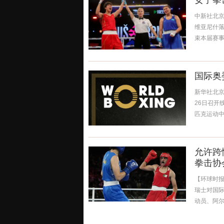
女子拳
中新社北京
维亚尼什落
束本届赛事。
国际奥
新华社北京
26日召开
匹克运动中负
允许跨
拳击协
【环球时报
瑞士对国际
动员、阿尔