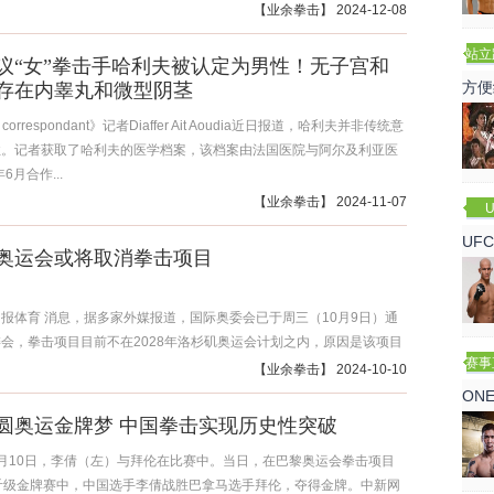
【
业余拳击
】 2024-12-08
站立
议“女”拳击手哈利夫被认定为男性！无子宫和
赛
方便
存在内睾丸和微型阴茎
correspondant》记者Diaffer Ait Aoudia近日报道，哈利夫并非传统意
性。记者获取了哈利夫的医学档案，该档案由法国医院与阿尔及利亚医
6月合作...
【
业余拳击
】 2024-11-07
U
UF
奥运会或将取消拳击项目
诺
报体育 消息，据多家外媒报道，国际奥委会已于周三（10月9日）通
会，拳击项目目前不在2028年洛杉矶奥运会计划之内，原因是该项目
赛事
得到国际奥委会认可...
【
业余拳击
】 2024-10-10
ON
圆奥运金牌梦 中国拳击实现历史性突破
月10日，李倩（左）与拜伦在比赛中。当日，在巴黎奥运会拳击项目
斤级金牌赛中，中国选手李倩战胜巴拿马选手拜伦，夺得金牌。中新网