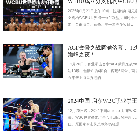
WBBU成立分支机构WCB
2025年1月21日上午10点，拉斯维加斯
支机构WCBU世界搏击伙伴联盟，同时推出
击、自由搏击、泰拳、空手道等多项目...
AGF傲骨之战圆满落幕， 1
巅峰之夜！
12月28日，职业拳击赛事“AGF傲骨之战&m
达13场，包括八场4回合，两场6回合，两
五年来上海举办过的...
2024中国·启东WBC职业
12月28日晚，2024中国&middot;启
幕。WBC世界拳击理事会亚洲官员塔吾，
任、原国家拳击队总教练杨晓强...