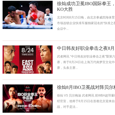
徐灿成功卫冕IBO国际拳王
KO大胜
北京时间8月15日晚，由北京拳威四海体
市场连锁企业快准车服独家冠名的“快准之夜&
会议中...
中日韩友好职业拳击之夜8月
武者网讯 “中日韩友好职业拳击之夜”暨第六届《
赛，将于8月24日在上海万代南梦宫文化
赛，头条主赛...
徐灿8月IBO卫冕战对阵贝尔
徐灿 VS 贝尔梅迪 武者网讯 前WBA超
经官宣，他将于8月15日在首都北京迎来自
战，对手是法...