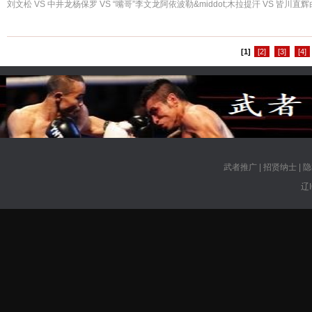
刘文松 VS 中井龙杨保罗 VS “嘴哥”李文龙阿依波勒&middot;木拉提汗 VS 皆川直辉白
讯 宏宇陶瓷&middot;中国佛山WBC职业拳...
[1]
[2]
[3]
[4]
武者推广
|
招贤纳士
|
隐
辽I