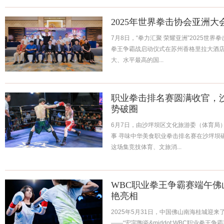
2025年世界拳击协会亚洲
7月8日，“拳力汇聚 荣耀亚洲”2025世界
拳王争霸战启动仪式在苏州香格里拉大酒
大、水平最高的国...
职业拳击排名赛圆满收官，
势破圈
6月7日，由沙坪坝区文化旅游委（体育局
事 寻味中华美食职业拳击排名赛在沙坪坝磁器口
这场集竞技体育、文旅消...
WBC职业拳王争霸赛端午佛
艳亮相
2025年5月31日，中国佛山南海桂城迎
——“宏宇陶瓷&middot;WBC职业拳王