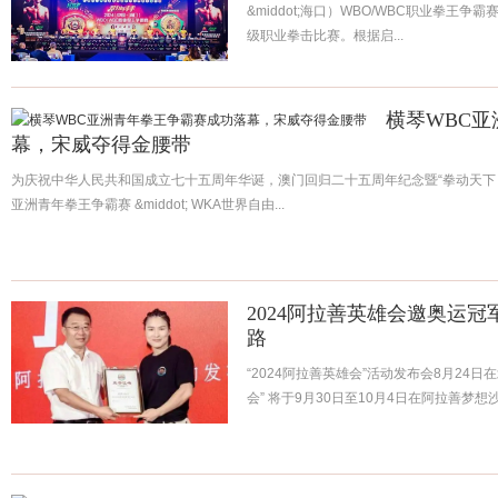
&middot;海口）WBO/WBC职业拳王
级职业拳击比赛。根据启...
横琴WBC
幕，宋威夺得金腰带
为庆祝中华人民共和国成立七十五周年华诞，澳门回归二十五周年纪念暨“拳动天下
亚洲青年拳王争霸赛 &middot; WKA世界自由...
2024阿拉善英雄会邀奥运
路
“2024阿拉善英雄会”活动发布会8月24日
会” 将于9月30日至10月4日在阿拉善梦想