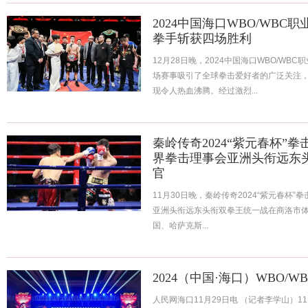
2024中国海口WBO/WB
拳手斩获四场胜利
12月28日晚，2024中国海口WBO/W
场赛事吸引了全球拳击爱好者的广泛关注
现令人热血沸腾。经过激烈...
秦岭传奇2024“紫元春杯”
界拳击理事会亚洲头衔远东
官
11月30日晚，秦岭传奇2024“紫元春杯
亚洲头衔远东头衔双拳王统一战在商洛市体
国、哈萨克斯...
2024（中国·海口）WBO/
人民网海口11月29日电 （记者李学山）11