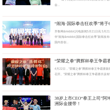
会...
“闹海·国际拳击狂欢季”将
齐鲁网&middot;闪电新闻5月21日讯 
华“闹海&middot;国际拳击狂欢季”新闻
国内首创...
“荣耀之拳”腾辉杯拳王争霸
4月22日，“荣耀之拳”腾辉杯拳王争霸赛
召开。“荣耀之拳”腾辉杯拳王争霸赛共设有5
38岁上市CEO“拳王上司”
洲际金腰带！