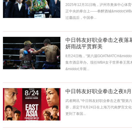
2025年12月31日晚，泸州市奥体中心
正中央的拳台上——拳醉酒城&middot;
过鏖战后，中国拳...
中日韩友好职业拳击之夜落
妍雨战平贯辉美
8月24日晚，“第六届GOATMATCH&mi
集市酒店举办。现任WBA女子世界拳王黑木
&middot;辛斯...
中日韩友好职业拳击之夜8月
武者网讯 “中日韩友好职业拳击之夜”暨第六届《
赛，原定于8月24日在上海万代南梦宫文
更到了泰国...