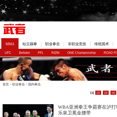
MMA
站立踢拳
职业拳击
非职业竞技
传统国术
UFC
Bellator
PFL
RIZIN
ONE Championship
ROAD F
首页
>
职业拳击
>
国内拳击
[1]
[2]
[3]
[4]
WBA亚洲拳王争霸赛在泸
乐泉卫冕金腰带