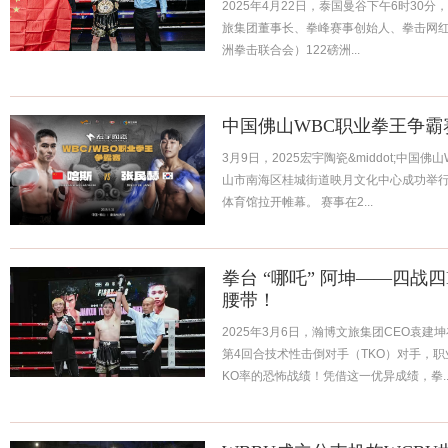
2025年4月22日，泰国曼谷下午6时30
旅集团董事长、拳峰赛事创始人、拳击网红“
洲拳击联合会）122磅洲...
中国佛山WBC职业拳王争霸
3月9日，2025宏宇陶瓷&middot;中
山市南海区桂城街道映月文化中心成功举行
体育馆拉开帷幕。 赛事在2...
拳台 “哪吒” 阿坤——四战四
腰带！
2025年3月6日，瀚博文旅集团CEO袁
第4回合技术性击倒对手（TKO）对手，职
KO率的恐怖战绩！凭借这一优异成绩，拳..