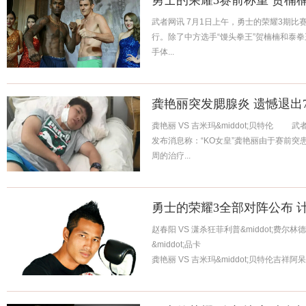
勇士的荣耀3赛前称重 贺楠
武者网讯 7月1日上午，勇士的荣耀3期
行。除了中方选手“馒头拳王”贺楠楠和泰
手体...
龚艳丽突发腮腺炎 遗憾退出
龚艳丽 VS 吉米玛&middot;贝特伦
发布消息称：“KO女皇”龚艳丽由于赛前
周的治疗...
勇士的荣耀3全部对阵公布 
赵春阳 VS 潇杀狂菲利普&middot;费尔林
&middot;品卡
龚艳丽 VS 吉米玛&middot;贝特伦吉祥阿呆 