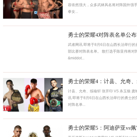
容依然强大，众多武林风名将对阵国外强手
拳女...
勇士的荣耀4对阵表名单公布
武者网讯 即将于8月6日在山西长治举行
部比赛对阵表名单。 散打选手陈亚伟将对
&middot...
勇士的荣耀4：计县、允奇
计县、允奇、练喻轩 张开印 VS 杀玉狼 龚艳丽
讯 即将于8月6日在山西长治举行的勇士的
对阵名单...
勇士的荣耀5：阿迪萨亚vs佩