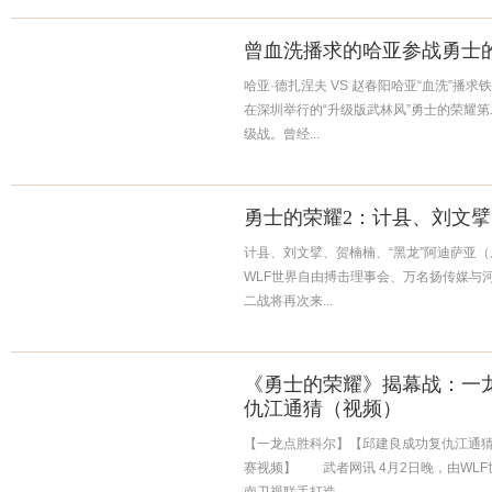
曾血洗播求的哈亚参战勇士
哈亚·德扎涅夫 VS 赵春阳哈亚“血洗”播求铁
在深圳举行的“升级版武林风”勇士的荣耀
级战。曾经...
勇士的荣耀2：计县、刘文
计县、刘文擘、贺楠楠、“黑龙”阿迪萨亚
WLF世界自由搏击理事会、万名扬传媒与
二战将再次来...
《勇士的荣耀》揭幕战：一
仇江通猜（视频）
【一龙点胜科尔】【邱建良成功复仇江通猜
赛视频】 武者网讯 4月2日晚，由WL