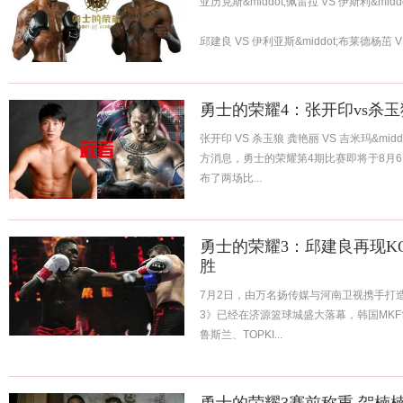
亚历克斯&middot;佩雷拉 VS 伊斯利&mid
邱建良 VS 伊利亚斯&middot;布莱德杨茁 V
卡吉祥阿呆 VS 肯姆金鹰 VS 塞尔吉奥&mi..
勇士的荣耀4：张开印vs杀玉
张开印 VS 杀玉狼 龚艳丽 VS 吉米玛&mi
方消息，勇士的荣耀第4期比赛即将于8月
布了两场比...
勇士的荣耀3：邱建良再现K
胜
7月2日，由万名扬传媒与河南卫视携手打
3》已经在济源篮球城盛大落幕，韩国MK
鲁斯兰、TOPKI...