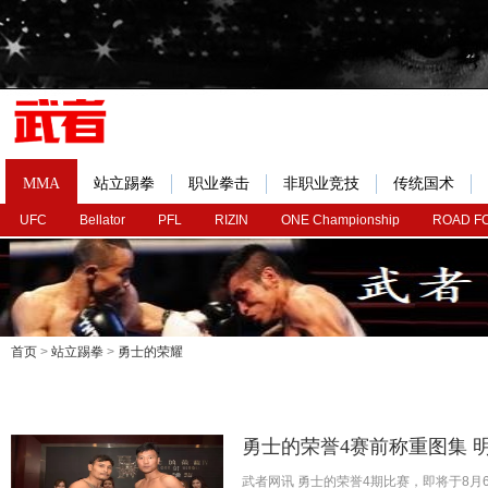
MMA
站立踢拳
职业拳击
非职业竞技
传统国术
UFC
Bellator
PFL
RIZIN
ONE Championship
ROAD F
首页
>
站立踢拳
>
勇士的荣耀
勇士的荣誉4赛前称重图集 
武者网讯 勇士的荣誉4期比赛，即将于8