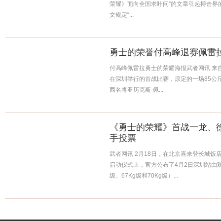
荣耀》面向全国求叶问”的文章引起搏击界
文规定“...
勇士的荣誉付高峰退赛佩雷
付高峰佩雷拉勇士的荣耀海报武者网讯 来
在深圳举行的首战比赛，原定的一场85公
西名将亚历克斯·佩...
《勇士的荣耀》首战一龙、
手投票
武者网讯 2月18日，在北京喜来登长城
启动仪式上，官方公布了4月2日深圳站由观
级、67Kg级和70Kg级）...