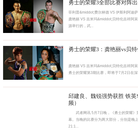
勇士的荣耀3全部比赛对阵出炉
菲利普&middot;费尔林德 VS 伊斯利阿迪萨亚
龚艳丽 VS 吉米玛&middot;贝特伦吉祥阿
源举行的，武...
勇士的荣耀3：龚艳丽vs贝特
龚艳丽 VS 吉米玛&middot;贝特伦吉祥阿
勇士的荣耀第3期比赛，即将于7月2日在
中国“KO...
邱建良、魏锐强势获胜 铁
频）
武者网讯 5月7日晚，《勇士的荣耀》
幕。当晚的比赛分为两大部分，分别是晚上1
21:1...