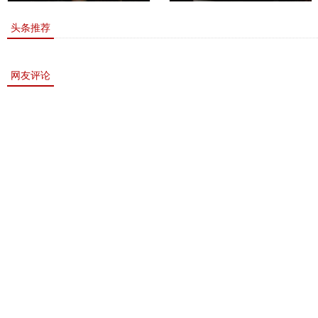
敏书美腿性感眼神清纯
上的一道靓丽的风景
头条推荐
网友评论