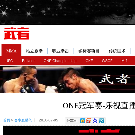
MMA
站立踢拳
职业拳击
锦标赛项目
传统国术
UFC
Bellator
ONE Championship
CKF
WSOF
M-1
ONE冠军赛-乐视直
首页
>
赛事直播间
2016-07-05