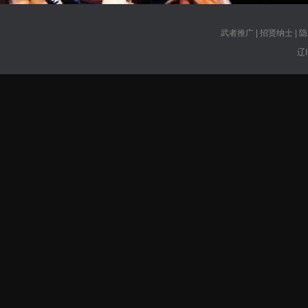
武者推广
|
招贤纳士
|
隐
辽I