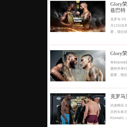
Glor
兹巴特
克罗马 VS
月12日在
赛，现任冠军
Glor
奇科&mid
鹿特丹举行
霸赛，现任冠
克罗马
武者网讯 
次的头条主赛
Kromah)（3