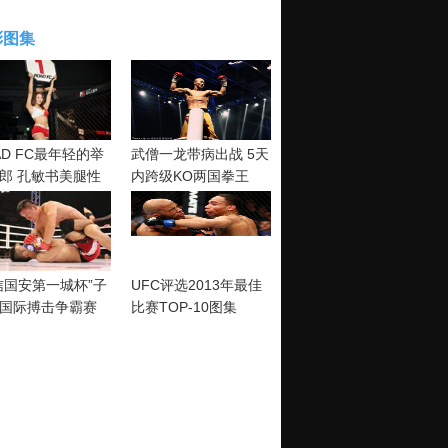
彩图集
AD FC最年轻的举
武僧一龙带病出战 5天
郎 孔敏书美腿性
内跨级KO两国拳王
神清纯
信国安第一城杯”子
UFC评选2013年最佳
国际搏击争霸赛
比赛TOP-10图集