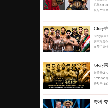
尼基&mid
级冠军塔里克&
Glo
Glory轻
安东尼奥&m
在荷兰鹿特丹
Glo
轻重量级八人
&middo
特丹举行的Gl
奇科·