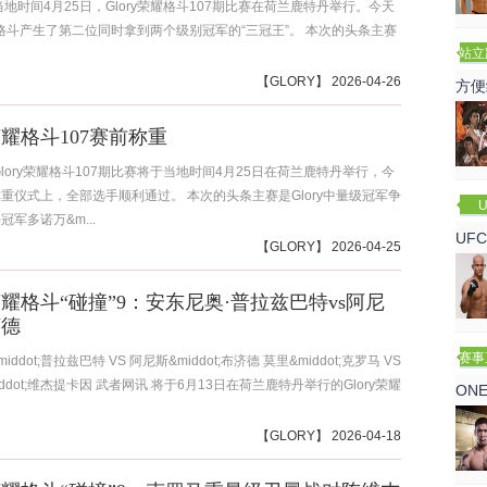
当地时间4月25日，Glory荣耀格斗107期比赛在荷兰鹿特丹举行。今天
荣耀格斗产生了第二位同时拿到两个级别冠军的“三冠王”。 本次的头条主赛
站立
赛
【
GLORY
】 2026-04-26
方便
y荣耀格斗107赛前称重
Glory荣耀格斗107期比赛将于当地时间4月25日在荷兰鹿特丹举行，今
重仪式上，全部选手顺利通过。 本次的头条主赛是Glory中量级冠军争
U
军多诺万&m...
UF
【
GLORY
】 2026-04-25
诺
y荣耀格斗“碰撞”9：安东尼奥·普拉兹巴特vs阿尼
济德
赛事
ddot;普拉兹巴特 VS 阿尼斯&middot;布济德 莫里&middot;克罗马 VS
ddot;维杰提卡因 武者网讯 将于6月13日在荷兰鹿特丹举行的Glory荣耀
ON
【
GLORY
】 2026-04-18