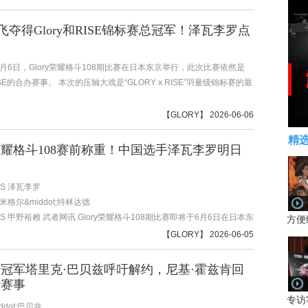
飞夺得Glory和RISE锦标赛总冠军！泽瓦李罗点
6月6日，Glory荣耀格斗108期比赛在日本东京举行，此次比赛依然是
RISE的合办赛事。 本次的压轴大戏是“GLORY x RISE”羽量级锦标赛的最
【
GLORY
】 2026-06-06
精
ry荣耀格斗108赛前称重！中国选手泽瓦李罗明日
S 泽瓦李罗
 米格尔&middot;特林达德
S 甲野裕赖 武者网讯 Glory荣耀格斗108期比赛即将于6月6日在日本东
方便
比赛依然是Glory与RISE的...
【
GLORY
】 2026-06-05
ory冠军塔里克·巴贝兹呼吁解约，尼基·霍兹肯回
ry赛事
专访
ddot;巴贝兹