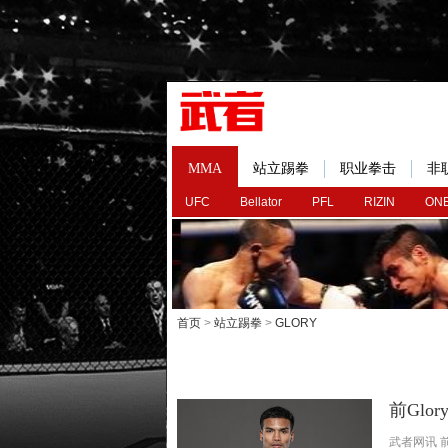
MMA
站立踢拳
职业拳击
非
UFC
Bellator
PFL
RIZIN
ONE
首页
>
站立踢拳
>
GLORY
前Glo
武者网讯 前