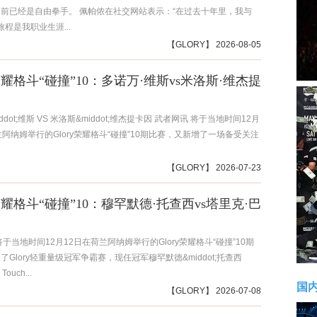
前已经是自由拳手。 佩帕侬在社交网站表示：“在过去十年里，我与
旅程是我职业生涯...
【
GLORY
】 2026-08-05
y荣耀格斗“碰撞”10：多诺万·维斯vs米洛斯·维杰提
ddot;维斯 VS 米洛斯&middot;维杰提卡因 武者网讯 将于当地时间12月
兰阿纳姆举行的Glory荣耀格斗“碰撞”10期比赛，又新增了一场备受关注
【
GLORY
】 2026-07-23
y荣耀格斗“碰撞”10：穆罕默德·托查西vs塔里克·巴
将于当地时间12月12日在荷兰阿纳姆举行的Glory荣耀格斗“碰撞”10期
了Glory轻重量级冠军争霸赛，现任冠军穆罕默德&middot;托查西
Touch...
国
【
GLORY
】 2026-07-08