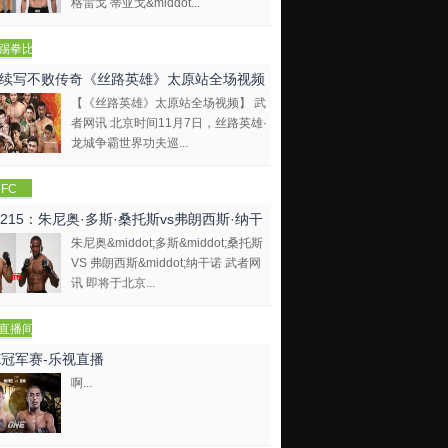
格雷戈 蒂亚戈&middot...
踢拳比
视频
续写不败传奇《丝路英雄》太原站全场视频
【《丝路英雄》太原站全场视频】 武
者网讯 北京时间11月7日，丝路英雄·
龙城争霸世界功夫巡...
FC
C215：朱尼奥·多斯·桑托斯vs弗朗西斯·纳干
朱尼奥&middot;多斯&middot;桑托斯
VS 弗朗西斯&middot;纳干诺 武者网
讯 即将于北京...
直播间
E冠军赛-乐视直播
啊...