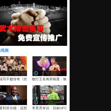
选视频
续写不败传奇《丝路英雄》太原站全场视频
散打王名将郑裕蒿：恢复训练 有望回归擂台
霍利菲尔德：还想再和泰森干一架！
李景亮专访：目标UFC金腰带 不做打酱油