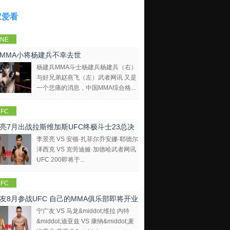
家爱看
NE
mpions
MMA小将杨建兵不幸去世
hip
杨建兵MMA斗士杨建兵杨建兵（右）
与好兄弟赵燕飞（左）武者网讯 又是
一个悲痛的消息，中国MMA综合格...
FC
亮7月出战拉斯维加斯UFC终极斗士23总决
李景亮 VS 安顿·扎菲尔乔安娜·耶德尔
泽西克 VS 克劳迪娅·加德哈武者网讯
UFC 200即将于...
FC
友8月参战UFC 自己的MMA俱乐部即将开业
宁广友 VS 马龙&middot;维拉 内特
&middot;迪亚兹 VS 康纳&middot;麦