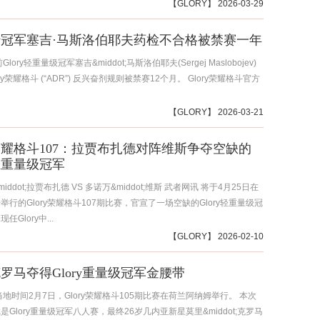
【
GLORY
】 2026-03-29
ory冠军塞吉·马斯洛伯耶夫药检不合格被禁赛一年
lory轻重量级冠军塞吉&middot;马斯洛伯耶夫(Sergej Maslobojev)
ry荣耀格斗 (“ADR”) 反兴奋剂规则被禁赛12个月。 Glory荣耀格斗官方
【
GLORY
】 2026-03-21
ry荣耀格斗107：拉贾布扎德对阵维斯争夺空缺的
y轻重量级冠军
iddot;拉贾布扎德 VS 多诺万&middot;维斯 武者网讯 将于4月25日在
举行的Glory荣耀格斗107期比赛，官宣了一场空缺的Glory轻重量级冠
Glory中...
【
GLORY
】 2026-02-10
克罗马夺得Glory重量级冠军金腰带
当地时间2月7日，Glory荣耀格斗105期比赛在荷兰阿纳姆举行。 本次
是Glory重量级冠军八人赛，最终26岁几内亚新星莫里&middot;克罗马