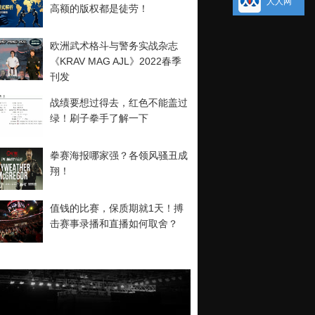
人人网
高额的版权都是徒劳！
欧洲武术格斗与警务实战杂志
《KRAV MAG AJL》2022春季
刊发
战绩要想过得去，红色不能盖过
绿！刷子拳手了解一下
拳赛海报哪家强？各领风骚丑成
翔！
值钱的比赛，保质期就1天！搏
击赛事录播和直播如何取舍？