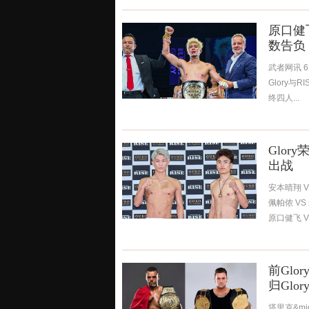
原口健
数告负
武者网讯 
Glory与
终四人...
Glo
出战
安本晴翔 V
佩帕侬 VS
原口健飞 V
京举行，此次
前Gl
归Glo
塔里克&mi