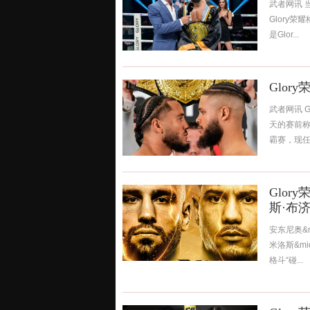
武者网讯 
Glory
是Glor...
Glor
武者网讯 
天的赛前称
霸赛，现任冠
Glor
斯·布
安东尼奥&mi
米洛斯&mi
格斗“碰...