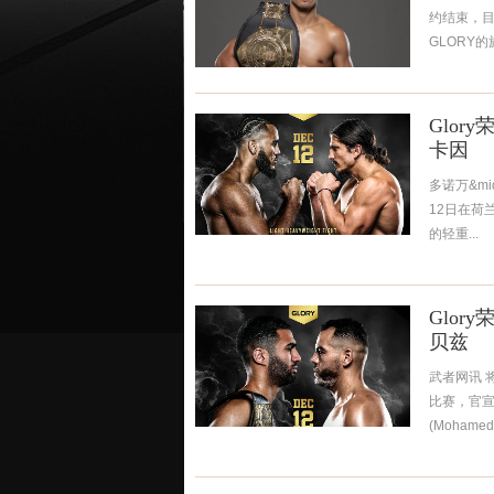
约结束，目
GLORY的
Glor
卡因
多诺万&mi
12日在荷
的轻重...
Glor
贝兹
武者网讯 
比赛，官宣
(Mohamed 