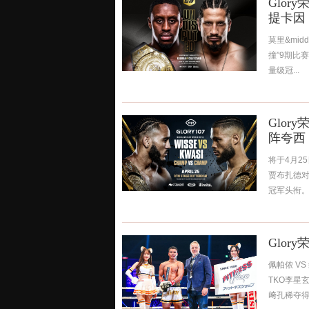
Glo
提卡因
莫里&midd
撞”9期比
量级冠...
Glo
阵夸西
将于4月2
贾布扎德对
冠军头衔。
卫冕战，对阵
Glor
佩帕侬 V
TKO李星
﨑孔稀夺得R