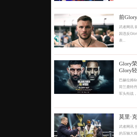
前Gl
武者网讯 前G
因违反Glo
表...
Glo
Glor
巴赫拉姆&m
荷兰鹿特丹
军头衔战，现任
莫里·
武者网讯 
的压轴大戏