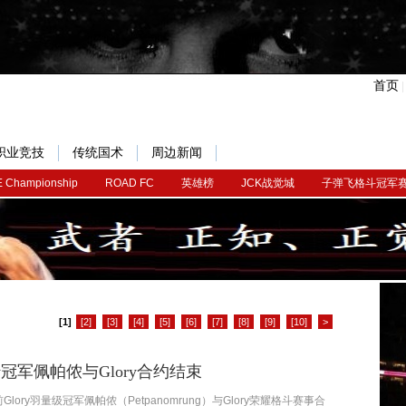
首页
职业竞技
传统国术
周边新闻
 Championship
ROAD FC
英雄榜
JCK战觉城
子弹飞格斗冠军
[1]
[2]
[3]
[4]
[5]
[6]
[7]
[8]
[9]
[10]
>
ry冠军佩帕侬与Glory合约结束
Glory羽量级冠军佩帕侬（Petpanomrung）与Glory荣耀格斗赛事合