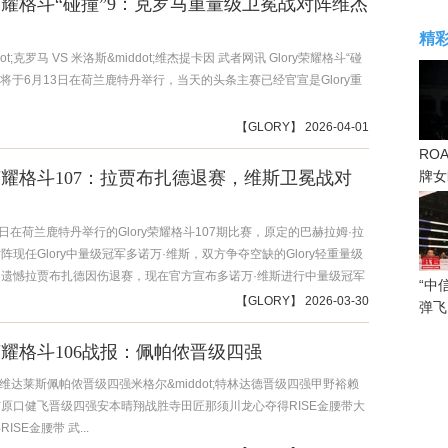
ry荣耀格斗“碰撞”9：克罗马重量级卫冕战对阵维杰
精
ot;克罗马 VS 米洛斯&middot;维杰提卡因 武者网讯 Glory荣耀格斗“碰
赛将于6月13日在荷兰鹿特丹举行，当天的头条主赛已经官宣是Glory重
【
GLORY
】 2026-04-01
RO
ry荣耀格斗107：拉贾布扎德退赛，维斯卫冕战对
牌女
感眼
5日在荷兰鹿特丹举行的Glory荣耀格斗107期比赛，原定的巴赫拉姆·拉
阵现任Glory中量级冠军多诺万·维斯，双方争夺空缺的Glory轻重量级
遗憾拉贾布扎德因伤退赛，现在官方宣布多诺万·维斯进行中量级冠军
“中
现任Glory次中量级冠军奇科·夸西。...
【
GLORY
】 2026-03-30
弹飞
y荣耀格斗106战报：佩帕侬晋级四强
S 维达莱斯佩帕侬晋级四强米格尔&middot;特林达德晋级四强甲野裕赖
玄原口健飞晋级四强安本晴翔战胜寺田匠那须川龙心夺得RISE金腰带大
ISE金腰带 武...