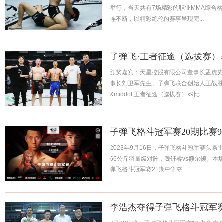
举行，当天共有7场精彩的职业MMA综合
连不断，以精彩绝伦的赛事呈现完...
子弹飞·王者征途（选拔赛）
颁奖嘉宾：天星控股有限公司董事长孟虎
事长刘卫军先生、子弹飞联合创始人王战胜先
&middot;王者征途（选拔赛）x9比...
子弹飞格斗冠军赛20期比赛9
2023年9月16日，子弹飞格斗冠军赛头
66公斤羽量级对阵，魏钎睿vs额尔顿。本
弹飞格斗冠军赛21期中争夺...
李浩杰夺得子弹飞格斗冠军