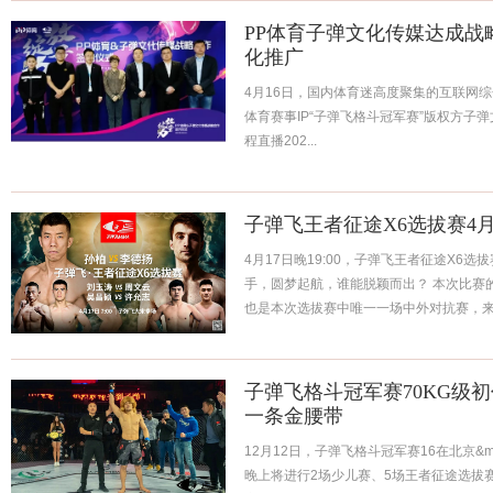
PP体育子弹文化传媒达成战
化推广
4月16日，国内体育迷高度聚集的互联网
体育赛事IP“子弹飞格斗冠军赛”版权方子
程直播202...
子弹飞王者征途X6选拔赛4月
4月17日晚19:00，子弹飞王者征途X6
手，圆梦起航，谁能脱颖而出？ 本次比赛
也是本次选拔赛中唯一一场中外对抗赛，来.
子弹飞格斗冠军赛70KG级
一条金腰带
12月12日，子弹飞格斗冠军赛16在北京&m
晚上将进行2场少儿赛、5场王者征途选拔