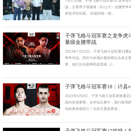
7月22日晚，子弹飞格斗冠军赛19 龙争
战，主赛男子雏量级（61公斤）金腰带争
帅技术性犯规。 经裁判组一致...
子弹飞格斗冠军赛之龙争虎
量级金腰带战
2023年7月22日，子弹飞格斗冠军赛19
带争夺战。而作为本场比赛的两位头条主
将，他们分别是蝉联战觉城（J...
子弹飞格斗冠军赛18：计县v
2023年4月8日，子弹飞格斗冠军赛将重
国内首场赛事。在本站比赛中，我们将用
待的拳迷朋友们！头条主赛是拳迷...