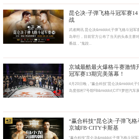
昆仑决·子弹飞格斗冠军赛14
战
武者网讯 昆仑决&middot;子弹飞格斗冠
岛举行，目前官方公布了当天的头条主赛
番战，“鬼跤...
京城最酷最火爆格斗赛激情
冠军赛13期完美落幕！
4月20日晚，“赢合科技”昆仑决&middo
岛度假村7号馆FB&middot;CITY梦想汽
“赢合科技”昆仑决·子弹飞格
京城FB·CITY卡斯基
“赢合科技”昆仑决&middot;子弹飞格斗