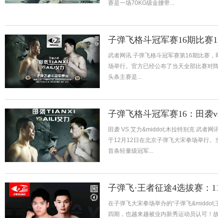
赛是一场70KG级金腰带...
子弹飞格斗冠军赛16期比赛1
武者网讯 子弹飞格斗冠军赛第16期比赛，
场举行。官方已经公布了当天全部比赛对阵
头条主赛是...
子弹飞格斗冠军赛16：田袭
田袭 VS 艾力&middot;木拉特别克 武
于12月12日在北京子弹飞大宋拳场举行
首条轻量级冠军...
子弹飞·王者征途4选拔赛：1
在子弹飞大宋拳场举办的“子弹飞&middo
四期，也越来越被业内新秀运动员认可！故