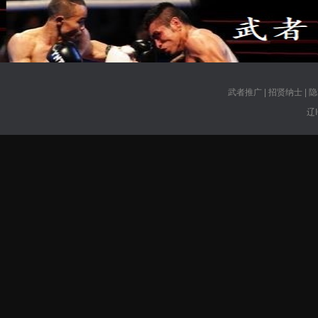
武者推广
|
招贤纳士
|
隐
辽I