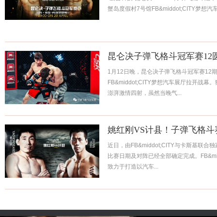
蟹岛度假村7号馆FB&middot;CITY梦想
昆仑决子弹飞格斗冠军赛12
1月12日晚，昆仑决子弹飞格斗冠军赛12
FB&middot;CITY梦想汽车展厅拉开
澎湃激情四射，虽然当晚气...
姚红刚VS计县！子弹飞格斗
近日，由FB&middot;CITY与卡斯基
比赛日期及对阵已经全部确定完成。FB&middo
致力于打造以汽车...