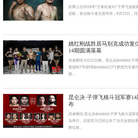
距离上次2016年“王者征途X1”子弹飞
启航，各位格斗迷无需等待，8月22日，河北
姚红刚战胜居马别克成功复
14期圆满落幕
武者网讯 6月22日晚，昆仑决&middot
度假村7号馆FB&middot;CITY梦想
国...
昆仑决·子弹飞格斗冠军赛1
布
武者网讯 昆仑决&middot;子弹飞格斗冠
岛举行，目前官方已经公布了当天全部比赛
两位前...