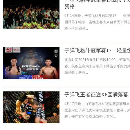
子弹飞格斗冠军赛17战报！
资格
6月14日晚，子弹飞格斗冠军赛17——
圆满落下帷幕，当晚主赛由来自拳天下搏
格斗俱乐部张...
子弹飞格斗冠军赛17：轻量
北京时间2021年6月14日晚19:00，子
赛。头条主赛为来自拳天下搏击俱乐部的
张泽豪，获胜...
子弹飞王者征途X6圆满落幕
4月17日晚，由子弹飞格斗冠军赛赛事组
北京宋庄子弹飞大宋拳场圆满落下帷幕，
赛，他们有的是拳场新秀，有的...