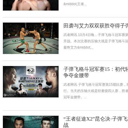
&middot;王者...
田袭与艾力双双获胜夺得子
武者网讯 10月4日晚，子弹飞格斗冠军赛
开战。本次比赛的压轴大戏是子弹飞格斗
最终艾力&middot;...
子弹飞格斗冠军赛15：初代
争夺金腰带
武者网讯 子弹飞格斗冠军赛第15期比赛，
行。当天的压轴大戏是轻量级四人赛，胜
冠军金腰带。...
“王者征途X2”昆仑决·子弹
战