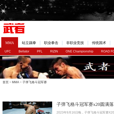
MMA
站立踢拳
职业拳击
非职业竞技
传统国术
UFC
Bellator
PFL
RIZIN
ONE Championship
ROAD F
首页
>
MMA
>
子弹飞格斗冠军赛
子弹飞格斗冠军赛x20圆满
2023年9月16日晚，子弹飞格斗冠军赛X20