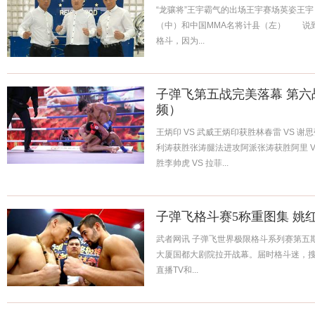
“龙骧将”王宇霸气的出场王宇赛场英姿 王
（中）和中国MMA名将计县（左） 说到
格斗，因为...
子弹飞第五战完美落幕 第六
频）
王炳印 VS 武威王炳印获胜林春雷 VS 
利涛获胜张涛腿法进攻阿派张涛获胜阿里 VS
胜李帅虎 VS 拉菲...
子弹飞格斗赛5称重图集 姚
武者网讯 子弹飞世界极限格斗系列赛第五期即
大厦国都大剧院拉开战幕。届时格斗迷，搜
直播TV和...