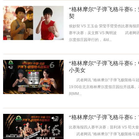
“格林摩尔”子弹飞格斗赛6
契
侯妙契 VS 王玉会 荣莹手臂受伤比赛海报
赛半决赛：吴文辉 VS 陶明波 武者网讯 
尔度假庄园举行的， &ld...
“格林摩尔”子弹飞格斗赛6
小美女
武者网讯 “格林摩尔”子弹飞极限格斗冠
19:00在北京格林摩尔度假庄园拉开战幕
间MM...
“格林摩尔”子弹飞格斗赛6
比赛海报四人赛半决赛：苗利涛 VS 苟大奎
武者网讯 “格林摩尔”子弹飞极限格斗冠