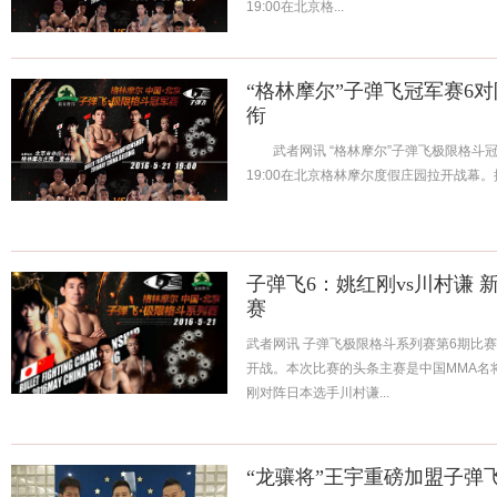
19:00在北京格...
“格林摩尔”子弹飞冠军赛6
衔
武者网讯 “格林摩尔”子弹飞极限格斗冠
19:00在北京格林摩尔度假庄园拉开战幕。
子弹飞6：姚红刚vs川村谦
赛
武者网讯 子弹飞极限格斗系列赛第6期比赛
开战。本次比赛的头条主赛是中国MMA名
刚对阵日本选手川村谦...
“龙骧将”王宇重磅加盟子弹