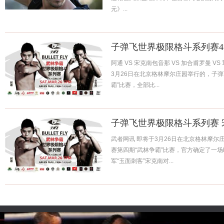
元》...
子弹飞世界极限格斗系列赛4
阿通 VS 宋克南包音那 VS 加合甫罗曼 V
3月26日在北京格林摩尔庄园举行的，子
霸”比赛，全部比...
子弹飞世界极限格斗系列赛 
武者网讯 即将于3月26日在北京格林摩
赛第四期“武林争霸”比赛，官方确定了一场
军“玉面刺客”宋克南对...