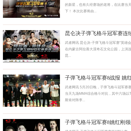
的新星，也有久经赛场的老将，在比赛当
下！ 本次比赛将由...
昆仑决子弹飞格斗冠军赛连
武者网讯 昆仑决-子弹飞格斗冠军赛“英雄会
在内蒙古阿拉善大漠奇石文化公园，上演连
昆...
子弹飞格斗冠军赛8战报 姚
武者网讯 5月20日晚，子弹飞格斗冠军赛
当天九场MMA综合格斗对抗，其中六场以T
斯肯对阵李...
子弹飞格斗冠军赛8姚红刚领