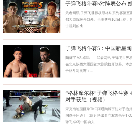
子弹飞格斗赛5对阵表公布 
武者网讯 子弹飞世界极限格斗系列赛第五
都大剧院拉开战幕。当晚共有10场比赛，其
击规则的比...
子弹飞格斗赛5：中国新星陶
陶烁宇 VS 卓玛 武者网讯 子弹飞世界
在北京陕西大厦国都大剧院拉开战幕。本次
合格斗对抗赛：...
“格林摩尔杯”子弹飞格斗赛 
对手获胜（视频）
宋克南地面砸拳TKO阿通陶烁宇防对手抱摔
国选手阿通】【欧列格出血弃权陶烁宇TK
弹飞 学习中国功夫...