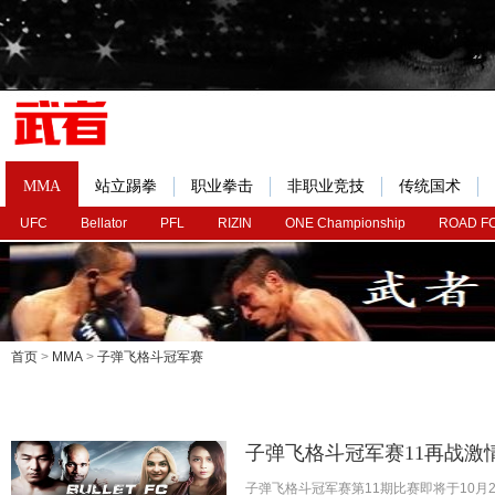
MMA
站立踢拳
职业拳击
非职业竞技
传统国术
UFC
Bellator
PFL
RIZIN
ONE Championship
ROAD F
首页
>
MMA
>
子弹飞格斗冠军赛
子弹飞格斗冠军赛11再战激
子弹飞格斗冠军赛第11期比赛即将于10