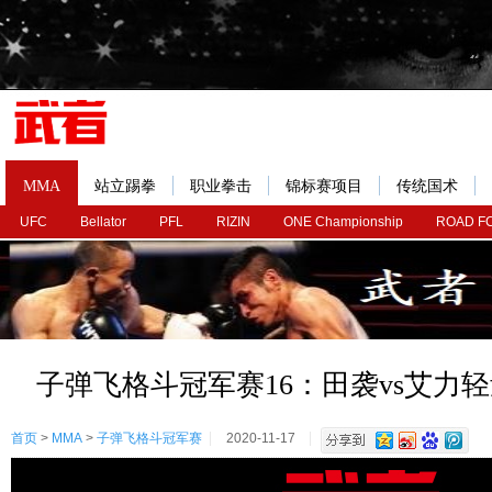
MMA
站立踢拳
职业拳击
锦标赛项目
传统国术
UFC
Bellator
PFL
RIZIN
ONE Championship
ROAD F
子弹飞格斗冠军赛16：田袭vs艾力
首页
>
MMA
>
子弹飞格斗冠军赛
2020-11-17