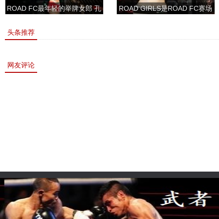
ROAD FC最年轻的举牌女郎 孔
ROAD GIRLS是ROAD FC赛场
敏书美腿性感眼神清纯
上的一道靓丽的风景
头条推荐
网友评论