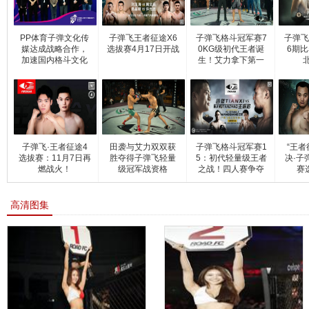
PP体育子弹文化传
子弹飞王者征途X6
子弹飞格斗冠军赛7
子弹飞
媒达成战略合作，
选拔赛4月17日开战
0KG级初代王者诞
6期比
加速国内格斗文化
生！艾力拿下第一
推
条
子弹飞·王者征途4
田袭与艾力双双获
子弹飞格斗冠军赛1
“王者
选拔赛：11月7日再
胜夺得子弹飞轻量
5：初代轻量级王者
决·子
燃战火！
级冠军战资格
之战！四人赛争夺
赛
金
高清图集