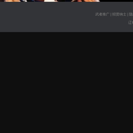
武者推广
|
招贤纳士
|
隐
辽I