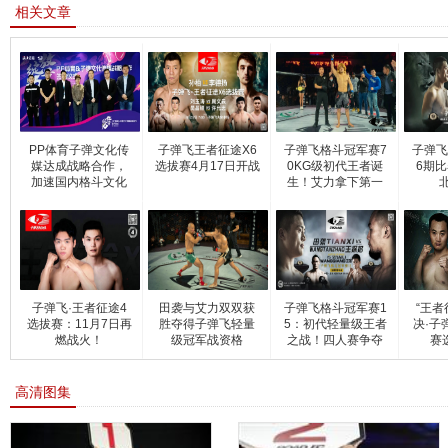
相关文章
PP体育子弹文化传
子弹飞王者征途X6
子弹飞格斗冠军赛7
子弹飞
媒达成战略合作，
选拔赛4月17日开战
0KG级初代王者诞
6期比
加速国内格斗文化
生！艾力拿下第一
推
条
子弹飞·王者征途4
田袭与艾力双双获
子弹飞格斗冠军赛1
“王者
选拔赛：11月7日再
胜夺得子弹飞轻量
5：初代轻量级王者
决·子
燃战火！
级冠军战资格
之战！四人赛争夺
赛
金
高清图集