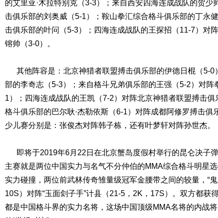
的艾里亚·木拉特别克（3-3）；来自西安四海连成战队的贺少帅
击俱乐部的刘奥威（5-1）；鞍山拳汇综合格斗俱乐部的丁永健
击俱乐部的叶问（5-3）；四海连成战队的王探招（11-7）
镕帅（3-0）。
其他阵容是：北京神猎者联盟搏击俱乐部的伊德日棍（5-0
部的李奇志（5-3）；来自格斗兄弟俱乐部的王强（5-2）对阵
1）；四海连成战队的王凯（7-2）对阵北京神猎者联盟搏击俱
格斗俱乐部的巴尔耿·杰勒依斯（6-1）对阵成都阿修罗搏击俱乐
少儿赛分别是：张俊杰对阵韩子栋，还有叶梦轩对阵孙世杰。
即将于2019年6月22日在北京蟹岛度假村举行的昆仑决子
主赛就是两位中国实力与名气不分仲伯的MMA综合格斗明星
实力碰撞，两位前武林传奇雏量级冠军金腰带之间的较量，“鬼跤王
10S）对阵“玉面刽子手”计县（21-5，2K，17S）。双方
都是中国格斗界的实力名将，这场中国顶级MMA名将的内战