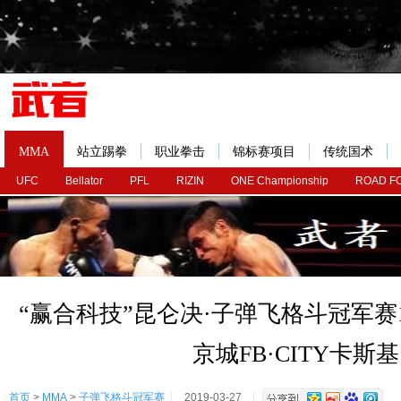
MMA
站立踢拳
职业拳击
锦标赛项目
传统国术
UFC
Bellator
PFL
RIZIN
ONE Championship
ROAD F
“赢合科技”昆仑决·子弹飞格斗冠军赛1
京城FB·CITY卡斯基
首页
>
MMA
>
子弹飞格斗冠军赛
2019-03-27