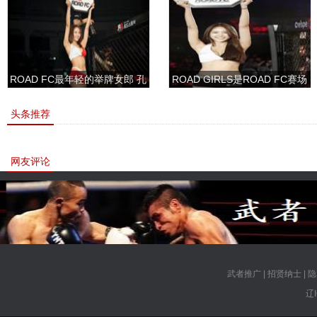
ROAD FC最年轻的举牌女郎 孔
ROAD GIRLS是ROAD FC赛场
敏书美腿性感眼神清纯
上的一道靓丽的风景
头条推荐
网友评论
武者推广
|
招贤纳士
|
隐
辽I