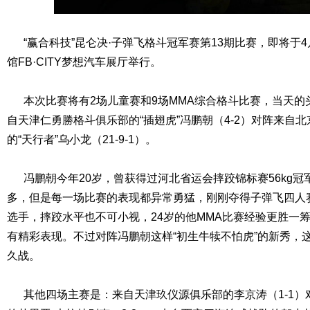
“赢合科技”昆仑决·子弹飞格斗冠军赛第13期比赛，即将于4
馆FB·CITY梦想汽车展厅举行。
本次比赛将有2场儿童赛和9场MMA综合格斗比赛，当天的
自天津仁勇勝格斗俱乐部的“插翅虎”冯鹏朝（4-2）对阵来自
的“天行者”乌小龙（21-9-1）。
冯鹏朝今年20岁，曾获得过河北省运会摔跤锦标赛56kg冠
多，但是每一场比赛的表现都异常勇猛，刚刚夺得子弹飞四人
选手，摔跤水平也不可小视，24岁的他MMA比赛经验更胜一
有精彩表现。不过对阵冯鹏朝这样“初生牛犊不怕虎”的新秀，
久战。
其他四场主赛是：来自天津玖仪源俱乐部的李京涛（1-1）