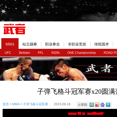
MMA
站立踢拳
职业拳击
非职业竞技
传统国术
UFC
Bellator
PFL
RIZIN
ONE Championship
ROAD F
子弹飞格斗冠军赛x20圆满
首页
>
MMA
>
子弹飞格斗冠军赛
2023-09-18