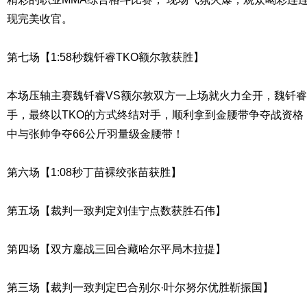
现完美收官。
第七场【1:58秒魏钎睿TKO额尔敦获胜】
本场压轴主赛魏钎睿VS额尔敦双方一上场就火力全开，魏钎
手，最终以TKO的方式终结对手，顺利拿到金腰带争夺战资格
中与张帅争夺66公斤羽量级金腰带！
第六场【1:08秒丁苗裸绞张苗获胜】
第五场【裁判一致判定刘佳宁点数获胜石伟】
第四场【双方鏖战三回合藏哈尔平局木拉提】
第三场【裁判一致判定巴合别尔·叶尔努尔优胜靳振国】