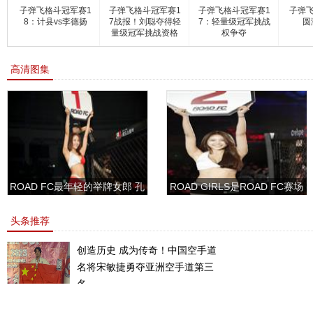
子弹飞格斗冠军赛1
子弹飞格斗冠军赛1
子弹飞格斗冠军赛1
子弹飞
8：计县vs李德扬
7战报！刘聪夺得轻
7：轻量级冠军挑战
圆
量级冠军挑战资格
权争夺
高清图集
ROAD FC最年轻的举牌女郎 孔
ROAD GIRLS是ROAD FC赛场
敏书美腿性感眼神清纯
上的一道靓丽的风景
头条推荐
创造历史 成为传奇！中国空手道
名将宋敏捷勇夺亚洲空手道第三
名。