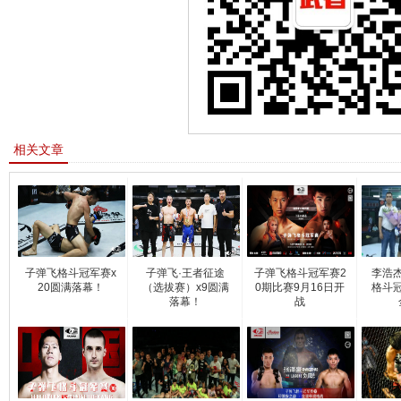
相关文章
子弹飞格斗冠军赛x
子弹飞·王者征途
子弹飞格斗冠军赛2
李浩
20圆满落幕！
（选拔赛）x9圆满
0期比赛9月16日开
格斗
落幕！
战