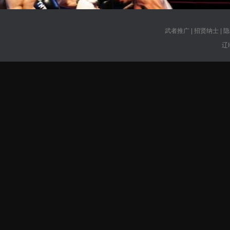
武者推广
|
招贤纳士
|
隐
辽I