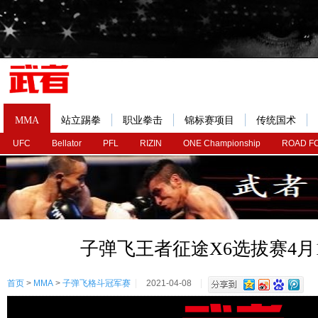
MMA
站立踢拳
职业拳击
锦标赛项目
传统国术
UFC
Bellator
PFL
RIZIN
ONE Championship
ROAD F
子弹飞王者征途X6选拔赛4月
首页
>
MMA
>
子弹飞格斗冠军赛
2021-04-08