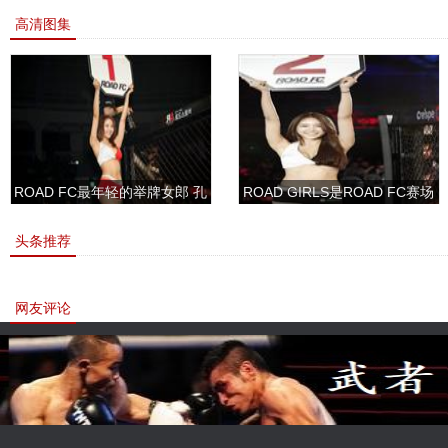
高清图集
ROAD FC最年轻的举牌女郎 孔
ROAD GIRLS是ROAD FC赛场
敏书美腿性感眼神清纯
上的一道靓丽的风景
头条推荐
网友评论