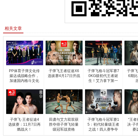
相关文章
PP体育子弹文化传
子弹飞王者征途X6
子弹飞格斗冠军赛7
子弹飞
媒达成战略合作，
选拔赛4月17日开战
0KG级初代王者诞
6期比
加速国内格斗文化
生！艾力拿下第一
推
条
子弹飞·王者征途4
田袭与艾力双双获
子弹飞格斗冠军赛1
“王者
选拔赛：11月7日再
胜夺得子弹飞轻量
5：初代轻量级王者
决·子
燃战火！
级冠军战资格
之战！四人赛争夺
赛
金