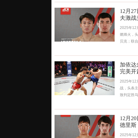
12月2
夫激战
2025年
燃烽火，头
贝克；联合
加依达
完美开篇
2025年
战，头条主
致判定胜马戈梅
12月2
德里斯
2025年