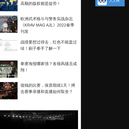
人人网
高额的版权都是徒劳！
欧洲武术格斗与警务实战杂志
《KRAV MAG AJL》2022春季
刊发
战绩要想过得去，红色不能盖过
绿！刷子拳手了解一下
拳赛海报哪家强？各领风骚丑成
翔！
值钱的比赛，保质期就1天！搏
击赛事录播和直播如何取舍？