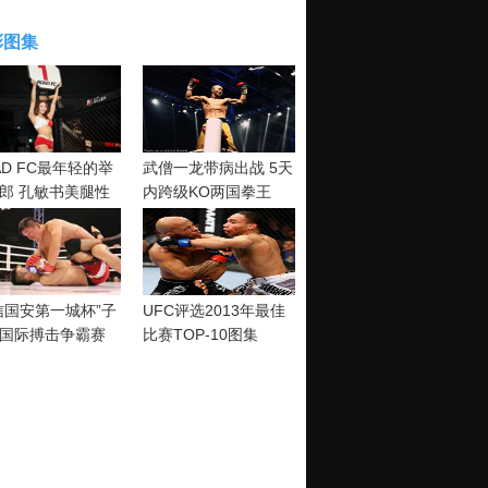
彩图集
AD FC最年轻的举
武僧一龙带病出战 5天
郎 孔敏书美腿性
内跨级KO两国拳王
神清纯
信国安第一城杯”子
UFC评选2013年最佳
国际搏击争霸赛
比赛TOP-10图集