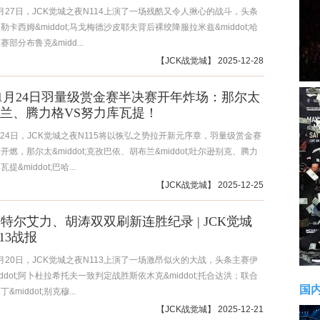
12月27日，JCK觉城之夜N114上演了一场残酷又令人揪心的战斗，头条
卡西姆&middot;马戈梅德沙皮耶夫背后裸绞降服拉米兹&middot;哈
部分布鲁克&midd...
【
JCK战觉城
】 2025-12-28
6年1月24日羽量级赏金赛半决赛开年炸场：那尔太
布兰、腾力格VS努力库瓦提！
1月24日，JCK觉城之夜N115将以恢弘之势拉开新元序章，羽量级赏金赛
燃，那尔太&middot;克孜巴依、胡布兰&middot;吐尔逊别克、腾力
&middot;巴哈...
【
JCK战觉城
】 2025-12-25
巴特尔艾力、胡涛双双刷新连胜纪录 | JCK觉城
13战报
12月20日，JCK觉城之夜N113上演了一场激昂似火的大战，头条主赛伊
ddot;阿卜杜拉希托夫一致判定战胜斯依木克&middot;托合达洪；联合
国
middot;别克穆...
【
JCK战觉城
】 2025-12-21