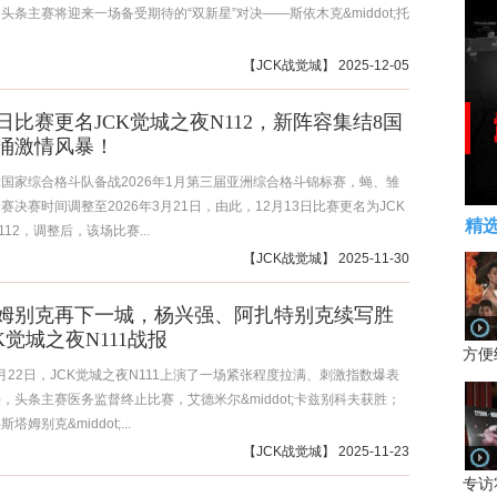
头条主赛将迎来一场备受期待的“双新星”对决——斯依木克&middot;托
【
JCK战觉城
】 2025-12-05
3日比赛更名JCK觉城之夜N112，新阵容集结8国
涌激情风暴！
国家综合格斗队备战2026年1月第三届亚洲综合格斗锦标赛，蝇、雏
赛决赛时间调整至2026年3月21日，由此，12月13日比赛更名为JCK
精
12，调整后，该场比赛...
【
JCK战觉城
】 2025-11-30
姆别克再下一城，杨兴强、阿扎特别克续写胜
JCK觉城之夜N111战报
方便
11月22日，JCK觉城之夜N111上演了一场紧张程度拉满、刺激指数爆表
，头条主赛医务监督终止比赛，艾德米尔&middot;卡兹别科夫获胜；
姆别克&middot;...
【
JCK战觉城
】 2025-11-23
专访