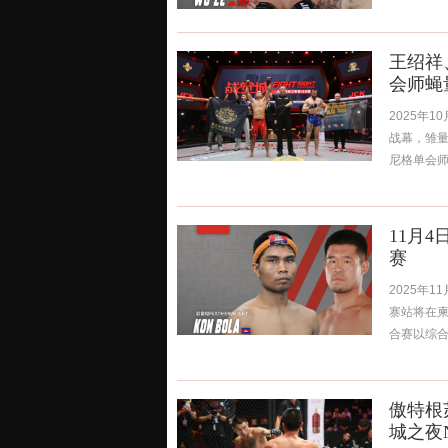
王绍祥
会师蝇量
2025年
战幕，雏量
尼格单会师
11月4
赛
2025年
寨站将在柬
合赛以综合格
傲特根
城之夜N