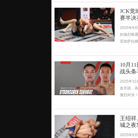
JCK
赛半决
2025年
的激烈角逐，
尼加萨拉姆、
10月
战头条
2025年
血开战，
激烈对决！ 
王绍祥
城之夜
2025年