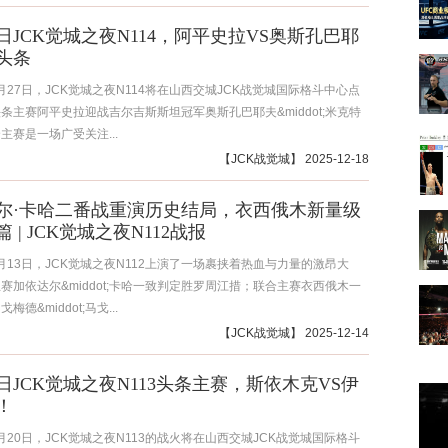
7日JCK觉城之夜N114，阿平史拉VS奥斯孔巴耶
头条
12月27日，JCK觉城之夜N114将在山西交城JCK战觉城国际格斗中心点
条主赛阿平史拉迎战吉尔吉斯斯坦冠军奥斯孔巴耶夫&middot;米克特
主赛是一场广受关注...
【
JCK战觉城
】 2025-12-18
尔·卡哈二番战重演历史结局，衣西俄木新量级
 | JCK觉城之夜N112战报
12月13日，JCK觉城之夜N112上演了一场裹挟着热血与力量的激昂大
赛加依达尔&middot;卡哈一致判定胜罗周江措；联合主赛衣西俄木一
德&middot;马戈...
【
JCK战觉城
】 2025-12-14
0日JCK觉城之夜N113头条主赛，斯依木克VS伊
！
12月20日，JCK觉城之夜N113的战火将在山西交城JCK战觉城国际格斗