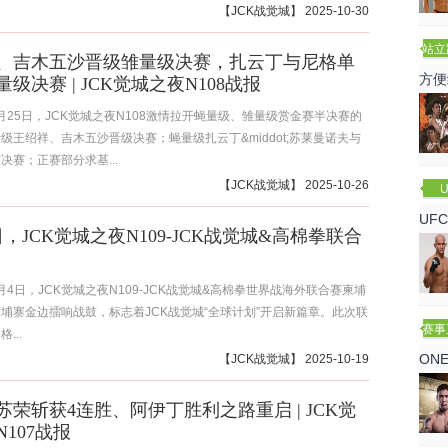
【
JCK战觉城
】 2025-10-30
站立
、吉木五沙晋级雏量级决赛，扎云丁与尼格单
赛
方便
级决赛 | JCK觉城之夜N108战报
10月25日，JCK觉城之夜N108激情拉开蝇量级、雏量级赏金赛半决赛的
级王绍祥、吉木五沙晋级决赛；蝇量级扎云丁&middot;苏莱曼诺夫与
决赛；正赛部分求基...
【
JCK战觉城
】 2025-10-26
U
UF
日，JCK觉城之夜N109-JCK战觉城&高棉拳联合
诺
11月4日，JCK觉城之夜N109-JCK战觉城&高棉拳世界战海外联合赛柬埔
埔寨金边擂响战鼓，标志着JCK战觉城“全球计划”开启新篇章。此次联
赛事
...
ON
【
JCK战觉城
】 2025-10-19
苏荣斩获4连胜、阿伊丁胜利之路重启 | JCK觉
107战报