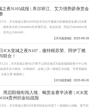
觉城之夜N105战报 | 库尔班江、艾力强势跻身赏金
赛
9月27日，JCK觉城之夜N105同步开启次中量级与轻量级赏金赛1/4决赛
最终库尔班江&middot;吐罗斯巴克、色吉拉胡、阿吉兰&middot;塔
亚历山大&midd...
【
JCK战觉城
】 2025-09-29
11日JCK觉城之夜N107，傲特根苏荣、阿伊丁燃
与联合！
10月11日，JCK觉城之夜N107将于山西交城JCK战觉城国际格斗中心热
各组选手实力相当、针锋相对，必将上演一场场互为试炼、寻求突破的
头条主赛 雏量级 |...
【
JCK战觉城
】 2025-09-20
、周启阳领衔闯入雏、蝇赏金赛半决赛 | JCK觉
N104贵州织金站战报
9月13日，JCK觉城之夜N104贵州织金站呈现了一场场惊心动魄、荡气回