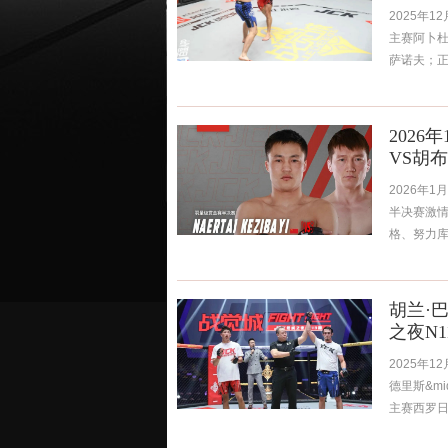
2025年
主赛阿卜杜勒
萨诺夫；正赛
202
VS胡
2026年
半决赛激情开
格、努力库瓦提
胡兰·
之夜N1
2025年
德里斯&mi
主赛西罗日丁&