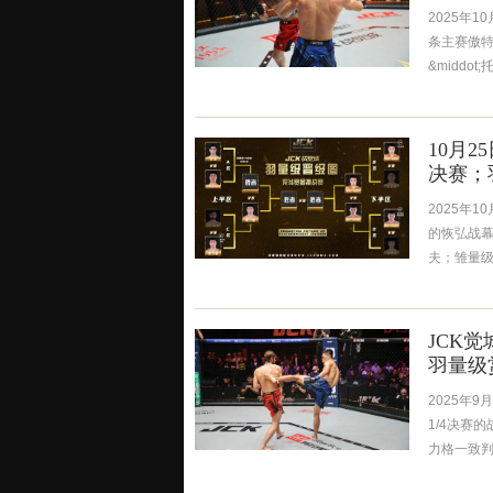
2025年
条主赛傲特
&middo
10月
决赛；
2025年
的恢弘战幕
夫；雏量级
JCK
羽量级
2025年
1/4决赛
力格一致判定