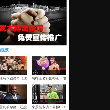
选视频
续写不败传奇《丝路英雄》太原站全场视频
散打王名将郑裕蒿：恢复训练 有望回归擂台
霍利菲尔德：还想再和泰森干一架！
李景亮专访：目标UFC金腰带 不做打酱油