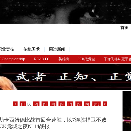
首页
职业竞技
传统国术
周边新闻
 Championship
ROAD FC
英雄榜
JCK战觉城
子弹飞格斗冠军
<
[1]
[2]
[3]
[4]
[5]
[6]
[7]
[8]
[9]
[10]
>
勒卡西姆德比战首回合速胜，以7连胜捍卫不败
 JCK觉城之夜N114战报