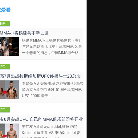
家爱看
NE
mpions
MMA小将杨建兵不幸去世
hip
杨建兵MMA斗士杨建兵杨建兵（右）
与好兄弟赵燕飞（左）武者网讯 又是
一个悲痛的消息，中国MMA综合格...
FC
亮7月出战拉斯维加斯UFC终极斗士23总决
李景亮 VS 安顿·扎菲尔乔安娜·耶德尔
泽西克 VS 克劳迪娅·加德哈武者网讯
UFC 200即将于...
FC
友8月参战UFC 自己的MMA俱乐部即将开业
宁广友 VS 马龙&middot;维拉 内特
&middot;迪亚兹 VS 康纳&middot;麦