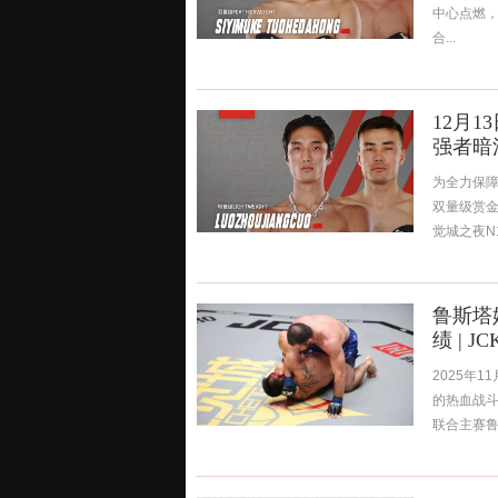
中心点燃，
合...
12月1
强者暗
为全力保障
双量级赏金
觉城之夜N1
鲁斯塔
绩 | 
2025年
的热血战斗
联合主赛鲁斯塔