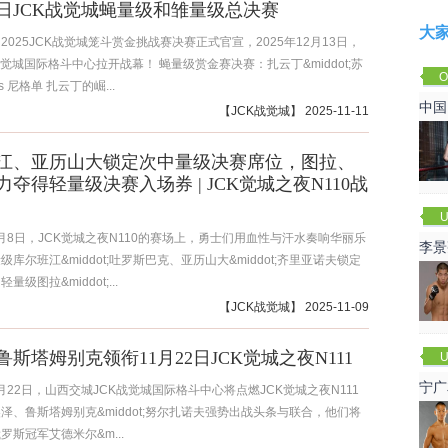
13日JCK战觉城蝇量级和雏量级总决赛
大
2025JCK战觉城笼斗赏金挑战赛决赛正式官宣，2025年12月13日，
战觉城国际格斗中心拉开战幕！ 蝇量级赏金赛决赛：扎云丁&middot;苏
O
s 尼格单 扎云丁的崛...
Cha
中国
【
JCK战觉城
】 2025-11-11
江、亚历山大锁定次中量级决赛席位，图拉、
夺得轻量级决赛入场券 | JCK觉城之夜N110战
U
11月8日，JCK觉城之夜N110的赛场上，勇士们用血性与汗水奏响华丽乐
李景
库尔班江&middot;吐罗斯巴克、亚历山大&middot;齐里亚诺夫锁定
赛
级图拉&middot;...
【
JCK战觉城
】 2025-11-09
斯塔姆别克领衔11月22日JCK觉城之夜N111
U
宁广
11月22日，山西交城JCK战觉城国际格斗中心将点燃JCK觉城之夜N111
泽、鲁斯塔姆别克&middot;努尔扎诺夫强势出战头条与联合，他们将
罗斯冠军艾德米尔&m...