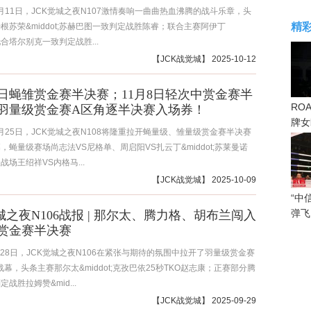
10月11日，JCK觉城之夜N107激情奏响一曲曲热血沸腾的战斗乐章，头
精
根苏荣&middot;苏赫巴图一致判定战胜陈睿；联合主赛阿伊丁
t;托合塔尔别克一致判定战胜...
【
JCK战觉城
】 2025-10-12
25日蝇雏赏金赛半决赛；11月8日轻次中赏金赛半
RO
羽量级赏金赛A区角逐半决赛入场券！
牌女
10月25日，JCK觉城之夜N108将隆重拉开蝇量级、雏量级赏金赛半决赛
感眼
，蝇量级赛场尚志法VS尼格单、周启阳VS扎云丁&middot;苏莱曼诺
战场王绍祥VS内格马...
【
JCK战觉城
】 2025-10-09
“中
弹飞
觉城之夜N106战报 | 那尔太、腾力格、胡布兰闯入
赏金赛半决赛
9月28日，JCK觉城之夜N106在紧张与期待的氛围中拉开了羽量级赏金赛
的战幕，头条主赛那尔太&middot;克孜巴依25秒TKO赵志康；正赛部分腾
战胜拉姆赞&mid...
【
JCK战觉城
】 2025-09-29