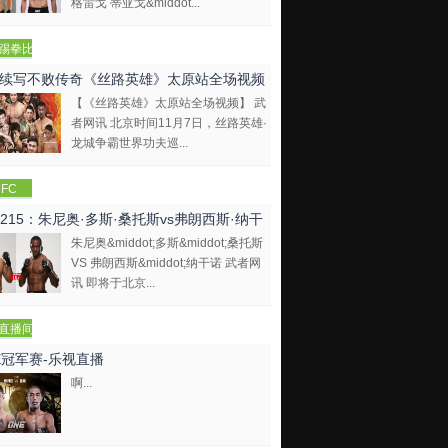
格雷戈 蒂亚戈&middot...
踢拳比
视频
续写不败传奇《丝路英雄》太原站全场视频
【《丝路英雄》太原站全场视频】 武
者网讯 北京时间11月7日，丝路英雄·
龙城争霸世界功夫巡...
FC
C215：朱尼奥·多斯·桑托斯vs弗朗西斯·纳干
朱尼奥&middot;多斯&middot;桑托斯
VS 弗朗西斯&middot;纳干诺 武者网
讯 即将于北京...
直播间
E冠军赛-乐视直播
啊...