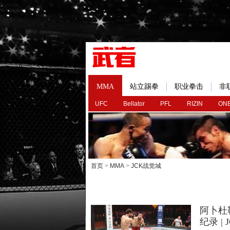
MMA
站立踢拳
职业拳击
非
UFC
Bellator
PFL
RIZIN
ONE
首页
>
MMA
>
JCK战觉城
阿卜杜
纪录 |