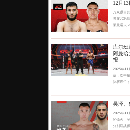
12月
万众瞩目的
将在JCK
莱曼诺夫 v
库尔班
阿曼哈力
报
2025年
章，次中量级
决赛席位；轻量
吴泽、鲁
2025年
的烽火，吴
分别迎战俄