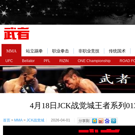
MMA
站立踢拳
职业拳击
非职业竞技
传统国术
UFC
Bellator
PFL
RIZIN
ONE Championship
ROAD F
4月18日JCK战觉城王者系列0
首页
>
MMA
>
JCK战觉城
2026-04-01