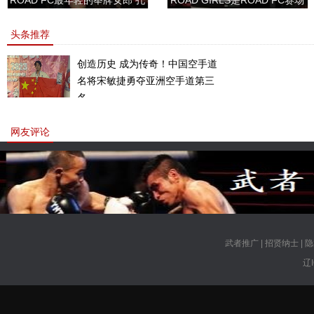
ROAD FC最年轻的举牌女郎 孔
ROAD GIRLS是ROAD FC赛场
敏书美腿性感眼神清纯
上的一道靓丽的风景
头条推荐
创造历史 成为传奇！中国空手道
名将宋敏捷勇夺亚洲空手道第三
名。
网友评论
武者推广
|
招贤纳士
|
隐
辽I