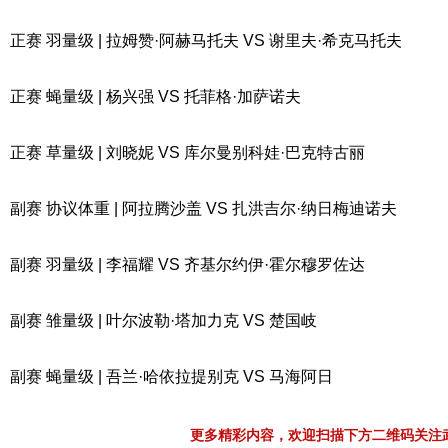
正赛 羽量级 | 拉姆赞·阿赫马托夫 VS 谢里夫·希克马托夫
正赛 蝇量级 | 杨兴强 VS 托菲格·加萨诺夫
正赛 草量级 | 刘晓妮 VS 库尔曼别科娃·巴克特古丽
副赛 协议体重 | 阿拉腾沙盖 VS 扎洪吉尔·纳日梅迪诺夫
副赛 羽量级 | 李福耀 VS 齐基尔约伊·霍尔穆罗佐达
副赛 雏量级 | 叶尔波勒·塔加力克 VS 楚国岐
副赛 蝇量级 | 吾兰·哈依拉提别克 VS 马海阿日
更多精彩内容，欢迎扫描下方二维码关注