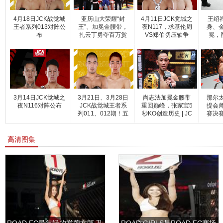
4月18日JCK战觉城
亚历山大荣耀“封
4月11日JCK觉城之
王绍祥
王者系列013对阵公
王”、加冕金腰带，
夜N117，求基伦周
身、
布
扎云丁勇夺百万赏
VS郑伯切压轴争
冕，
锋！
3月14日JCK觉城之
3月21日、3月28日
尚志法加冕金腰带
那尔
夜N116对阵公布
JCK战觉城王者系
重回巅峰，张家宝5
提会
列011、012期！五
秒KO创造历史 | JC
赛决
场
高清图集