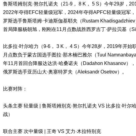
鲁斯塔姆别克·努尔扎诺夫（21-9， 8 K， 5 S）今年29岁，
2022年夺得EFC轻量级冠军，2024年夺得APFC轻量级冠军
罗斯选手鲁斯塔姆·卡迪斯伽基耶夫（Rustam Khadisgadzh
首局降服杨朝旭，刚刚在11月点数战胜西罗吉丁·萨拉贝基（Sirojidd
比多拉·叶尔哈力（9-6， 3 K， 4 S）今年28岁，2019年开
月点数负于蒙古国选手图拉·那木楠巴雅尔（Tuul Namnanba
年11月首回合降服达达洪·哈桑诺夫（Dadahon Khasano
俄罗斯选手亚历山大·奥塞特罗夫（Aleksandr Osetrov）。
比赛对阵：
头条主赛 轻量级 | 鲁斯塔姆别克·努尔扎诺夫 VS 比多拉·
战）
联合主赛 次中量级 | 王奇 VS 艾力·木拉特别克