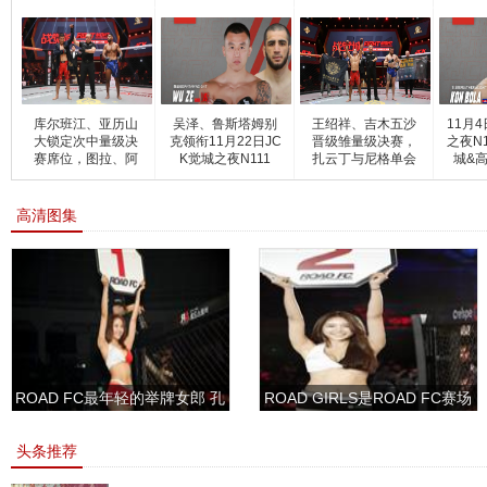
德里
库尔班江、亚历山
吴泽、鲁斯塔姆别
王绍祥、吉木五沙
11月
大锁定次中量级决
克领衔11月22日JC
晋级雏量级决赛，
之夜N1
赛席位，图拉、阿
K觉城之夜N111
扎云丁与尼格单会
城&
曼
师
高清图集
ROAD FC最年轻的举牌女郎 孔
ROAD GIRLS是ROAD FC赛场
敏书美腿性感眼神清纯
上的一道靓丽的风景
头条推荐