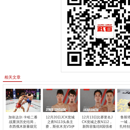
相关文章
加依达尔·卡哈二番
12月20日JCK觉城
12月13日比赛更名J
鲁斯
战重演历史结局，
之夜N113头条主
CK觉城之夜N112，
一城
衣西俄木新量级完
赛，斯依木克VS伊
新阵容集结8国强者
扎特别