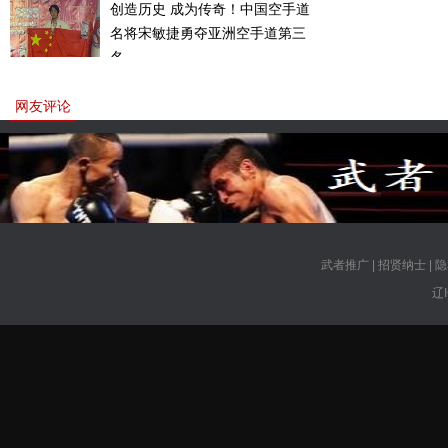
创造历史 成为传奇！中国空手道
名将宋敏捷勇夺亚洲空手道第三
名。
网友评论
武者推广
|
招贤纳士
|
隐
辽I