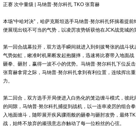
正赛 次中量级 | 马纳普·努尔科扎 TKO 张育赫
本场“中哈对决”，哈萨克斯坦选手马纳普·努尔科扎怀揣着提
便展现出锐不可当的气势，以凌厉攻势斩获他在JCK战觉城的
第一回合战幕拉开，双方选手瞬间就进入到剑拔弩张的战斗状
气势如虹，瞅准时机果断发起抱腿摔，迅速将比赛带入地面战
砸拳、砸肘，赢得一波不小的优势。马纳普·努尔科扎下位反
张育赫拿背之际，马纳普·努尔科扎拿到有利位置，连续挥出
力。
第二回合，双方选手开局便进入白热化的笼边缠斗模式，彼此
的间隙，马纳普·努尔科扎捕捉到战机，以一连串凌厉的组合
入地面缠斗，随即展开疾风骤雨般的砸拳与砸肘攻势，最终TK
战，始终不放弃的顽强意志亦触动了每一位粉丝的心弦。