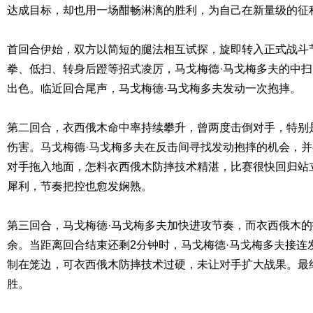
达成目标，却也用一场酣畅淋漓的胜利，为自己在新量级的征
首回合伊始，双方以简短的腿法相互试探，旋即转入正式战斗
拳、低扫、转身后蹬等招式凌厉，马戈梅德·马戈梅多夫的中
出色。临近回合尾声，马戈梅德·马戈梅多夫发动一次抱摔。
第二回合，衣西俄木命中率持续攀升，曾两度击倒对手，特别
伤害。马戈梅德·马戈梅多夫在反击间寻找发动抱摔的机会，
对手拖入地面，怎料衣西俄木防摔技术精湛，比赛很快回归站
犀利，节奏把控也愈发娴熟。
第三回合，马戈梅德·马戈梅多夫加快进攻节奏，而衣西俄木
余。当距离回合结束还剩2分钟时，马戈梅德·马戈梅多夫接连
制在笼边，可衣西俄木防摔技术过硬，未让对手扩大战果。最
胜。