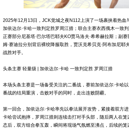
2025年12月13日，JCK觉城之夜N112上演了一场裹挟着
加依达尔·卡哈一致判定胜罗周江措；联合主赛衣西俄木一致判
正赛部分尼基塔·巴尔塔巴耶夫KO贾马洛夫·希希赫拉斯；副
姆·赛迪拉分别背后裸绞降服取胜，贾沃克希贝克·阿布加尼耶
战胜对手。
头条主赛 轻量级 | 加依达尔·卡哈 一致判定胜 罗周江措
本场头条主赛是一场备受关注的二番战，赛前加依达尔·卡哈以
番战的结局重演，击败对手的同时，走出连败阴霾。
第一回合，加依达尔·卡哈率先以拳法展开攻势，紧接着双方进
卡哈尝试抱摔，罗周江措则连续击打对手头部，随后两人在笼
态后，双方组合拳互轰，瞬间将现场气氛燃至沸点，后续的笼