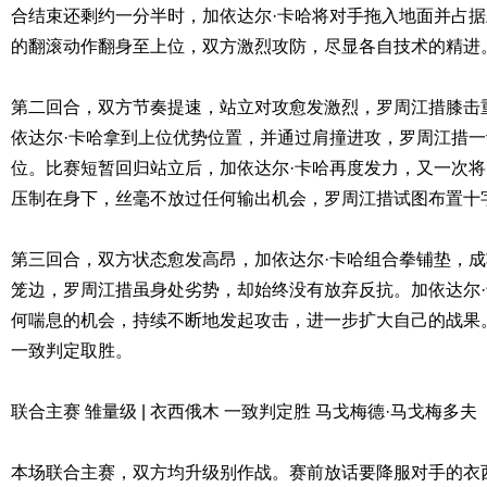
合结束还剩约一分半时，加依达尔·卡哈将对手拖入地面并占
的翻滚动作翻身至上位，双方激烈攻防，尽显各自技术的精进
第二回合，双方节奏提速，站立对攻愈发激烈，罗周江措膝击
依达尔·卡哈拿到上位优势位置，并通过肩撞进攻，罗周江措一
位。比赛短暂回归站立后，加依达尔·卡哈再度发力，又一次
压制在身下，丝毫不放过任何输出机会，罗周江措试图布置十
第三回合，双方状态愈发高昂，加依达尔·卡哈组合拳铺垫，
笼边，罗周江措虽身处劣势，却始终没有放弃反抗。加依达尔
何喘息的机会，持续不断地发起攻击，进一步扩大自己的战果
一致判定取胜。
联合主赛 雏量级 | 衣西俄木 一致判定胜 马戈梅德·马戈梅多夫
本场联合主赛，双方均升级别作战。赛前放话要降服对手的衣