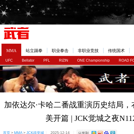
MMA
站立踢拳
职业拳击
非职业竞技
传统国术
UFC
Bellator
PFL
RIZIN
ONE Championship
ROAD F
加依达尔·卡哈二番战重演历史结局，
美开篇 | JCK觉城之夜N1
首页
>
MMA
>
JCK战觉城
2025-12-14