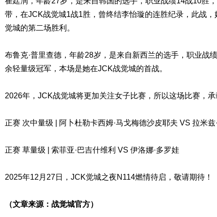
崔廷润，年龄27岁，是来自韩国的选手，职业战绩14战10胜，曾
带，在JCK战觉城1战1胜，曾终结李怡璇的连胜纪录，此战，
觉城的第二场胜利。
布鲁克·普里查德，年龄28岁，是来自新西兰的选手，职业战绩2战
余轻量级冠军，本场是她在JCK战觉城的首战。
2026年，JCK战觉城将更加关注女子比赛，所以这场比赛，
正赛 次中量级 | 阿卜杜勒卡西姆·马戈梅德沙皮耶夫 VS 拉米兹
正赛 草量级 | 索菲亚·巴吉什维利 VS 伊洛娜·多罗娃
2025年12月27日，JCK觉城之夜N114燃情待启，敬请期待！
（文章来源：战觉城官方）