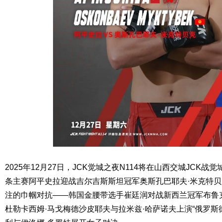
2025年12月27日，JCK觉城之夜N114将在山西交城JCK
条主赛阿平史拉迎战吉尔吉斯斯坦冠军奥斯孔巴耶夫·米克特
注的巾帼对抗——韩国金腰带选手崔廷润对战新西兰冠军布鲁
杜勒卡西姆·马戈梅德沙皮耶夫与拉米兹·哈萨诺夫上演“俄罗斯