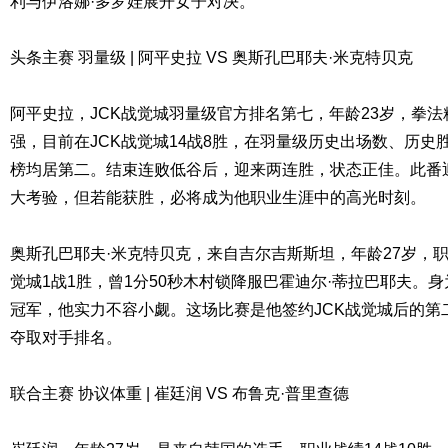
利与伊洛娜·多罗娃展开女子对决。
头条主赛 羽量级 | 阿平史拉 VS 奥斯孔巴耶夫·米克特贝克
阿平史拉，JCK战觉城羽量级官方排名第七，年龄23岁，拳
强，目前在JCK战觉城14战8胜，在羽量级历史出场数、历史
榜均居第二。结束连败低谷后，迎来两连胜，状态正佳。此番
大考验，但若能获胜，必将成为他职业生涯中的高光时刻。
奥斯孔巴耶夫·米克特贝克，来自吉尔吉斯斯坦，年龄27岁，职业
觉城1战1胜，曾1分50秒木村锁降服巴霍迪尔·蒂拉巴耶夫。
冠军，他实力不容小觑。这场比赛是他签约JCK战觉城后的第
夺取对手排名。
联合主赛 协议体重 | 崔廷润 VS 布鲁克·普里查德