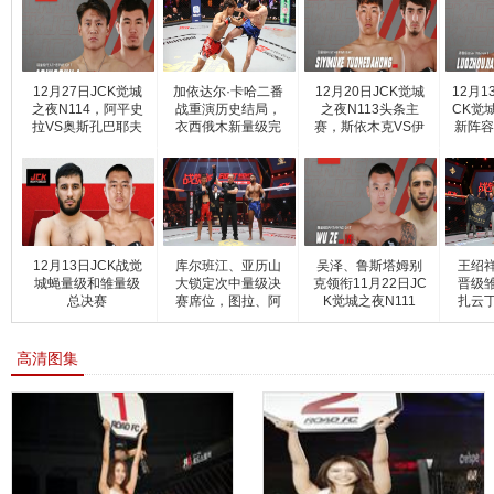
12月27日JCK觉城
加依达尔·卡哈二番
12月20日JCK觉城
12月
之夜N114，阿平史
战重演历史结局，
之夜N113头条主
CK觉
拉VS奥斯孔巴耶夫
衣西俄木新量级完
赛，斯依木克VS伊
新阵容
激
德里
12月13日JCK战觉
库尔班江、亚历山
吴泽、鲁斯塔姆别
王绍
城蝇量级和雏量级
大锁定次中量级决
克领衔11月22日JC
晋级
总决赛
赛席位，图拉、阿
K觉城之夜N111
扎云
曼
高清图集