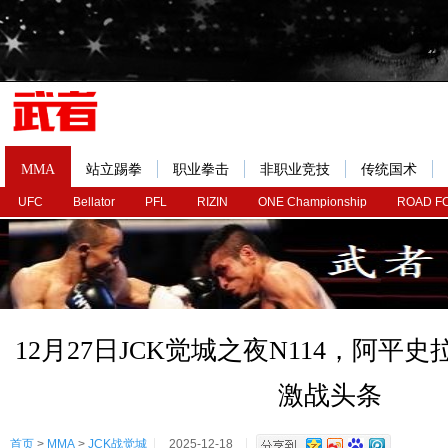
MMA
站立踢拳
职业拳击
非职业竞技
传统国术
UFC
Bellator
PFL
RIZIN
ONE Championship
ROAD F
12月27日JCK觉城之夜N114，阿平
激战头条
首页
>
MMA
>
JCK战觉城
2025-12-18