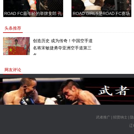
ROAD FC最年轻的举牌女郎 孔
ROAD GIRLS是ROAD FC赛场
敏书美腿性感眼神清纯
上的一道靓丽的风景
头条推荐
创造历史 成为传奇！中国空手道
名将宋敏捷勇夺亚洲空手道第三
名。
网友评论
武者推广
|
招贤纳士
|
隐
辽I