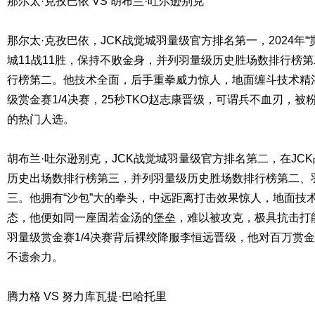
那尔太·克孜巴依 VS 胡布兰·吐尔逊别克
那尔太·克孜巴依，JCK战觉城羽量级官方排名第一，2024年“
城11战11胜，保持不败金身，并列羽量级历史胜场数排行榜
行榜第二。他技术全面，后手重拳威力惊人，地面缠斗技术精
级赏金赛1/4决赛，25秒TKO赵志康晋级，可谓兵不血刃，
的热门人选。
胡布兰·吐尔逊别克，JCK战觉城羽量级官方排名第二，在JCK
历史出场数排行榜第三，并列羽量级历史胜场数排行榜第二、
三。他拥有“沙包”大的拳头，中远距离打击效果惊人，地面技
态，他便如同一座固若金汤的堡垒，难以被攻克，极具抗击打
羽量级赏金赛1/4决赛背后裸绞降服李恒远晋级，他对百万赏
不遗余力。
腾力格 VS 努力库瓦提·巴哈托里