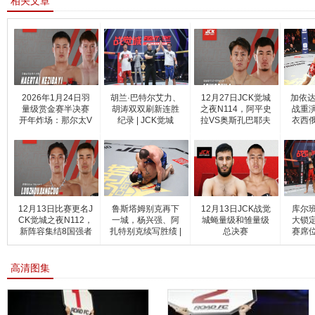
相关文章
2026年1月24日羽
胡兰·巴特尔艾力、
12月27日JCK觉城
加依达
量级赏金赛半决赛
胡涛双双刷新连胜
之夜N114，阿平史
战重
开年炸场：那尔太V
纪录 | JCK觉城
拉VS奥斯孔巴耶夫
衣西
S
激
12月13日比赛更名J
鲁斯塔姆别克再下
12月13日JCK战觉
库尔
CK觉城之夜N112，
一城，杨兴强、阿
城蝇量级和雏量级
大锁
新阵容集结8国强者
扎特别克续写胜绩 |
总决赛
赛席
高清图集