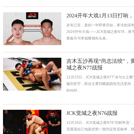
2024开年大戏1月13日打
岁末已至，新的一年即将开始，寒冷的深冬
2024开年大戏——JCK觉城之夜N78，将
黄振月与李福耀领衔头条...
吉木五沙再现“尚志法绞”，黄
城之夜N77战报
12月23日，JCK觉城之夜N77“冰与火之
服刘笑宇，联合主赛刘晓妮因伤无法坚持，
&midd...
JCK觉城之夜N76战报
12月16日，JCK觉城之夜N76“百舸争流”
克展现自己地面优势一致判定胜尼格单，