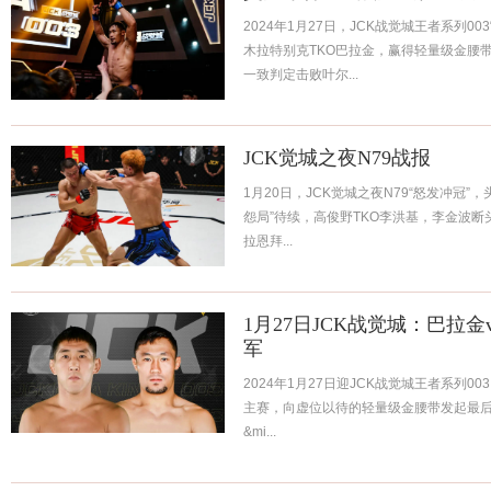
2024年1月27日，JCK战觉城王者系列003
木拉特别克TKO巴拉金，赢得轻量级金腰带！
一致判定击败叶尔...
JCK觉城之夜N79战报
1月20日，JCK觉城之夜N79“怒发冲冠
怨局”待续，高俊野TKO李洪基，李金波断头
拉恩拜...
1月27日JCK战觉城：巴拉
军
2024年1月27日迎JCK战觉城王者系列00
主赛，向虚位以待的轻量级金腰带发起最
&mi...