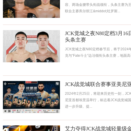
容、两场金腰带头衔战领衔，头条主赛为
联合主赛库尔班江&middot;吐罗斯...
JCK觉城之夜N80定档3月1
头条主赛
JCK觉城之夜N80定档春节后，将于2024
克与“Fate斗士”边冶领衔头条主赛，地面高手
JCK战觉城联合赛事亚美尼亚
2024年2月25日，将迎来历史性一刻，
尼亚首都埃里温举行，标志着JCK战觉城国
进一步升级、提...
艾力夺得JCK战觉城轻量级