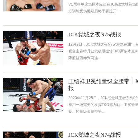
VS尼格单这场原本应该在JCK战觉城首
方训练受伤延期后终于要拉开...
JCK觉城之夜N75战报
12月2日，JCK觉城之夜N75“潜龙在渊
联合主赛特丹让俄极限扭转TKO斯依木克&m
降服益西赤列两连...
王绍祥卫冕雏量级金腰带丨JC
报
2023年11月25日，JCK战觉城王者系列
祥用一场完美的发挥TKO都力勒，卫冕雏
疑。轻量级金腰带争...
JCK觉城之夜N74战报