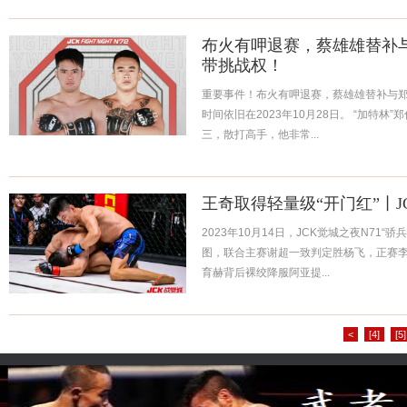
布火有呷退赛，蔡雄雄替补
带挑战权！
重要事件！布火有呷退赛，蔡雄雄替补与
时间依旧在2023年10月28日。 “加特林
三，散打高手，他非常...
王奇取得轻量级“开门红”丨J
2023年10月14日，JCK觉城之夜N71“
图，联合主赛谢超一致判定胜杨飞，正赛
育赫背后裸绞降服阿亚提...
<
[4]
[5]