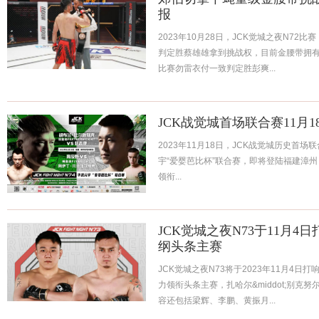
报
2023年10月28日，JCK觉城之夜N7
判定胜蔡雄雄拿到挑战权，目前金腰带拥
比赛勿雷衣付一致判定胜彭爽...
JCK战觉城首场联合赛11月
2023年11月18日，JCK战觉城历史首场
宇“爱婴芭比杯”联合赛，即将登陆福建漳州，
领衔...
JCK觉城之夜N73于11月
纲头条主赛
JCK觉城之夜N73将于2023年11月4日打
力领衔头条主赛，扎哈尔&middot;别
容还包括梁辉、李鹏、黄振月...