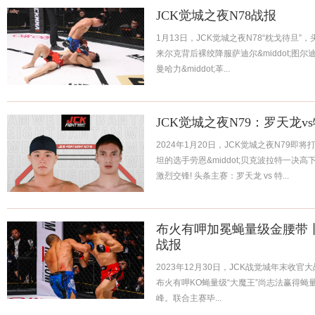
JCK觉城之夜N78战报
1月13日，JCK觉城之夜N78“枕戈待旦
来尔克背后裸绞降服萨迪尔&middot;
曼哈力&middot;革...
JCK觉城之夜N79：罗天龙v
2024年1月20日，JCK觉城之夜N79
坦的选手劳恩&middot;贝克波拉特一
激烈交锋! 头条主赛：罗天龙 vs 特...
布火有呷加冕蝇量级金腰带丨J
战报
2023年12月30日，JCK战觉城年末收官
布火有呷KO蝇量级“大魔王”尚志法赢得
峰。联合主赛毕...