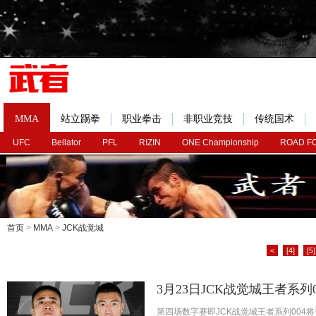
MMA
站立踢拳
职业拳击
非职业竞技
传统国术
UFC
Bellator
PFL
RIZIN
ONE Championship
ROAD F
首页
>
MMA
>
JCK战觉城
<
[4]
[5]
3月23日JCK战觉城王者系
第四场数字赛即JCK战觉城王者系列004将