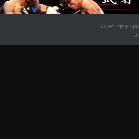
武者推广
|
招贤纳士
|
隐
辽I