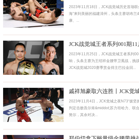
2023年11月18日，JCK战觉城历史首场
海”来到美丽的福建漳州，头条主赛胡布兰&m
康、...
JCK战觉城王者系列001期1
2023年11月25日，JCK战觉城王者系列
响，头条主赛为王绍祥金腰带卫冕战，挑
JCK战觉城2020赛季赏金得主巴拉金回...
戚祥旭豪取六连胜丨JCK觉城
2023年11月4日，JCK觉城之夜N73“
判定击败吾尔肯&middot;苏力坦哈力、联合
努尔，其余对决...
郑伯切拿下蝇量级金腰带挑战