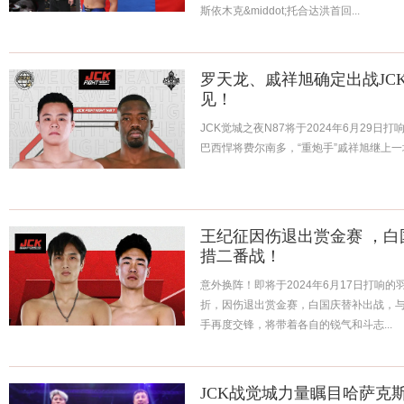
斯依木克&middot;托合达洪首回...
罗天龙、戚祥旭确定出战JCK
见！
JCK觉城之夜N87将于2024年6月29日
巴西悍将费尔南多，“重炮手”戚祥旭继上一
王纪征因伤退出赏金赛 ，
措二番战！
意外换阵！即将于2024年6月17日打响的
折，因伤退出赏金赛，白国庆替补出战，
手再度交锋，将带着各自的锐气和斗志...
JCK战觉城力量瞩目哈萨克