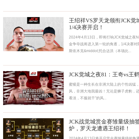
王绍祥VS罗天龙领衔JCK觉
1/4决赛开启！
2024年4月13日，即将打响JCK觉城之
金争夺战将进入第一轮的角逐，1/4决赛对
斯依木克&middot;托合达洪（本场比...
JCK觉城之夜81：王奇vs王
蜜獾是一种生长在非洲大陆上的个性凶猛
风，非洲大地我最凶！无论是狮子虎豹，还
看淡，不服就干”的风...
JCK战觉城赏金赛雏量级抽
炉，罗天龙遭遇王绍祥！
2024年4月13日将开启赏金赛雏量级的