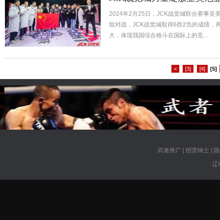
2024年2月25日，JCK战觉城联合赛事
组对战，JCK战觉城取得6胜2负的成绩，
大，体现我国综合格斗在国际上的竞...
<
[3]
[4]
[5]
武者推广
|
招贤纳士
|
隐
辽I