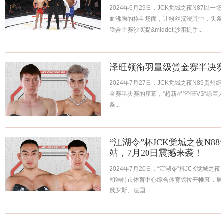
2024年6月29日，JCK觉城之夜N87
血沸腾的格斗场面，让粉丝沉浸其中，头
联合主赛沙买提&middot;沙那提手...
泽旺领衔羽量级赏金赛半决赛
2024年7月27日，JCK觉城之夜N89
金赛半决赛的序幕，“超新星”泽旺VS“绿巨人
条...
“江湖令”杯JCK觉城之夜N
站，7月20日震撼来袭！
2024年7月20日，“江湖令”杯JCK觉城
和浩特市体育中心综合体育馆拉开帷幕，
俄罗斯、法国...