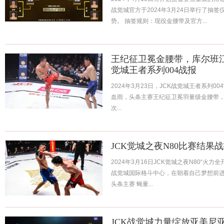
战觉城官方于2024年3月24日举行了抽
势。 抽签规则：现役金腰带及官方...
王纪征卫冕金腰带，库尔班江登
觉城王者系列004战报
2024年3月23日，JCK战觉城王者系列0
血雨，头条主赛王纪征卫冕羽量级金腰带，
次...
JCK觉城之夜N80比赛结果
2024年3月16日JCK觉城之夜N80“火
战觉城国际格斗中心，在朝着自己梦想前
头条主赛 蝇量...
JCK战觉城力量绽放亚美尼