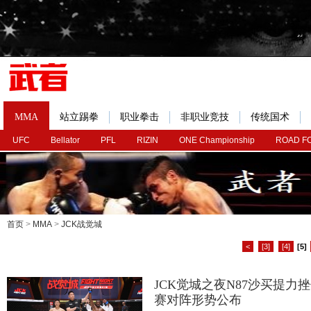
MMA
站立踢拳
职业拳击
非职业竞技
传统国术
UFC
Bellator
PFL
RIZIN
ONE Championship
ROAD F
首页
>
MMA
>
JCK战觉城
<
[3]
[4]
[5]
JCK觉城之夜N87沙买提
赛对阵形势公布