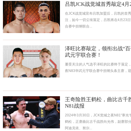
吕凯JCK战觉城首秀敲定4月
在JCK战觉城宣布吕凯加盟后，吕凯的首
注，如今一切尘埃落定，吕凯将在4月23日“
合赛中担纲联合...
泽旺比赛敲定，领衔出战“百侨
武元宇联合赛！
屡受关注的人气选手泽旺的比赛终于落定，他
夜N83华武元宇联合赛中担纲头条主赛，迎战
王奇险胜王鹤松，曲比古千胜向
N81战报
2024年3月30日，JCK觉城之夜N81“
鹤松，正赛曲比古千战胜向光伟，副赛部
阿迪克依、努尔...