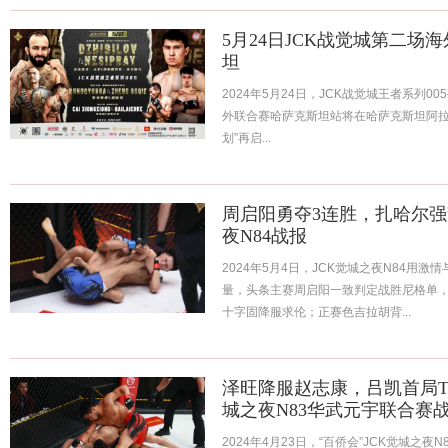
5月24日JCK战觉城第二场
坦
2024年5月24日，JCK战觉城王者系列005—
外联合赛哈萨克斯坦站将在哈萨克斯坦阿拉
划”再启...
周启阳勇夺3连胜，扎哈尔强势
夜N84战报
2024年5月4日，JCK觉城之夜N84用
量，头条主赛周启阳一致判定战胜尼格单，联
十字固降服求伦；正赛色吉拉胡背...
泽旺降服赵志康，吕凯首局TKO
城之夜N83华武元宇联合赛
2024年4月23日，“百侨会”JCK觉城之