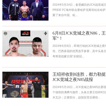
2024年5月24日，备受瞩目的JCK战觉城王
PRIDE FC海外联合赛哈萨克斯坦站在
聚了来自中国、哈...
6月8日JCK觉城之夜N86
军”！
2024年6月8日，即将打响的JCK觉城之
坦、巴西多国的优秀选手参赛，其中头条主
奇将迎战蒙古国“全能冠...
王绍祥收割8连胜，都力勒挺
JCK觉城之夜N85战报
2024年5月18日，JCK觉城之夜N85
个场馆的沸腾与激昂，头条主赛王绍祥KO
木五沙；正赛部分，赵国安背后裸绞...