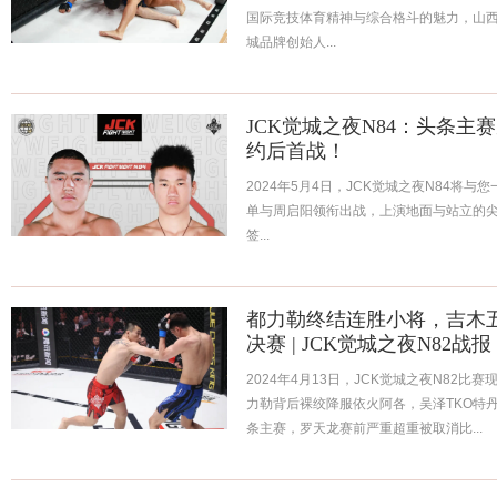
国际竞技体育精神与综合格斗的魅力，山西
城品牌创始人...
JCK觉城之夜N84：头条主
约后首战！
2024年5月4日，JCK觉城之夜N84将与
单与周启阳领衔出战，上演地面与站立的尖
签...
都力勒终结连胜小将，吉木
决赛 | JCK觉城之夜N82战报
2024年4月13日，JCK觉城之夜N82
力勒背后裸绞降服依火阿各，吴泽TKO特
条主赛，罗天龙赛前严重超重被取消比...