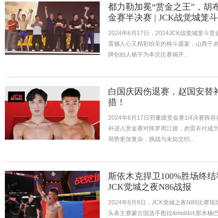
都力勒加冕“赏金之王”，胡
金赛半决赛 | JCK战觉城
2024年6月17日，2024JCK战觉城
震撼人心又精彩纷呈的格斗盛宴，山西千岁
牌创始人杨宇为本次比赛揭开...
白国庆因伤退赛，赵国安替
措！
2024年6月17日羽量级赏金赛1/4决赛
补进入赏金赛对阵罗周江措，勿雷衣付成
局势更加复杂，挑战与未知交织...
斯依木克捍卫100%胜场终结
JCK觉城之夜N86战报
2024年6月8日，JCK觉城之夜N86比
头条主赛蒙古国选手图拉&middot;那