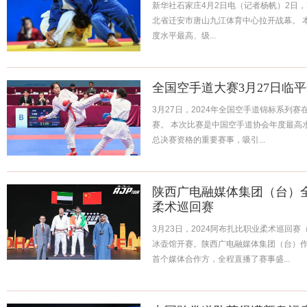
新华社石家庄4月2日电（记者杨帆）2日，2
北省迁安市唐山九江体育中心拉开战幕。 
度水平最高、级...
全国空手道大赛3月27日临
3月27日，2024年全国空手道锦标系列
赛。 本次比赛是中国空手道协会年度最高
总决赛资格的重要赛事，吸引...
陕西广电融媒体集团（台）
柔术巡回赛
3月23日，2024阿布扎比职业柔术巡回赛
冰壶馆开赛。陕西广电融媒体集团（台）
首个媒体合作方，全程直播了赛事盛...