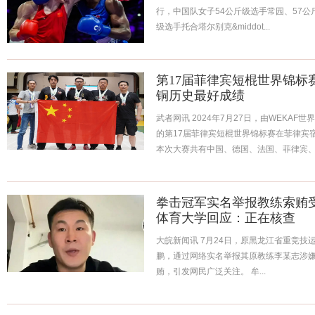
行，中国队女子54公斤级选手常园、57公
级选手托合塔尔别克&middot...
第17届菲律宾短棍世界锦标
铜历史最好成绩
武者网讯 2024年7月27日，由WEKA
的第17届菲律宾短棍世界锦标赛在菲律宾
本次大赛共有中国、德国、法国、菲律宾、.
拳击冠军实名举报教练索贿
体育大学回应：正在核查
大皖新闻讯 7月24日，原黑龙江省重竞
鹏，通过网络实名举报其原教练李某志涉
贿，引发网民广泛关注。 牟...