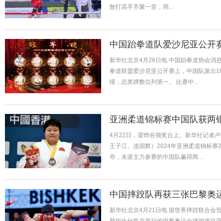
散打高手齐聚一堂，用...
中国跆拳道队爱沙尼亚公开
新华社北京4月26日电 中国跆拳道协会消息
拳道联盟爱沙尼亚公开赛上，中国队派出18
绩，总奖牌数位列第一。 比赛中...
亚洲柔道锦标赛中国队获两
4月22日，梁烨在领奖台上。新华社记者卢
王子江、连国辉）2024年亚洲柔道锦标赛
夺，未派主力参赛的中国队赢得两...
中国摔跤队再获三张巴黎奥
新华社北京4月21日电 据世界摔跤联合会