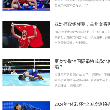
斯坦比什凯克举行的巴黎奥运会摔跤项目
自由式摔跤53公斤级、57...
亚洲摔跤锦标赛，兰州女将蒋
2024年亚洲摔跤锦标赛4月9日-15日在
束的女子自由式摔跤72公斤级角逐中，身
一路高歌猛进，为中国队...
夏奥协取消国际拳协成员地
唱？
澎湃新闻记者 蒲垚磊 实习生 周正乾 4
际单项体育联合会协会第48届全体大会上
成员身份。 而在此前，...
2024年“体彩杯”全国柔道