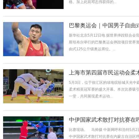
格。加上此前邓志伟获得的...
巴黎奥运会｜中国男子自由
新华社北京5月12日电 据世界摔跤联合会
斯坦布尔举行的巴黎奥运会摔跤项目世界
由式125公斤级奥运席位。...
上海市第四届市民运动会柔
5月3日，位于徐汇区的绿地缤纷城天光中庭
柔术精英冠军赛的盛大开幕。本次比赛吸引
一堂，共同展现柔术运动...
中伊国家武术散打对抗赛在
比赛现场。 马帅摄 中新网呼和浩特5月2日电
中伊国家武术散打对抗赛在内蒙古自治区