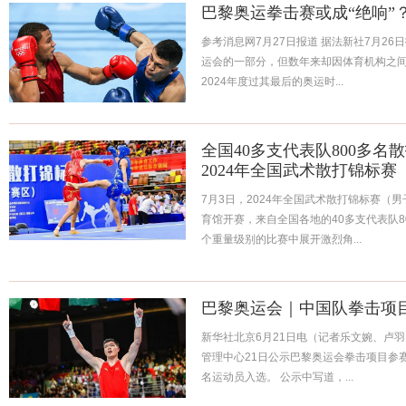
巴黎奥运拳击赛或成“绝响”
参考消息网7月27日报道 据法新社7月2
运会的一部分，但数年来却因体育机构之
2024年度过其最后的奥运时...
全国40多支代表队800多
2024年全国武术散打锦标赛
7月3日，2024年全国武术散打锦标赛（
育馆开赛，来自全国各地的40多支代表队
个重量级别的比赛中展开激烈角...
巴黎奥运会｜中国队拳击项
新华社北京6月21日电（记者乐文婉、卢
管理中心21日公示巴黎奥运会拳击项目参
名运动员入选。 公示中写道，...