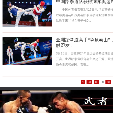
中国跆拳道队获得满额奥运
中国体育报泰安3月17日电 记者苏畅报
巴黎奥运会和残奥会跆拳道项目亚洲区资格
队选手宋兆祥在男子+80...
亚洲跆拳道高手“争顶泰山”
触即发！
3月15日，巴黎2024年奥运会跆拳道项
开赛。世界跆拳道联合会主席赵正源、亚
协会主席管健民、泰安...
<
[2]
[3]
[4]
[5]