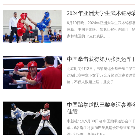
2024年亚洲大学生武术锦
6月19日晚，2024年亚洲大学生武术锦
体联、中国学体联、黑龙江省相关部门、哈
家和地区的12支代表队、...
中国拳击获得第八张奥运“门
北京时间6月2日，巴黎奥运会拳击项目第
该站比赛中拿下女子57公斤级奥运参赛席
格，不仅人数超上届，且女子...
中国跆拳道队巴黎奥运参赛
佳绩
中新社北京5月30日电 中国跆拳道协会3
单，6名选手将参加巴黎奥运会跆拳道项目
设8个级别，各级别16人...