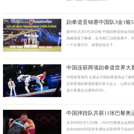
跆拳道亚锦赛中国队3金1银
新华社北京5月18日电 中国跆拳道协会消息
南岘港落下帷幕，在为期三日的角逐中，中
一个比赛日中，徐蕾折桂女子...
中国连获两项跆拳道世界大
中国体育报讯 记者从中国跆拳道协会了解
议和亚洲跆拳道联盟代表大会上，山西太原
道大奖赛总决赛和2025...
中国摔跤队共获11张巴黎奥
北京时间5月12日晚，2024巴黎奥运会
拉&middot;阿吾萨衣满先后获得男子自