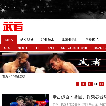
MMA
站立踢拳
职业拳击
非职业竞技
传统国术
UFC
Bellator
PFL
RIZIN
ONE Championship
ROAD F
首页
>
非职业竞技
<
[2]
[3]
[4]
[5]
拳击综合：常园、许紫春晋
新华社巴黎7月30日电（记者乐文婉、张