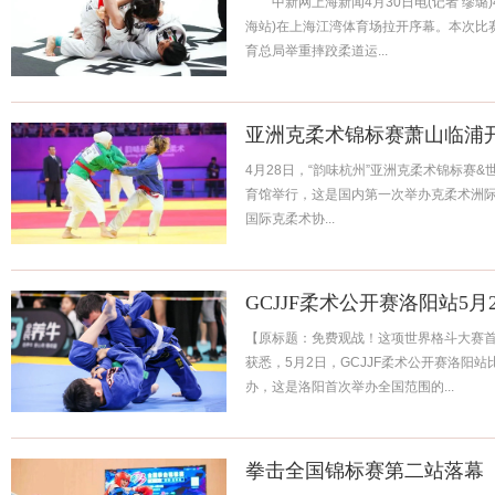
中新网上海新闻4月30日电(记者 缪璐)4
海站)在上海江湾体育场拉开序幕。本次比
育总局举重摔跤柔道运...
亚洲克柔术锦标赛萧山临浦
4月28日，“韵味杭州”亚洲克柔术锦标赛&
育馆举行，这是国内第一次举办克柔术洲际
国际克柔术协...
GCJJF柔术公开赛洛阳站5月
【原标题：免费观战！这项世界格斗大赛
获悉，5月2日，GCJJF柔术公开赛洛阳
办，这是洛阳首次举办全国范围的...
拳击全国锦标赛第二站落幕