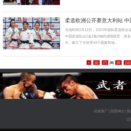
柔道欧洲公开赛意大利站 中
当地时间3月12日，2023年国际柔道联
中国柔道队以2金1银2铜的成绩收官，排
天，吸引了全世界34个国家和地...
<
[6]
[7]
[8]
[9]
[10]
武者推广
|
招贤纳士
|
隐
辽I