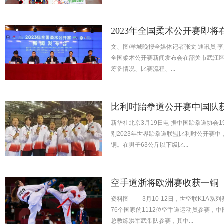
2023年全国柔术公开赛即
文、图/羊城晚报全媒体记者张文 通讯员 李
全国柔术公开赛新闻发布会在韶关市武江
筹备情况、比赛流程、...
比利时跆拳道公开赛中国队
新华社北京3月19日电 据中国跆拳道协会1
别2023年世界跆拳道联盟比利时公开赛中
铜。在男子63公斤以下级比...
空手道浙将欧洲赛收获一铜
资料图 3月10-12日，世空联K1A系
76个国家的1112位空手道运动员参赛，
总教练洪军武带队参赛，其中...