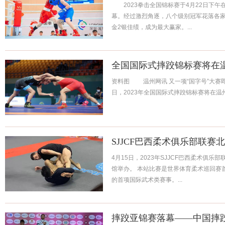
2023拳击全国锦标赛于4月22日下午
幕。经过激烈角逐，八个级别冠军花落各家
金2银佳绩，成为最大赢家。...
全国国际式摔跤锦标赛将在
资料图 温州网讯 又一项“国字号”大赛即
日，2023年全国国际式摔跤锦标赛将在温
SJJCF巴西柔术俱乐部联
4月15日，2023年SJJCF巴西柔术俱
馆举办。 本站比赛是世界体育柔术巡回赛
的首项国际武术类赛事。...
摔跤亚锦赛落幕——中国摔跤