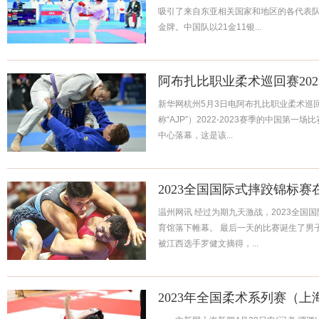
吸引了来自东亚相关国家和地区的各代表队
金牌。中国队以21金11银...
阿布扎比职业柔术巡回赛20
新华网杭州5月3日电阿布扎比职业柔术巡回赛（Abu
称“AJP”）2022-2023赛季的中国第
中心落幕，这是该...
2023全国国际式摔跤锦标赛
温州网讯 经过为期九天激战，2023全国
育馆落下帷幕。 最后一天的比赛诞生了男
被江西选手罗健文摘得，...
2023年全国柔术系列赛（