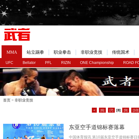
MMA
站立踢拳
职业拳击
非职业竞技
传统国术
UFC
Bellator
PFL
RIZIN
ONE Championship
ROAD F
首页
>
非职业竞技
<
[6]
[7]
[8]
[9]
[10]
东亚空手道锦标赛落幕
中国体育报讯 第10届东亚空手道锦标赛