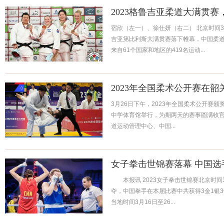
2023格鲁吉亚柔道大满贯赛
宿欣（左一）、徐仕妍（右二） 北京时间3
吉亚第比利斯大满贯赛落下帷幕，中国柔道
来自61个国家和地区的419名运动...
2023年全国柔术公开赛在
3月26日下午，2023年全国柔术公开赛
中学体育馆举行，为期两天的赛事圆满收官
道运动管理中心、中国...
女子拳击世锦赛落幕 中国选
本报讯 2023女子拳击世锦赛北京时间
夺，中国拳手在本届比赛中共获得3金1
当地时间3月16日至26...