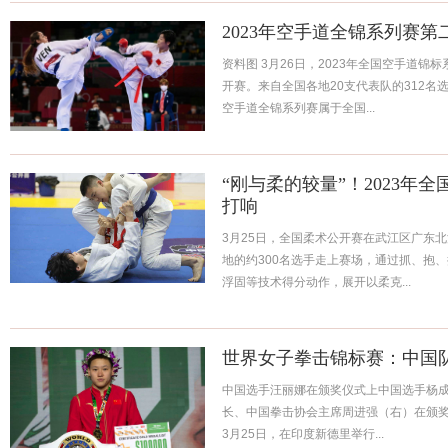
2023年空手道全锦系列赛第
资料图 3月26日，2023年全国空手道
开赛。来自全国各地20支代表队的312
空手道全锦系列赛属于全国...
“刚与柔的较量”！2023年
打响
3月25日，全国柔术公开赛在武江区广东
地的约300名选手走上赛场，通过抓、抱
浮固等技术得分动作，展开以柔克...
世界女子拳击锦标赛：中国
中国选手汪丽娜在颁奖仪式上中国选手杨成
长、中国拳击协会主席周进强（右）在颁奖
3月25日，在印度新德里举行...