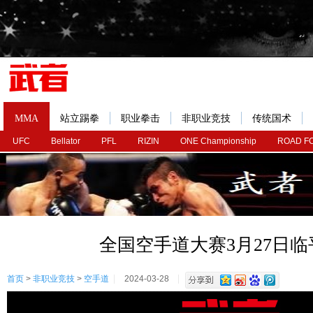
MMA
站立踢拳
职业拳击
非职业竞技
传统国术
UFC
Bellator
PFL
RIZIN
ONE Championship
ROAD F
全国空手道大赛3月27日临
首页
>
非职业竞技
>
空手道
2024-03-28