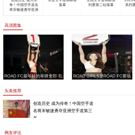
创造历史 成为传
东亚空手道锦标赛
全国空手道锦标系
202
奇！中国空手道名
落幕
列赛第二站落幕
系列
将宋敏捷勇夺亚洲
空
高清图集
ROAD FC最年轻的举牌女郎 孔
ROAD GIRLS是ROAD FC赛场
敏书美腿性感眼神清纯
上的一道靓丽的风景
头条推荐
创造历史 成为传奇！中国空手道
名将宋敏捷勇夺亚洲空手道第三
名。
网友评论