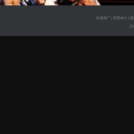
武者推广
|
招贤纳士
|
隐
辽I