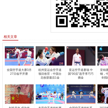
相关文章
全国空手道大赛3月
杭州亚运会空手道
亚运空手道赛场 中
亚锦
27日临平开赛
项目收官：中国台
国“00后”选手李巧巧
铜，
北收获最后1金
摘金
剑指