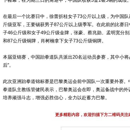
下帷幕，在为期三日的角逐中，中国队收获3金1银5铜的成绩
在最后一个比赛日中，徐蕾折桂女子73公斤以上级，为中国队
斤级亚军，王要锡获男子87公斤以上级季军。在此前的比赛
子46公斤级和女子49公斤级金牌，张豪、蔡兆勋、孟明宽分别
和87公斤级铜牌，肖树楠拿下女子73公斤级铜牌。
本届亚锦赛，中国跆拳道队共派出20名运动员参赛，其中小将占
后”。
此次亚洲跆拳道锦标赛是巴黎奥运会前中国队一次重要外赛。
拳道队主教练管健民表示，巴黎奥运会在即，奥运备战中的外
培养顽强斗志，增强必胜信心，全力以赴蓄力巴黎。
更多精彩内容，欢迎扫描下方二维码关注