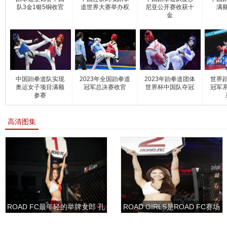
队3金1银5铜收官
道世界大赛举办权
尼亚公开赛收获十
满
金
中国跆拳道队实现
2023年全国跆拳道
2023年跆拳道团体
世界
奥运女子项目满额
冠军总决赛收官
世界杯中国队夺冠
冠军
参赛
高清图集
ROAD FC最年轻的举牌女郎 孔
ROAD GIRLS是ROAD FC赛场
敏书美腿性感眼神清纯
上的一道靓丽的风景