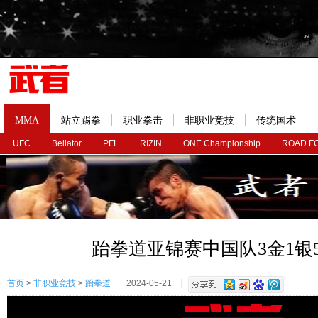
MMA
站立踢拳
职业拳击
非职业竞技
传统国术
UFC
Bellator
PFL
RIZIN
ONE Championship
ROAD F
跆拳道亚锦赛中国队3金1银
首页
>
非职业竞技
>
跆拳道
2024-05-21