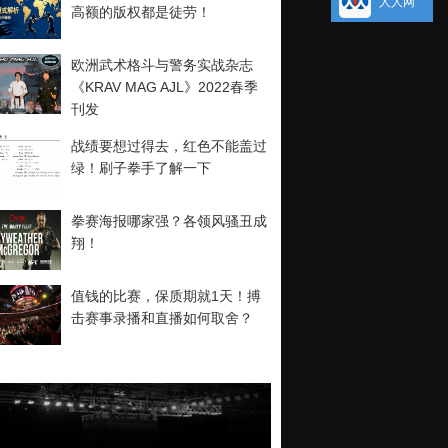
人人网
高额的版权都是徒劳！
欧洲武术格斗与警务实战杂志
《KRAV MAG AJL》2022春季
刊发
战绩要想过得去，红色不能盖过
绿！刷子拳手了解一下
拳赛海报哪家强？各领风骚丑成
翔！
值钱的比赛，保质期就1天！搏
击赛事录播和直播如何取舍？