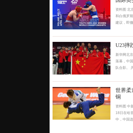
国际奥
资料图 北
和白俄罗
建议，即撤
U23
新华网北京
落幕，中国
队合影。 共
世界柔
铜
资料图 中
18日在哈
中，中国选