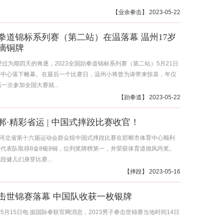
【
业余拳击
】 2023-05-22
拳道锦标系列赛（第二站）在温落幕 温州17岁
摘铜牌
经过为期四天的角逐，2023全国跆拳道锦标系列赛（第二站）5月21日
体中心落下帷幕。在最后一个比赛日，温州小将曾为涛带来惊喜，年仅
第一次参加全国大赛就...
【
跆拳道
】 2023-05-22
郸·精彩省运 | 中国式摔跤比赛收官！
，河北省第十六届运动会群众组中国式摔跤比赛在邯郸市体育中心顺利
代表队取得8金8银8铜，位列奖牌榜第一，并荣获体育道德风尚奖。
跤健儿们身穿比赛...
【
摔跤
】 2023-05-16
击世锦赛落幕 中国队收获一枚银牌
5月15日电 据国际拳联官网消息，2023男子拳击世锦赛当地时间14日