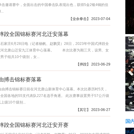
拳击邀请赛中，全面出击的中国拳击队表现出色，获得5金2银4铜的佳
..
【
业余拳击
】 2023-07-04
摔跤全国锦标赛河北迁安落幕
庄6月28日电（记者杨帆、赵鹏昊）28日，2023年中国式摔跤全
在河北唐山迁安九江体育中心落幕。 本次比赛为期三天，设男、女
男子组共10个级别，女...
【
摔跤
】 2023-06-29
由搏击锦标赛落幕
国自由搏击锦标赛日前在河北唐山新体育中心落幕。本次比赛历时5天，
全国各地的55支代表队227名选手角逐。 此次赛事设置男子57公斤级
上级10个级别...
【
其它
】 2023-06-27
国
摔跤全国锦标赛河北迁安开赛