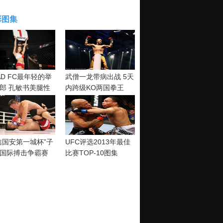
彩图集
AD FC最年轻的举
武僧一龙带病出战 5天
郎 孔敏书美腿性
内跨级KO两国拳王
神清纯
信国安第一城杯”子
UFC评选2013年最佳
国际搏击争霸赛
比赛TOP-10图集