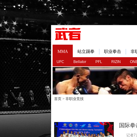
MMA
站立踢拳
职业拳击
非
UFC
Bellator
PFL
RIZIN
ONE
首页
>
非职业竞技
国际拳
记者7月