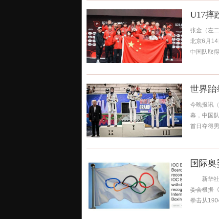
U17
张金（左二
北京6月1
中国队取得2
世界跆
今晚报讯（
幕，中国队
首日夺得男子
国际奥
新华社北
委会根据
拳击从190