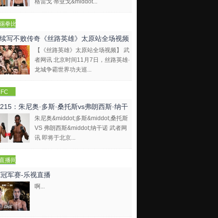
格雷戈 蒂亚戈&middot...
踢拳比
视频
续写不败传奇《丝路英雄》太原站全场视频
【《丝路英雄》太原站全场视频】 武
者网讯 北京时间11月7日，丝路英雄·
龙城争霸世界功夫巡...
FC
C215：朱尼奥·多斯·桑托斯vs弗朗西斯·纳干
朱尼奥&middot;多斯&middot;桑托斯
VS 弗朗西斯&middot;纳干诺 武者网
讯 即将于北京...
直播间
E冠军赛-乐视直播
啊...