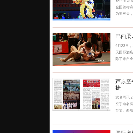
资料图 新
全国锦标赛
为期三天，
巴西柔
6月23日
天国际酒店
除了来自全国
芦原空
捷
武者网讯 2
空手道名将
英文、西班