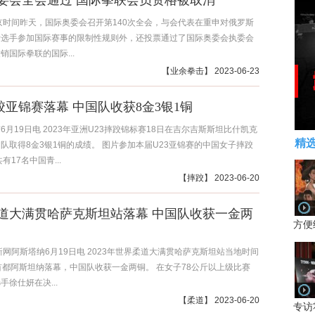
委会全会通过 国际拳联会员资格被取消
京时间昨天，国际奥委会召开第140次全会，与会代表在重申对俄罗斯
斯选手参加国际赛事的限制性规则外，还投票通过了国际奥委会执委会
销国际拳联的国际...
【
业余拳击
】 2023-06-23
摔跤亚锦赛落幕 中国队收获8金3银1铜
6月19日电 2023年亚洲U23摔跤锦标赛18日在吉尔吉斯斯坦比什凯克
精
队取得8金3银1铜的成绩。 图片参加本届U23亚锦赛的中国女子摔跤
有17名中国青...
【
摔跤
】 2023-06-20
道大满贯哈萨克斯坦站落幕 中国队收获一金两
方便
新网阿斯塔纳6月19日电 2023年世界柔道大满贯哈萨克斯坦站当地时间
首都阿斯坦纳落幕，中国队收获一金两铜。 在女子78公斤以上级比赛
手徐仕妍在决...
【
柔道
】 2023-06-20
专访