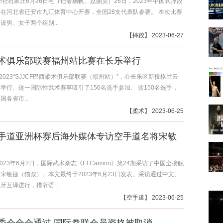
华社石家庄6月26日电（记者杨帆、赵鹏昊）26日，2023年中国式摔跤
在河北省迁安市九江体育中心开赛，全国28支代表队参赛。 本次比赛
设男、女子两个组别...
【
摔跤
】 2023-06-27
术俱乐部联赛福州站比赛在长乐举行
，2023“SJJCF巴西柔术俱乐部联赛（福州站）”，在长乐区新投格兰云
举行。这一国际性武术赛事吸引了150名选手参加。 这150名选手，
各省市...
【
柔术
】 2023-06-25
手道亚洲杯赛后海外媒体专访空手道名将宋敏
023年6月2日，国际武术杂志《El Camino》第24期采访了中国全接触
宋敏捷（猫叔）。本文最终于2023年6月23日发表。采访通过中文、
牙互译进行，措辞语...
【
空手道
】 2023-06-25