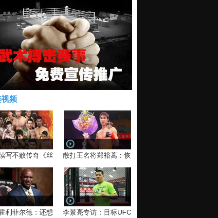
选视频
续写不败传奇《丝路英雄》太原站全场视频
散打王名将郑裕蒿：恢复训练 有望回归擂台
霍利菲尔德：还想再和泰森干一架！
李景亮专访：目标UFC金腰带 不做打酱油