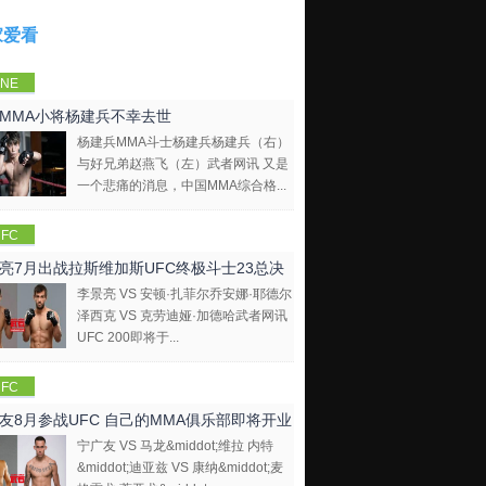
家爱看
NE
mpions
MMA小将杨建兵不幸去世
hip
杨建兵MMA斗士杨建兵杨建兵（右）
与好兄弟赵燕飞（左）武者网讯 又是
一个悲痛的消息，中国MMA综合格...
FC
亮7月出战拉斯维加斯UFC终极斗士23总决
李景亮 VS 安顿·扎菲尔乔安娜·耶德尔
泽西克 VS 克劳迪娅·加德哈武者网讯
UFC 200即将于...
FC
友8月参战UFC 自己的MMA俱乐部即将开业
宁广友 VS 马龙&middot;维拉 内特
&middot;迪亚兹 VS 康纳&middot;麦