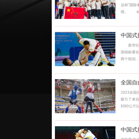
达杯”国际
绩。 &l.
中国式
新华社石家
国锦标赛
两个组别，
全国自
2023全
吸引了来自
到90公斤以
中国式