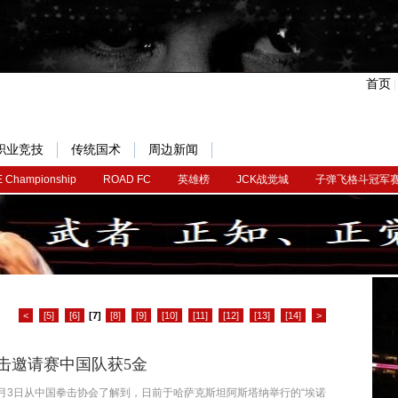
首页
职业竞技
传统国术
周边新闻
 Championship
ROAD FC
英雄榜
JCK战觉城
子弹飞格斗冠军
<
[5]
[6]
[7]
[8]
[9]
[10]
[11]
[12]
[13]
[14]
>
击邀请赛中国队获5金
3日从中国拳击协会了解到，日前于哈萨克斯坦阿斯塔纳举行的“埃诺