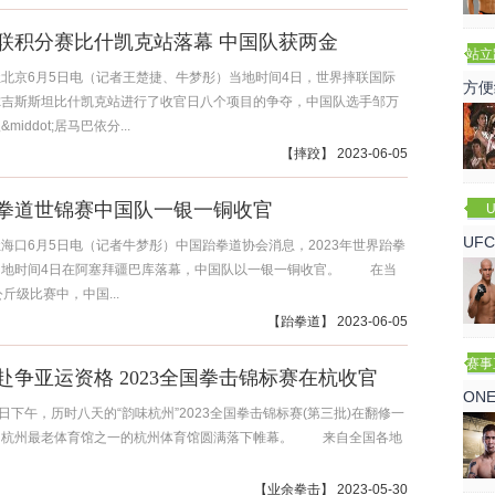
联积分赛比什凯克站落幕 中国队获两金
站立
赛
京6月5日电（记者王楚捷、牛梦彤）当地时间4日，世界摔联国际
方便
尔吉斯斯坦比什凯克站进行了收官日八个项目的争夺，中国队选手邹万
iddot;居马巴依分...
【
摔跤
】 2023-06-05
拳道世锦赛中国队一银一铜收官
U
UF
海口6月5日电（记者牛梦彤）中国跆拳道协会消息，2023年世界跆拳
当地时间4日在阿塞拜疆巴库落幕，中国队以一银一铜收官。 在当
诺
斤级比赛中，中国...
【
跆拳道
】 2023-06-05
赛事
赴争亚运资格 2023全国拳击锦标赛在杭收官
ON
下午，历时八天的“韵味杭州”2023全国拳击锦标赛(第三批)在翻修一
为杭州最老体育馆之一的杭州体育馆圆满落下帷幕。 来自全国各地
【
业余拳击
】 2023-05-30