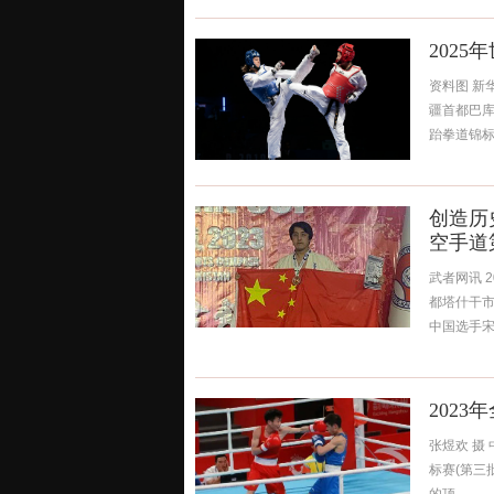
202
资料图 新
疆首都巴库
跆拳道锦标赛
创造历
空手道
武者网讯 
都塔什干市
中国选手宋敏
202
张煜欢 摄 
标赛(第三