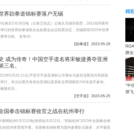
精
5年世界跆拳道锦标赛落户无锡
华社南京5月28日电（记者王恒志）记者从无锡市获悉，28日在阿塞拜
举行的世界跆拳道联合会执委会会议投票决定，无锡获得2025年世界
举办权。 竞争20...
【
跆拳道
】 2023-05-28
RO
牌女
史 成为传奇！中国空手道名将宋敏捷勇夺亚洲
感眼
第三名。
2023年5月20-21日,芦原空手道亚洲杯公开赛在乌兹别克斯坦共和国首
举行。本次比赛共有来自亚洲以及亚欧交界国家的740名选手参加。
“中
捷在没...
弹飞
【
空手道
】 2023-05-25
3年全国拳击锦标赛收官之战在杭州举行
中新网杭州5月22日电(张煜欢)5月22日，“韵味杭州”2023年全国拳击锦
批)在杭州体育馆开幕。全国拳击锦标赛为国内参赛队伍最多、水平最高