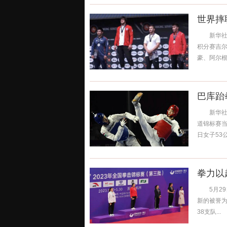
世界摔
新华社北
积分赛吉
豪、阿尔根&m
巴库跆
​ 新华社
道锦标赛
日女子53公
拳力以
5月29日
新的被誉
38支队...