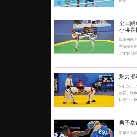
的顶...
全国跆
小将喜
温州网讯 
在瓯海奥
17岁的他
魅力邯
5月15日
收官。我市
比赛中，摔
男子拳
新华社北京