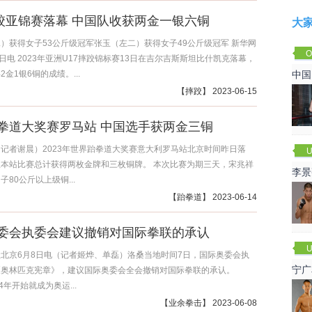
摔跤亚锦赛落幕 中国队收获两金一银六铜
大
）获得女子53公斤级冠军张玉（左二）获得女子49公斤级冠军 新华网
O
4日电 2023年亚洲U17摔跤锦标赛13日在吉尔吉斯斯坦比什凯克落幕，
Cha
金1银6铜的成绩。...
中国
【
摔跤
】 2023-06-15
拳道大奖赛罗马站 中国选手获两金三铜
记者谢晨）2023年世界跆拳道大奖赛意大利罗马站北京时间昨日落
U
本站比赛总计获得两枚金牌和三枚铜牌。 本次比赛为期三天，宋兆祥
李景
80公斤以上级铜...
赛
【
跆拳道
】 2023-06-14
委会执委会建议撤销对国际拳联的承认
U
京6月8日电（记者姬烨、单磊）洛桑当地时间7日，国际奥委会执
宁广
《奥林匹克宪章》，建议国际奥委会全会撤销对国际拳联的承认。
4年开始就成为奥运...
【
业余拳击
】 2023-06-08