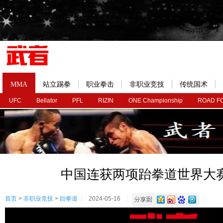
MMA
站立踢拳
职业拳击
非职业竞技
传统国术
UFC
Bellator
PFL
RIZIN
ONE Championship
ROAD F
中国连获两项跆拳道世界大
首页
>
非职业竞技
>
跆拳道
2024-05-16