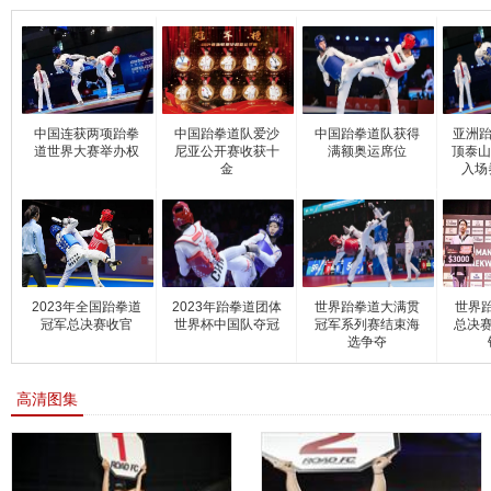
中国连获两项跆拳
中国跆拳道队爱沙
中国跆拳道队获得
亚洲跆
道世界大赛举办权
尼亚公开赛收获十
满额奥运席位
顶泰山
金
入场
2023年全国跆拳道
2023年跆拳道团体
世界跆拳道大满贯
世界
冠军总决赛收官
世界杯中国队夺冠
冠军系列赛结束海
总决赛
选争夺
高清图集