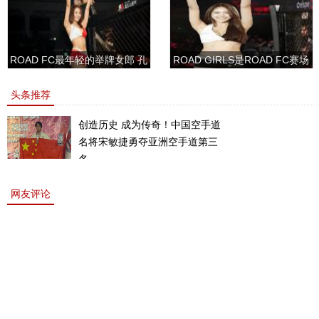
ROAD FC最年轻的举牌女郎 孔
ROAD GIRLS是ROAD FC赛场
敏书美腿性感眼神清纯
上的一道靓丽的风景
头条推荐
创造历史 成为传奇！中国空手道
名将宋敏捷勇夺亚洲空手道第三
名。
网友评论