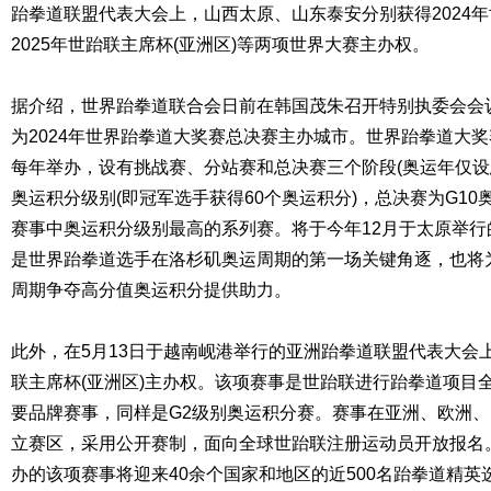
跆拳道联盟代表大会上，山西太原、山东泰安分别获得2024
2025年世跆联主席杯(亚洲区)等两项世界大赛主办权。
据介绍，世界跆拳道联合会日前在韩国茂朱召开特别执委会会
为2024年世界跆拳道大奖赛总决赛主办城市。世界跆拳道大奖
每年举办，设有挑战赛、分站赛和总决赛三个阶段(奥运年仅设
奥运积分级别(即冠军选手获得60个奥运积分)，总决赛为G1
赛事中奥运积分级别最高的系列赛。将于今年12月于太原举行的
是世界跆拳道选手在洛杉矶奥运周期的第一场关键角逐，也将
周期争夺高分值奥运积分提供助力。
此外，在5月13日于越南岘港举行的亚洲跆拳道联盟代表大会上
联主席杯(亚洲区)主办权。该项赛事是世跆联进行跆拳道项目
要品牌赛事，同样是G2级别奥运积分赛。赛事在亚洲、欧洲
立赛区，采用公开赛制，面向全球世跆联注册运动员开放报名。
办的该项赛事将迎来40余个国家和地区的近500名跆拳道精