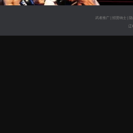
武者推广
|
招贤纳士
|
隐
辽I