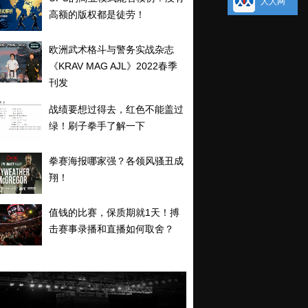
人人网
高额的版权都是徒劳！
欧洲武术格斗与警务实战杂志
《KRAV MAG AJL》2022春季
刊发
战绩要想过得去，红色不能盖过
绿！刷子拳手了解一下
拳赛海报哪家强？各领风骚丑成
翔！
值钱的比赛，保质期就1天！搏
击赛事录播和直播如何取舍？