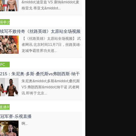
&middot;迪亚兹 VS 康纳&middot;麦
格雷戈 蒂亚戈&middot...
踢拳比
视频
续写不败传奇《丝路英雄》太原站全场视频
【《丝路英雄》太原站全场视频】 武
者网讯 北京时间11月7日，丝路英雄·
龙城争霸世界功夫巡...
FC
C215：朱尼奥·多斯·桑托斯vs弗朗西斯·纳干
朱尼奥&middot;多斯&middot;桑托斯
VS 弗朗西斯&middot;纳干诺 武者网
讯 即将于北京...
直播间
E冠军赛-乐视直播
啊...