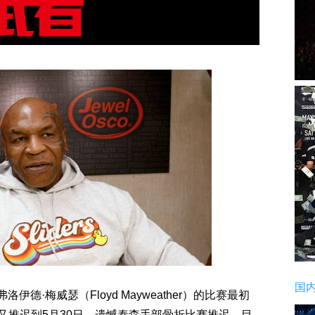
国
弗洛伊德·梅威瑟（Floyd Mayweather）的比赛最初
又推迟到5月30日，遗憾泰森手部骨折比赛推迟，目