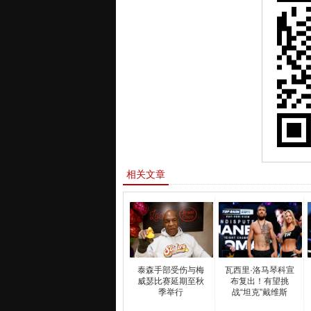
相关文章
泰森手部受伤与梅
瓦西里·洛马琴科宣
威瑟比赛延期至秋
布复出！有望挑
季举行
战“坦克”戴维斯