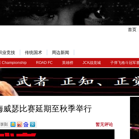
首页
职业竞技
传统国术
周边新闻
 Championship
ROAD FC
英雄榜
JCK战觉城
子弹飞格斗冠军
梅威瑟比赛延期至秋季举行
暂无评论