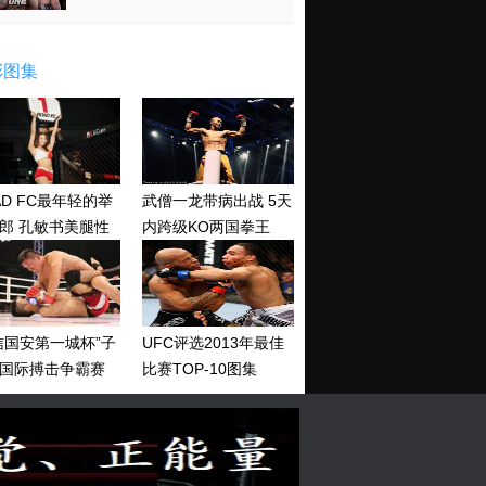
彩图集
AD FC最年轻的举
武僧一龙带病出战 5天
郎 孔敏书美腿性
内跨级KO两国拳王
神清纯
信国安第一城杯”子
UFC评选2013年最佳
国际搏击争霸赛
比赛TOP-10图集