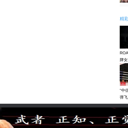
精
RO
牌女
感眼
“中
弹飞