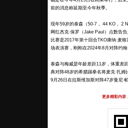
前的消息称延期至今年秋季。
现年59岁的泰森（50-7， 44 KO，
网红杰克·保罗（Jake Paul）点数告
比赛是2017年第十回合TKO康纳·麦格雷戈
场表演赛，刚刚在2024年8月对阵约翰·高蒂三
泰森与梅威瑟年龄差距11岁，体重差距约
典对阵48岁的希腊踢拳名将麦克·扎姆比迪
9月26日在拉斯维加斯对阵47岁曼尼·帕奎
更多精彩内容