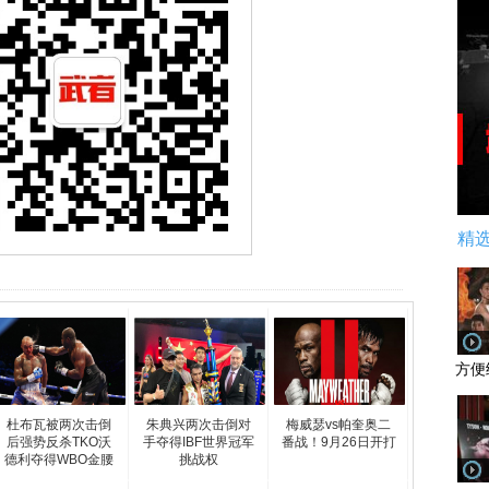
精
方便
杜布瓦被两次击倒
朱典兴两次击倒对
梅威瑟vs帕奎奥二
后强势反杀TKO沃
手夺得IBF世界冠军
番战！9月26日开打
德利夺得WBO金腰
挑战权
带