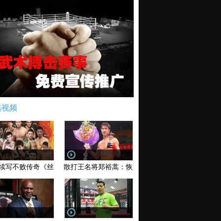
选视频
续写不败传奇《丝路英雄》太原站全场视频
散打王名将郑裕蒿：恢复训练 有望回归擂台