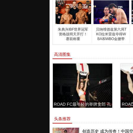
朱典兴IBF世界冠军
贝纳维德兹第六局T
资格战明天开打！
KO拉米雷兹夺得W
赛前称重
BA和WBO金腰带
高清图集
ROAD FC最年轻的举牌女郎 孔
ROAD
敏书美腿性感眼神清纯
头条推荐
创造历史 成为传奇！中国