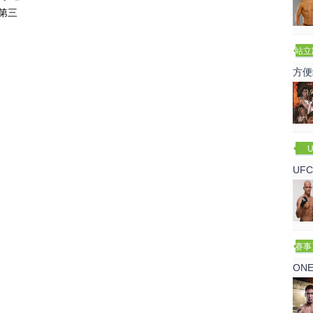
第三
站立
赛
方便
U
UF
诺
赛事
ON