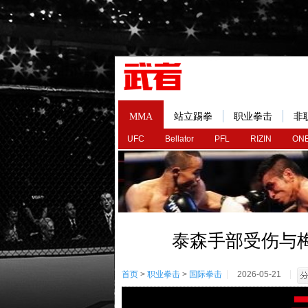
MMA
站立踢拳
职业拳击
非
UFC
Bellator
PFL
RIZIN
ONE
泰森手部受伤与
首页
>
职业拳击
>
国际拳击
2026-05-21