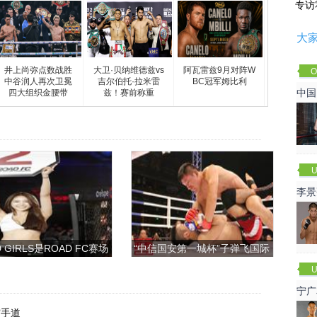
专访
大
井上尚弥点数战胜
大卫·贝纳维德兹vs
阿瓦雷兹9月对阵W
O
中谷润人再次卫冕
吉尔伯托·拉米雷
BC冠军姆比利
Cha
中国
四大组织金腰带
兹！赛前称重
U
李景
赛
 GIRLS是ROAD FC赛场
“中信国安第一城杯”子弹飞国际
上的一道靓丽的风景
搏击争霸赛
U
宁广
空手道