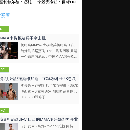
霍利菲尔德：还想再和泰森干一架！
李景亮专访：目标UFC金腰带 不做打酱油
家爱看
NE
mpions
MMA小将杨建兵不幸去世
hip
杨建兵MMA斗士杨建兵杨建兵（右）
与好兄弟赵燕飞（左）武者网讯 又是
一个悲痛的消息，中国MMA综合格...
FC
亮7月出战拉斯维加斯UFC终极斗士23总决
李景亮 VS 安顿·扎菲尔乔安娜·耶德尔
泽西克 VS 克劳迪娅·加德哈武者网讯
UFC 200即将于...
FC
友8月参战UFC 自己的MMA俱乐部即将开业
宁广友 VS 马龙&middot;维拉 内特