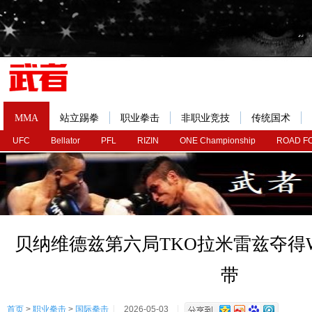
MMA
站立踢拳
职业拳击
非职业竞技
传统国术
UFC
Bellator
PFL
RIZIN
ONE Championship
ROAD F
贝纳维德兹第六局TKO拉米雷兹夺得
带
首页
>
职业拳击
>
国际拳击
2026-05-03