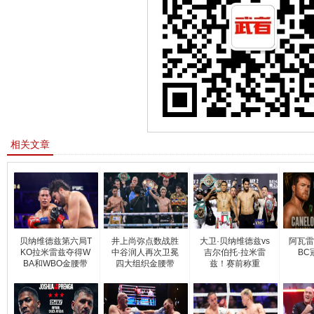
相关文章
贝纳维德兹第六局T
井上尚弥点数战胜
大卫·贝纳维德兹vs
阿瓦雷
KO拉米雷兹夺得W
中谷润人再次卫冕
吉尔伯托·拉米雷
BC
BA和WBO金腰带
四大组织金腰带
兹！赛前称重