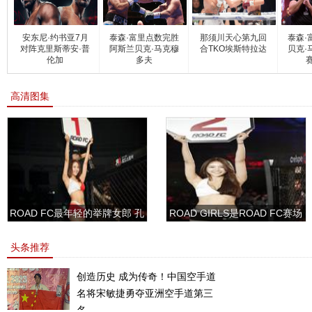
安东尼·约书亚7月
泰森·富里点数完胜
那须川天心第九回
泰森·
对阵克里斯蒂安·普
阿斯兰贝克·马克穆
合TKO埃斯特拉达
贝克·
伦加
多夫
高清图集
ROAD FC最年轻的举牌女郎 孔
ROAD GIRLS是ROAD FC赛场
敏书美腿性感眼神清纯
上的一道靓丽的风景
头条推荐
创造历史 成为传奇！中国空手道
名将宋敏捷勇夺亚洲空手道第三
名。