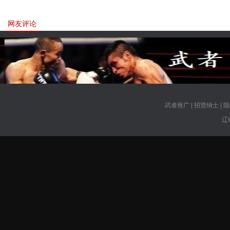
网友评论
武者推广
|
招贤纳士
|
隐
辽I