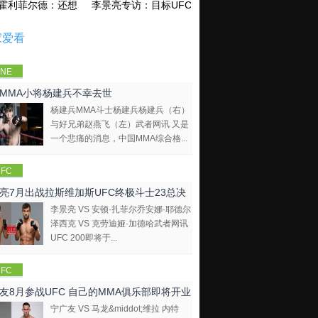
霍利菲尔德：还想再和泰森干一架！
李景亮专访：目标UFC金腰带 不做打酱油
家爱看
NE
mpions
MMA小将杨建兵不幸去世
hip
杨建兵MMA斗士杨建兵杨建兵（右）
与好兄弟赵燕飞（左）武者网讯 又是
一个悲痛的消息，中国MMA综合格...
FC
亮7月出战拉斯维加斯UFC终极斗士23总决
李景亮 VS 安顿·扎菲尔乔安娜·耶德尔
泽西克 VS 克劳迪娅·加德哈武者网讯
UFC 200即将于...
FC
友8月参战UFC 自己的MMA俱乐部即将开业
宁广友 VS 马龙&middot;维拉 内特