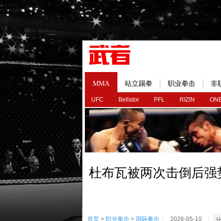
MMA
站立踢拳
职业拳击
非
UFC
Bellator
PFL
RIZIN
ONE
杜布瓦被两次击倒后强
首页
>
职业拳击
>
国际拳击
2026-05-10