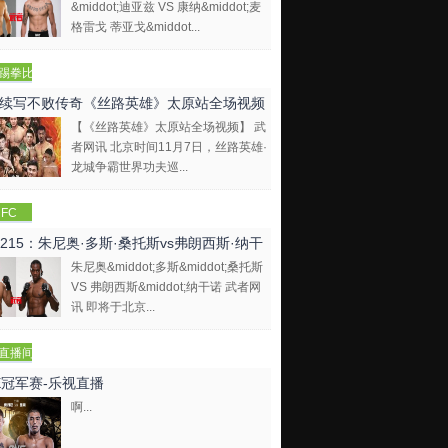
&middot;迪亚兹 VS 康纳&middot;麦
格雷戈 蒂亚戈&middot...
踢拳比
视频
续写不败传奇《丝路英雄》太原站全场视频
【《丝路英雄》太原站全场视频】 武
者网讯 北京时间11月7日，丝路英雄·
龙城争霸世界功夫巡...
FC
C215：朱尼奥·多斯·桑托斯vs弗朗西斯·纳干
朱尼奥&middot;多斯&middot;桑托斯
VS 弗朗西斯&middot;纳干诺 武者网
讯 即将于北京...
直播间
E冠军赛-乐视直播
啊...