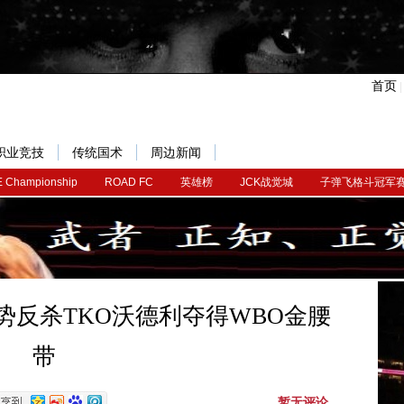
首页
职业竞技
传统国术
周边新闻
 Championship
ROAD FC
英雄榜
JCK战觉城
子弹飞格斗冠军
势反杀TKO沃德利夺得WBO金腰
带
暂无评论