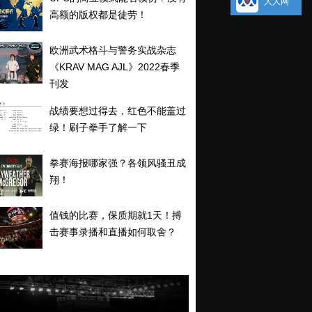
人人网
高额的版权都是徒劳！
欧洲武术格斗与警务实战杂志
《KRAV MAG AJL》2022春季
刊发
战绩要想过得去，红色不能盖过
绿！刷子拳手了解一下
拳赛海报哪家强？各领风骚丑成
翔！
值钱的比赛，保质期就1天！搏
击赛事录播和直播如何取舍？