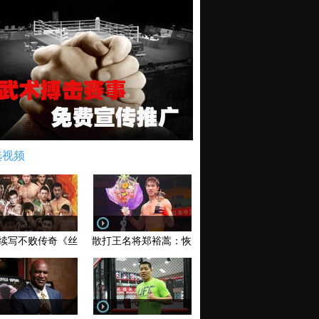
选视频
续写不败传奇《丝路英雄》太原站全场视频
散打王名将郑裕蒿：恢复训练 有望回归擂台