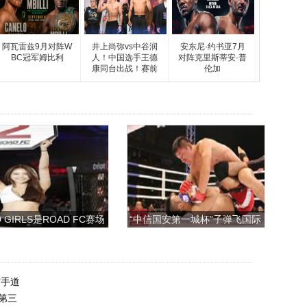
阿瓦雷兹9月对阵W
井上尚弥vs中谷润
安东尼·约书亚7月
BC冠军姆比利
人！中国选手王德
对阵克里斯蒂安·普
康同台出战！赛前
伦加
称重
 GIRLS是ROAD FC赛场
“中信国安第一城杯”子弹飞国际
上的一道靓丽的风景
搏击争霸赛
空手道
第三