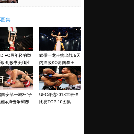
彩图集
AD FC最年轻的举
武僧一龙带病出战 5天
郎 孔敏书美腿性
内跨级KO两国拳王
神清纯
信国安第一城杯”子
UFC评选2013年最佳
国际搏击争霸赛
比赛TOP-10图集