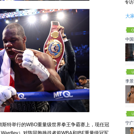
专访
大
O
Cha
中国
U
李景
赛
U
宁广
曼彻斯特举行的WBO重量级世界拳王争霸赛上，现任冠
 Wardley）对阵同胞挑战者前WBA和IBF重量级冠军