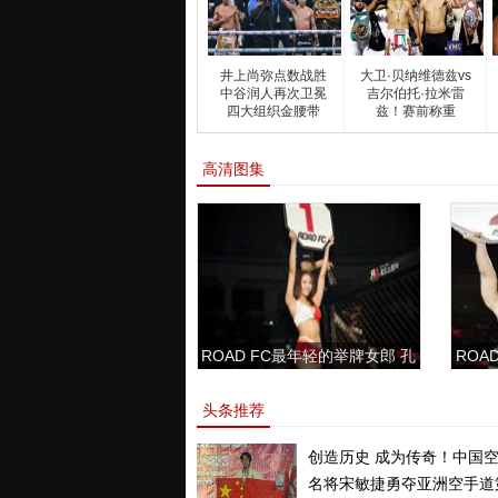
井上尚弥点数战胜
大卫·贝纳维德兹vs
中谷润人再次卫冕
吉尔伯托·拉米雷
四大组织金腰带
兹！赛前称重
高清图集
ROAD FC最年轻的举牌女郎 孔
ROAD
敏书美腿性感眼神清纯
头条推荐
创造历史 成为传奇！中国
名将宋敏捷勇夺亚洲空手道