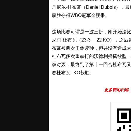
丹尼尔·杜布瓦（Daniel Duboi
获胜夺得WBO冠军金腰带。
这场比赛可谓是一波三折，刚开始法比奥·
尼尔·杜布瓦（23-3， 22 KO）
布瓦被两次击倒读秒，但并没有造成
杜布瓦多次重拳打的沃德利摇摇欲坠
拳对轰，最终到了第十一回合杜布瓦
赛杜布瓦TKO获胜。
更多精彩内容