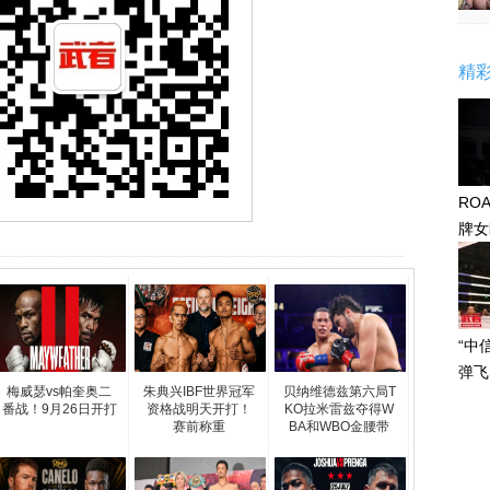
精
RO
牌女
感眼
“中
弹飞
梅威瑟vs帕奎奥二
朱典兴IBF世界冠军
贝纳维德兹第六局T
番战！9月26日开打
资格战明天开打！
KO拉米雷兹夺得W
赛前称重
BA和WBO金腰带