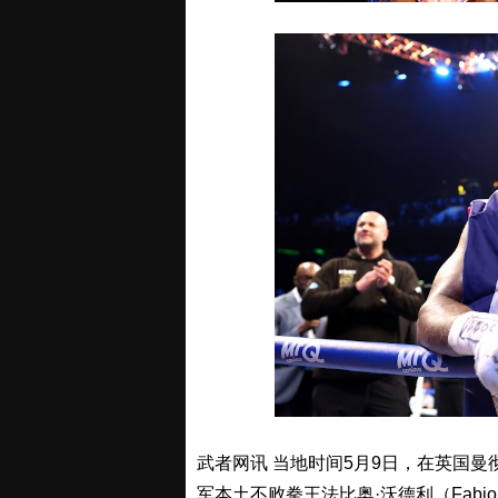
武者网讯 当地时间5月9日，在英国
军本土不败拳王法比奥·沃德利（Fabio