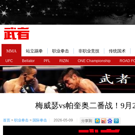
MMA
站立踢拳
职业拳击
非职业竞技
传统国术
UFC
Bellator
PFL
RIZIN
ONE Championship
ROAD F
梅威瑟vs帕奎奥二番战！9月
首页
>
职业拳击
>
国际拳击
2026-05-09