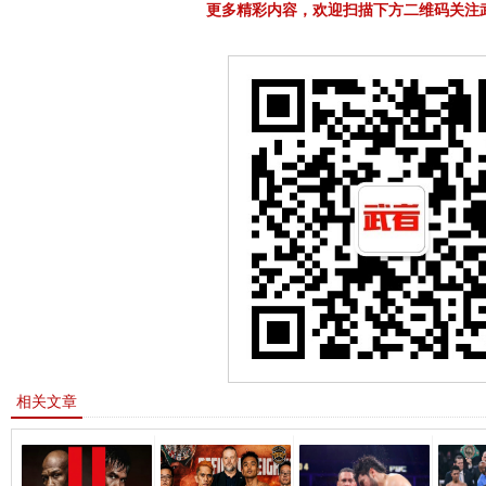
更多精彩内容，欢迎扫描下方二维码关注
相关文章