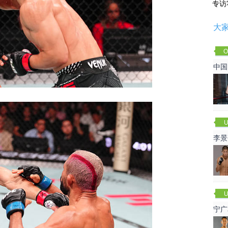
专访
大
O
Cha
中国
U
李景
赛
U
宁广