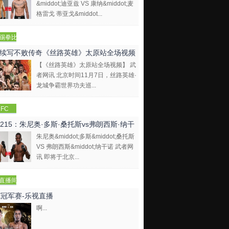
&middot;迪亚兹 VS 康纳&middot;麦
格雷戈 蒂亚戈&middot...
踢拳比
视频
续写不败传奇《丝路英雄》太原站全场视频
【《丝路英雄》太原站全场视频】 武
者网讯 北京时间11月7日，丝路英雄·
龙城争霸世界功夫巡...
FC
C215：朱尼奥·多斯·桑托斯vs弗朗西斯·纳干
朱尼奥&middot;多斯&middot;桑托斯
VS 弗朗西斯&middot;纳干诺 武者网
讯 即将于北京...
直播间
E冠军赛-乐视直播
啊...