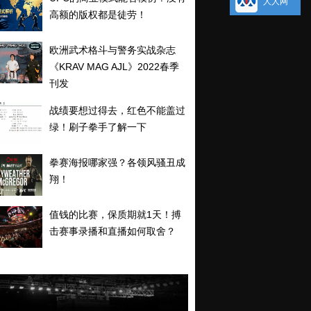
人人网
高额的版权都是徒劳！
欧洲武术格斗与警务实战杂志
《KRAV MAG AJL》2022春季
刊发
战绩要想过得去，红色不能盖过
绿！刷子拳手了解一下
拳赛海报哪家强？各领风骚丑成
翔！
值钱的比赛，保质期就1天！搏
击赛事录播和直播如何取舍？