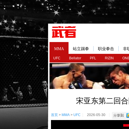
MMA
站立踢拳
职业拳击
非
UFC
Bellator
PFL
RIZIN
ONE
宋亚东第二回合
首页
>
MMA
>
UFC
2026-05-30