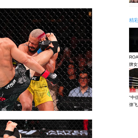
精
RO
牌女
感眼
“中
弹飞