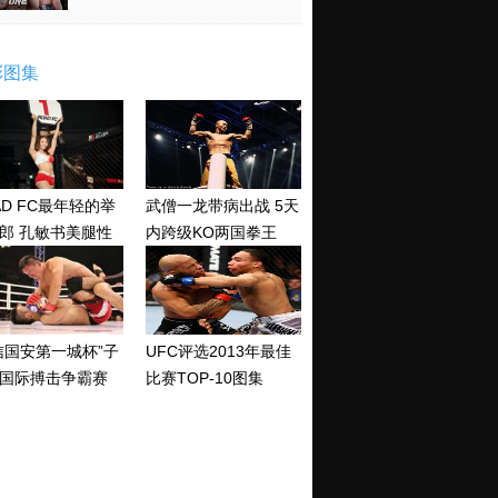
彩图集
AD FC最年轻的举
武僧一龙带病出战 5天
郎 孔敏书美腿性
内跨级KO两国拳王
神清纯
信国安第一城杯”子
UFC评选2013年最佳
国际搏击争霸赛
比赛TOP-10图集