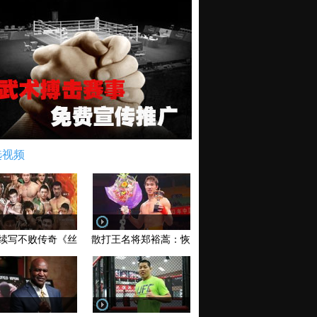
选视频
续写不败传奇《丝路英雄》太原站全场视频
散打王名将郑裕蒿：恢复训练 有望回归擂台