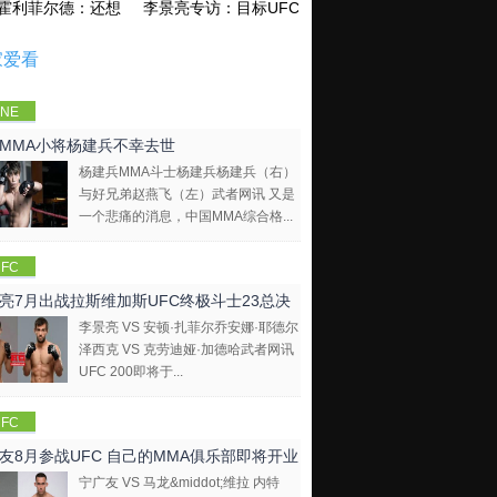
霍利菲尔德：还想再和泰森干一架！
李景亮专访：目标UFC金腰带 不做打酱油
家爱看
NE
mpions
MMA小将杨建兵不幸去世
hip
杨建兵MMA斗士杨建兵杨建兵（右）
与好兄弟赵燕飞（左）武者网讯 又是
一个悲痛的消息，中国MMA综合格...
FC
亮7月出战拉斯维加斯UFC终极斗士23总决
李景亮 VS 安顿·扎菲尔乔安娜·耶德尔
泽西克 VS 克劳迪娅·加德哈武者网讯
UFC 200即将于...
FC
友8月参战UFC 自己的MMA俱乐部即将开业
宁广友 VS 马龙&middot;维拉 内特