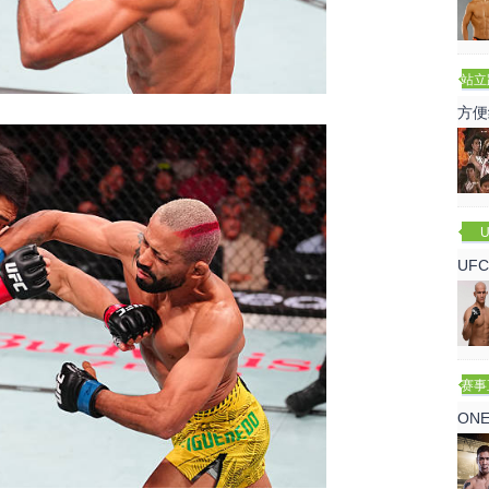
站立
赛
方便
U
UF
诺
赛事
ON