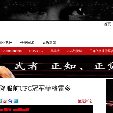
首页
职业竞技
传统国术
周边新闻
 Championship
ROAD FC
英雄榜
JCK战觉城
子弹飞格斗冠军
降服前UFC冠军菲格雷多
暂无评论