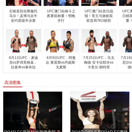
石铭首回合降服托
UFC澳门站格斗之
UFC澳门站首日战
UFC
马尔！孟博与吉牛
夜赛前称重！明晚
报！茸主与谢彬双
日精
史约晋级半决赛
开打
双首局TKO获胜
重
8月1日UFC：麦迪
8月9日UFC：阿曼
7月25日UFC：马戈
7月1
克vs罗得里格兹，
达·莱莫斯vs丹妮斯·
梅德·安卡拉耶夫vs
尼尔v
拉基奇vs泰布拉
戈麦斯
卡里尔·朗特里
德
高清图集
ROAD FC最年轻的举牌女郎 孔
ROAD GIRLS是ROAD FC赛场