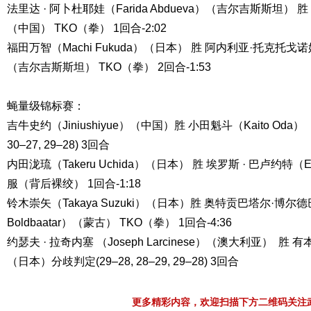
法里达 · 阿卜杜耶娃（Farida Abdueva）（吉尔吉斯斯坦） 胜 
（中国） TKO（拳） 1回合-2:02
福田万智（Machi Fukuda）（日本） 胜 阿内利亚·托克托戈诺娃（An
（吉尔吉斯斯坦） TKO（拳） 2回合-1:53
蝇量级锦标赛：
吉牛史约（Jiniushiyue）（中国）胜 小田魁斗（Kaito Oda）
30–27, 29–28) 3回合
内田泷琉（Takeru Uchida）（日本） 胜 埃罗斯 · 巴卢约特（Er
服（背后裸绞） 1回合-1:18
铃木崇矢（Takaya Suzuki）（日本）胜 奥特贡巴塔尔·博尔德巴塔
Boldbaatar）（蒙古） TKO（拳） 1回合-4:36
约瑟夫 · 拉奇内塞 （Joseph Larcinese）（澳大利亚） 胜 有本
（日本）分歧判定(29–28, 28–29, 29–28) 3回合
更多精彩内容，欢迎扫描下方二维码关注