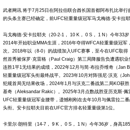
武者网讯 将于7月25日在阿拉伯联合酋长国首都阿布扎比举行
的头条主赛已经确定，前UFC轻重量级冠军马戈梅德·安卡拉耶
马戈梅德·安卡拉耶夫（20-2-1， 10 K， 0 S， 1 N）今年33
2014年开始职业MMA生涯，2016年夺得WFCA轻重量级冠军
次。2018年以（8-0）的战绩加入UFC赛事，至今在UFC取得（1
然首秀被保罗·克雷格（Paul Craig）第三局降服告负遭遇职
连胜1平1无结果的成绩，2022年12月与简·布拉乔维奇（Jan Bl
轻重量级冠军头衔最终战平。2023年10月对阵强尼·沃克（Johnn
犯规首局无结果收场，2024年1月与沃克二番战第二局KO获胜
基奇（Aleksandar Rakic）。2025年3月点数战胜亚历克斯·佩雷
UFC轻重量级冠军金腰带，遗憾刚刚在去年10月与佩雷拉二番
头衔。安卡拉耶夫目前在UFC官方排名轻重量级第1位。
卡里尔·朗特里（14-7， 9 K， 0 S， 1 N）今年36岁，身高18