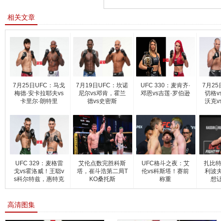
相关文章
7月25日UFC：马戈
7月19日UFC：坎诺
UFC 330：麦肯齐·
7月2
梅德·安卡拉耶夫vs
尼尔vs邓肯，霍兰
邓恩vs吉莲·罗伯逊
切格v
卡里尔·朗特里
德vs史密斯
沃克v
UFC 329：麦格雷
艾伦点数完胜科斯
UFC格斗之夜：艾
扎比特
戈vs霍洛威！王聪v
塔，崔斗浩第二局T
伦vs科斯塔！赛前
利波夫
s科尔特兹，惠特克
KO桑托斯
称重
想
vs克
高清图集