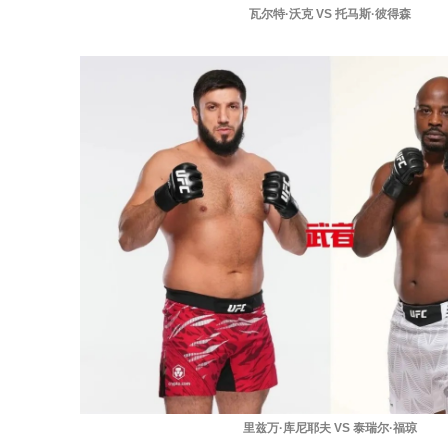
瓦尔特·沃克 VS 托马斯·彼得森
里兹万·库尼耶夫 VS 泰瑞尔·福琼