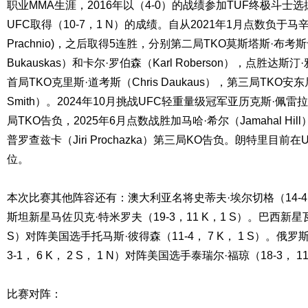
职业MMA生涯，2016年以（4-0）的战绩参加TUF终极斗士
UFC取得（10-7，1 N）的成绩。自从2021年1月点数负于马辛·
Prachnio)，之后取得5连胜，分别第二局TKO莫斯塔斯·布考斯卡
Bukauskas）和卡尔·罗伯森（Karl Roberson），点胜达斯汀·雅
首局TKO克里斯·道考斯（Chris Daukaus），第三局TKO安东尼
Smith）。2024年10月挑战UFC轻重量级冠军亚历克斯·佩雷拉（A
局TKO告负，2025年6月点数战胜加马哈·希尔（Jamahal Hi
普罗查兹卡（Jiri Prochazka）第三局KO告负。朗特里目前
位。
本次比赛其他阵容还有：澳大利亚名将史蒂夫·埃尔切格（14-4， 
斯坦新星马佐贝克·特米罗夫（19-3，11 K，1 S）。巴西新星瓦尔
S）对阵美国选手托马斯·彼得森（11-4， 7 K， 1 S）。俄罗
3-1， 6 K， 2 S， 1 N）对阵美国选手泰瑞尔·福琼（18-3， 11 
比赛对阵：