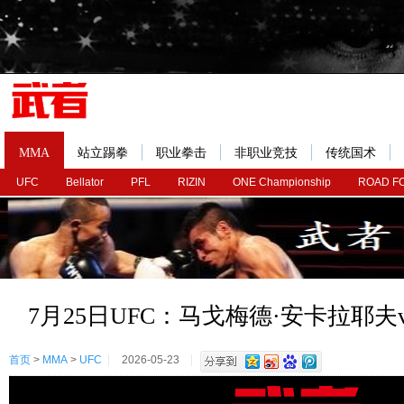
MMA
站立踢拳
职业拳击
非职业竞技
传统国术
UFC
Bellator
PFL
RIZIN
ONE Championship
ROAD F
7月25日UFC：马戈梅德·安卡拉耶夫
首页
>
MMA
>
UFC
2026-05-23