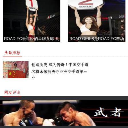
ROAD FC最年轻的举牌女郎 孔
ROAD GIRLS是ROAD FC赛场
敏书美腿性感眼神清纯
上的一道靓丽的风景
头条推荐
创造历史 成为传奇！中国空手道
名将宋敏捷勇夺亚洲空手道第三
名。
网友评论