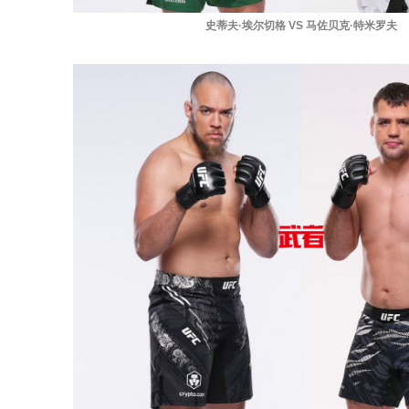
史蒂夫·埃尔切格 VS 马佐贝克·特米罗夫