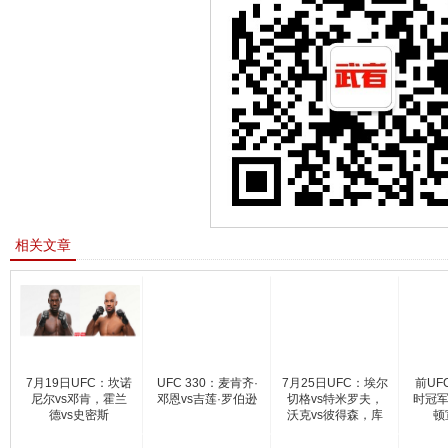
相关文章
7月19日UFC：坎诺
UFC 330：麦肯齐·
7月25日UFC：埃尔
前UF
尼尔vs邓肯，霍兰
邓恩vs吉莲·罗伯逊
切格vs特米罗夫，
时冠军
德vs史密斯
沃克vs彼得森，库
顿
尼耶夫