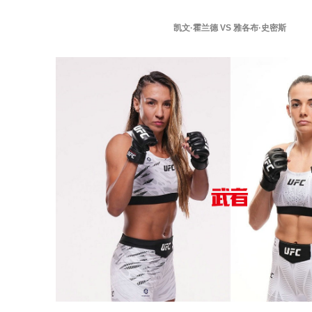
凯文·霍兰德 VS 雅各布·史密斯