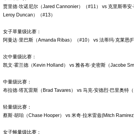
贾里德·坎诺尼尔（Jared Cannonier）（#11） vs 克里斯蒂安·
Leroy Duncan）（#13）
女子草量级比赛：
阿曼达·里巴斯（Amanda Ribas）（#10） vs 法蒂玛·克莱恩(Fati
次中量级比赛：
凯文·霍兰德（Kevin Holland） vs 雅各布·史密斯（Jacobe Sm
中量级比赛：
布拉德·塔瓦雷斯（Brad Tavares） vs 马克-安德烈·巴里奥特（Marc-
轻量级比赛：
蔡斯·胡珀（Chase Hooper） vs 米奇·拉米雷兹(Mitch Ramirez
女子蝇量级比赛：