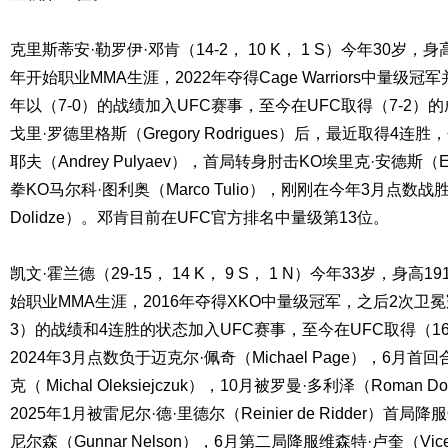
克里斯蒂安·勒罗伊·邓肯（14-2， 10 K， 1 S）今年30岁，身高
年开始职业MMA生涯，2022年夺得Cage Warriors中量级
年以（7-0）的战绩加入UFC赛事，至今在UFC取得（7-2）
戈里·罗德里格斯（Gregory Rodrigues）后，最近取得4
耶夫（Andrey Pulyaev），首局转身肘击KO埃里克·安德斯（Er
拳KO马尔科·图利奥（Marco Tulio），刚刚在今年3月点数战
Dolidze）。邓肯目前在UFC官方排名中量级第13位。
凯文·霍兰德（29-15， 14 K， 9 S， 1 N）今年33岁，身高19
始职业MMA生涯，2016年夺得XKO中量级冠军，之后2次卫冕冠
3）的战绩和4连胜的状态加入UFC赛事，至今在UFC取得（16
2024年3月点数负于迈克尔·佩奇（Michael Page），6月
克（ Michal Oleksiejczuk），10月被罗曼·多利泽（Roman 
2025年1月被雷尼尔·德·里德尔（Reinier de Ridder）首
尼尔森（Gunnar Nelson），6月第二局降服维森特·卢奎（Vice