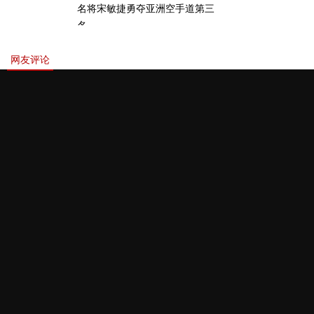
名将宋敏捷勇夺亚洲空手道第三
名。
网友评论