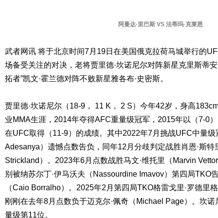
阿曼达·里巴斯 VS 法蒂玛·克莱恩
武者网讯 将于北京时间7月19日在美国俄克拉荷马城举行的U
场备受关注的对决，老将贾里德·坎诺尼尔对阵新星克里斯蒂安·
拓者”凯文·霍兰德对阵不败新星雅各布·史密斯。
贾里德·坎诺尼尔（18-9， 11 K， 2 S）今年42岁，身高183c
业MMA生涯，2014年夺得AFC重量级冠军，2015年以（7-
在UFC取得（11-9）的成绩。其中2022年7月挑战UFC中量级冠
Adesanya）遗憾点数告负，同年12月分歧判定战胜肖恩·斯特
Strickland）。2023年6月点数战胜马文·维托里（Marvin Vet
别被纳苏尔丁·伊马沃夫（Nassourdine Imavov）第四局T
（Caio Borralho）。2025年2月第四局TKO格雷戈里·罗德里格斯（
刚刚在去年8月点数负于迈克尔·佩奇（Michael Page）。
量级第11位。