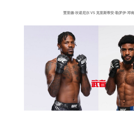
贾里德·坎诺尼尔 VS 克里斯蒂安·勒罗伊·邓