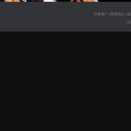
武者推广
|
招贤纳士
|
隐
辽I