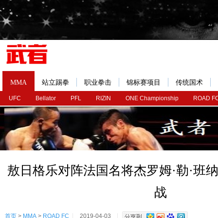
MMA
站立踢拳
职业拳击
锦标赛项目
传统国术
UFC
Bellator
PFL
RIZIN
ONE Championship
ROAD F
敖日格乐对阵法国名将杰罗姆·勒·班纳在R
战
首页
>
MMA
>
ROAD FC
2019-04-03