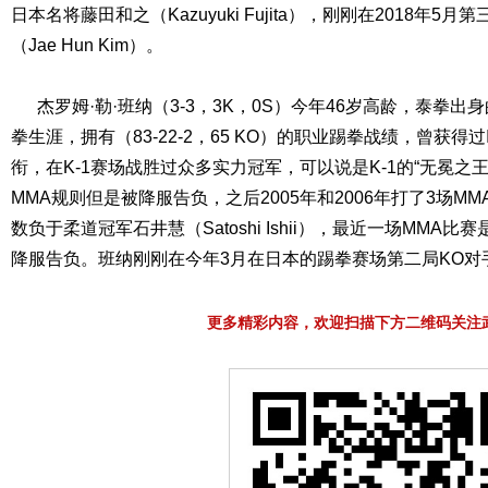
日本名将藤田和之（Kazuyuki Fujita），刚刚在2018年5
（Jae Hun Kim）。
杰罗姆·勒·班纳（3-3，3K，0S）今年46岁高龄，泰拳出身
拳生涯，拥有（83-22-2，65 KO）的职业踢拳战绩，曾获得过
衔，在K-1赛场战胜过众多实力冠军，可以说是K-1的“无冕之王
MMA规则但是被降服告负，之后2005年和2006年打了3场MM
数负于柔道冠军石井慧（Satoshi Ishii），最近一场MMA比赛是
降服告负。班纳刚刚在今年3月在日本的踢拳赛场第二局KO对
更多精彩内容，欢迎扫描下方二维码关注