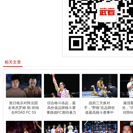
相关文章
敖日格乐对阵法国
综合格斗练起，最
战前三天换对
顽强
名将杰罗姆·勒·班纳
高价值品牌格斗赛
手，“野狼”在品牌价
光，“
在ROAD FC 53
事路德FC期待暴力
值最高格斗赛事中
对阵6
欺
从