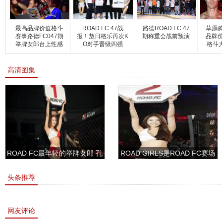
最高品牌价值格斗
ROAD FC 47战
路德ROAD FC 47
草原
赛事路德FC047期
报！敖日格乐再次K
期称重会战前预演
品牌
举牌女郎台上性感
O对手晋级四强
格斗大
高清图集
ROAD FC最年轻的举牌女郎 孔
ROAD GIRLS是ROAD FC赛场
敏书美腿性感眼神清纯
上的一道靓丽的风景
头条推荐
网友评论