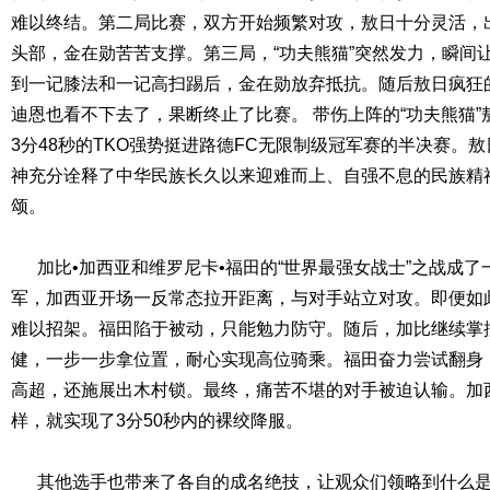
难以终结。第二局比赛，双方开始频繁对攻，敖日十分灵活，
头部，金在勋苦苦支撑。第三局，“功夫熊猫”突然发力，瞬间
到一记膝法和一记高扫踢后，金在勋放弃抵抗。随后敖日疯狂
迪恩也看不下去了，果断终止了比赛。 带伤上阵的“功夫熊猫
3分48秒的TKO强势挺进路德FC无限制级冠军赛的半决赛。
神充分诠释了中华民族长久以来迎难而上、自强不息的民族精
颂。
加比•加西亚和维罗尼卡•福田的“世界最强女战士”之战成了
军，加西亚开场一反常态拉开距离，与对手站立对攻。即便如
难以招架。福田陷于被动，只能勉力防守。随后，加比继续掌
健，一步一步拿位置，耐心实现高位骑乘。福田奋力尝试翻身
高超，还施展出木村锁。最终，痛苦不堪的对手被迫认输。加
样，就实现了3分50秒内的裸绞降服。
其他选手也带来了各自的成名绝技，让观众们领略到什么是