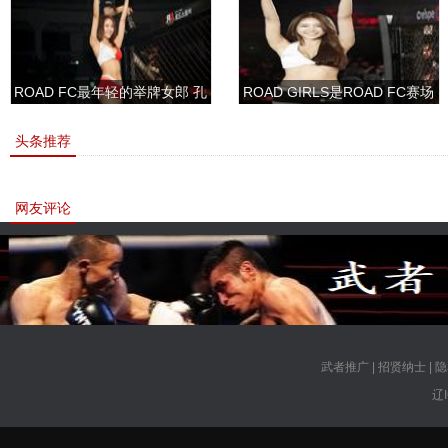
ROAD FC最年轻的举牌女郎 孔
ROAD GIRLS是ROAD FC赛场
敏书美腿性感眼神清纯
上的一道靓丽的风景
头条推荐
网友评论
武者推广
|
招贤纳士
|
隐
辽I