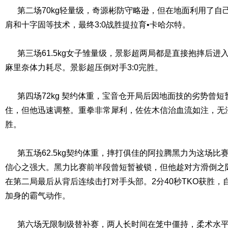
第二场70kg轻量级，奇源彬防守略逊，但在地面利用了自
肩和十字固等技术，最终3:0战胜提拉育•卡哈尔特。
第三场61.5kg女子雏量级，景影超两局都是直接抱摔后进
麻里奈体力耗尽。景影超压倒对手3:0完胜。
第四场72kg 契约体重，宝音仓开局后因地面技的劣势曾短
住，但他迅速调整。重拳非常犀利，佐佐木信治血流如注，无法
胜。
第五场62.5kg契约体重，摔打俱佳的阿拉腾黑力为这场比
信心之强大。黑力比赛前半段曾短暂被锁，但他趁对方滑倒之
在第二局最后从背后连续击打对手头部。2分40秒TKO获胜
加身的霸气动作。
第六场无限制级替补赛，两人长时间在笼中僵持，柔术水平