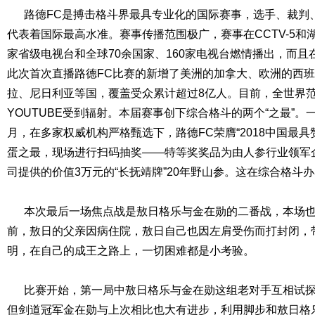
路德FC是搏击格斗界最具专业化的国际赛事，选手、裁判
代表着国际最高水准。赛事传播范围极广，赛事在CCTV-5和
家省级电视台和全球70余国家、160家电视台燃情播出，而
此次首次直播路德FC比赛的新增了美洲的加拿大、欧洲的西
拉、尼日利亚等国，覆盖受众累计超过8亿人。目前，全世界
YOUTUBE受到辐射。本届赛事创下综合格斗的两个“之最”。一
月，在多家权威机构严格甄选下，路德FC荣膺“2018中国最
蛋之最，现场进行扫码抽奖——特等奖奖品为由人参行业领军
司提供的价值3万元的“长抚靖牌”20年野山参。这在综合格斗
本次最后一场焦点战是敖日格乐与金在勋的二番战，本场也
前，敖日的父亲因病住院，敖日自己也因左肩受伤而打封闭，
明，在自己的成王之路上，一切困难都是小考验。
比赛开始，第一局中敖日格乐与金在勋这组老对手互相试探
但剑道冠军金在勋与上次相比也大有进步，利用脚步和敖日格