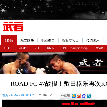
MMA
站立踢拳
职业拳击
锦标赛项目
传统国术
UFC
Bellator
PFL
RIZIN
ONE Championship
ROAD F
ROAD FC 47战报！敖日格乐再次
首页
>
MMA
>
ROAD FC
2018-05-13