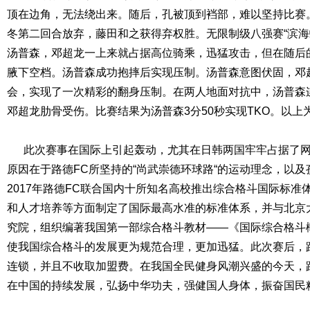
顶在边角，无法绕出来。随后，孔被顶到裆部，难以坚持比赛
冬第二回合放弃，藤田和之获得弃权胜。无限制级八强赛“滨海蛟
汤普森，邓超龙一上来就占据高位骑乘，迅猛攻击，但在随后
腋下空档。汤普森成功抱摔后实现压制。汤普森意图伏固，邓
会，实现了一次精彩的翻身压制。在两人地面对抗中，汤普森
邓超龙肋骨受伤。比赛结果为汤普森3分50秒实现TKO。以上
此次赛事在国际上引起轰动，尤其在日韩两国牢牢占据了网
原因在于路德FC所坚持的“尚武崇德环球路“的运动理念，以
2017年路德FC联合国内十所知名高校推出综合格斗国际标准
和人才培养等方面制定了国际最高水准的标准体系，并与北京
究院，组织编著我国第一部综合格斗教材——《国际综合格斗
使我国综合格斗的发展更为规范合理，更加迅猛。此次赛后，
连锁，并且不收取加盟费。在我国全民健身风潮兴盛的今天，
在中国的持续发展，弘扬中华功夫，强健国人身体，振奋国民