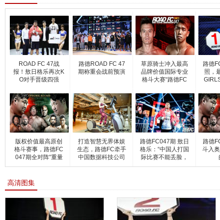
ROAD FC 47战
路德ROAD FC 47
草原骑士冲入最高
路德F
报！敖日格乐再次K
期称重会战前预演
品牌价值国际专业
照，最
O对手晋级四强
格斗大赛“路德FC
GIR
版权价值最高原创
打造智慧无界体娱
路德FC047期 敖日
路德F
格斗赛事，路德FC
生态，路德FC牵手
格乐：“中国人打国
斗入奥
047期全对阵“重量
中国数据科技公司
际比赛不能丢脸，
偶
高清图集