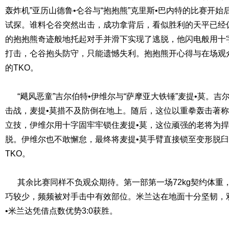
轰炸机”亚历山德鲁•仑谷与“抱抱熊”克里斯•巴内特的比赛开始
试探。谁料仑谷突然出击，成功拿背后，看似胜利的天平已经
的抱抱熊奇迹般地托起对手并滑下实现了逃脱，他闪电般用十
打击，仑谷抱头防守，只能遗憾失利。抱抱熊开心得与在场观众
的TKO。
“飓风恶童”吉尔伯特•伊维尔与“萨摩亚大铁锤”麦提•莫。吉
击战，麦提•莫措不及防倒在地上。随后，这位以重拳轰击著
立技，伊维尔用十字固牢牢锁住麦提•莫，这位顽强的老将为
脱。伊维尔也不敢懈怠，最终将麦提•莫手臂直接锁至变形脱臼
TKO。
其余比赛同样不负观众期待。第一部第一场72kg契约体重
巧较少，频频被对手击中有效部位。米兰达在地面十分坚韧，
•米兰达凭借点数优势3:0获胜。