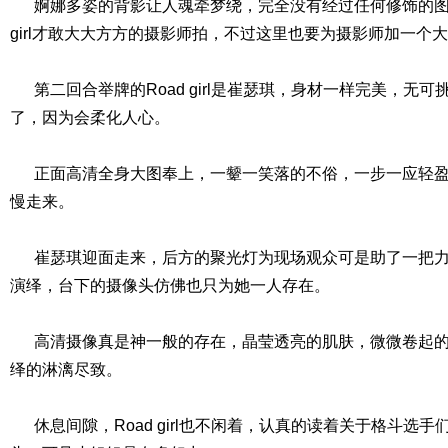
婀娜多姿的背影让人魂牵梦绕，完全没有经过任何修饰的图片
girl才敢大大方方的摄影师拍，不过这里也要为摄影师加一个
第二回合举牌的Road girl是崔瑟琪，身材一样完美，无
了，因为会柔化人心。
正面高清全身大图奉上，一颦一笑落的不俗，一步一应轻盈
慢走来。
崔瑟琪迎面走来，后方的聚光灯为现场观众可是助了一把力
演绎，台下的摄像头仿佛也只为她一人存在。
高清摄像真是神一般的存在，晶莹透亮的肌肤，微微卷起的
绎的淋漓尽致。
休息间隙，Road girl也不闲着，认真的读着关于格斗选