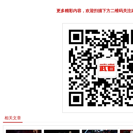
更多精彩内容，欢迎扫描下方二维码关注
相关文章