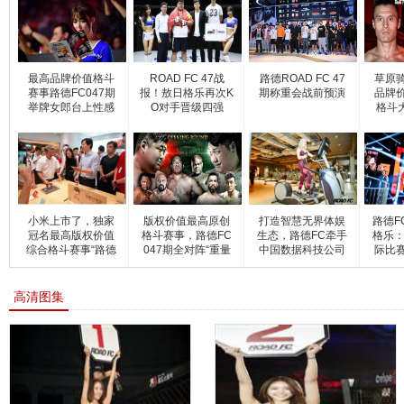
最高品牌价值格斗
ROAD FC 47战
路德ROAD FC 47
草原
赛事路德FC047期
报！敖日格乐再次K
期称重会战前预演
品牌
举牌女郎台上性感
O对手晋级四强
格斗大
小米上市了，独家
版权价值最高原创
打造智慧无界体娱
路德F
冠名最高版权价值
格斗赛事，路德FC
生态，路德FC牵手
格乐：
综合格斗赛事“路德
047期全对阵“重量
中国数据科技公司
际比
高清图集