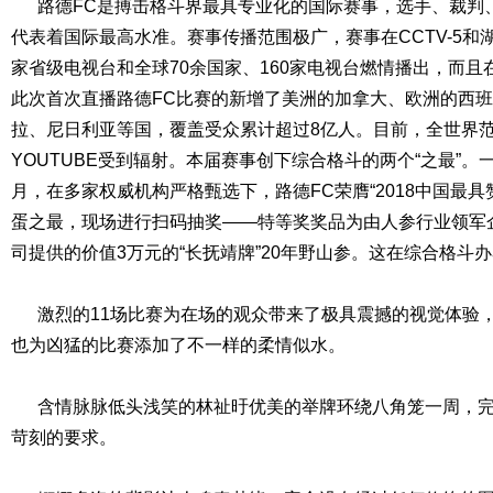
路德FC是搏击格斗界最具专业化的国际赛事，选手、裁判
代表着国际最高水准。赛事传播范围极广，赛事在CCTV-5和
家省级电视台和全球70余国家、160家电视台燃情播出，而
此次首次直播路德FC比赛的新增了美洲的加拿大、欧洲的西
拉、尼日利亚等国，覆盖受众累计超过8亿人。目前，全世界
YOUTUBE受到辐射。本届赛事创下综合格斗的两个“之最”。一
月，在多家权威机构严格甄选下，路德FC荣膺“2018中国最
蛋之最，现场进行扫码抽奖——特等奖奖品为由人参行业领军
司提供的价值3万元的“长抚靖牌”20年野山参。这在综合格斗
激烈的11场比赛为在场的观众带来了极具震撼的视觉体验
也为凶猛的比赛添加了不一样的柔情似水。
含情脉脉低头浅笑的林祉旴优美的举牌环绕八角笼一周，完
苛刻的要求。