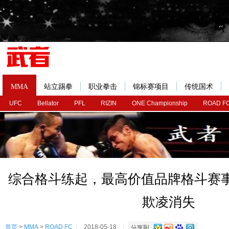
MMA
站立踢拳
职业拳击
锦标赛项目
传统国术
UFC
Bellator
PFL
RIZIN
ONE Championship
ROAD F
综合格斗练起，最高价值品牌格斗赛事
欺凌消失
首页
>
MMA
>
ROAD FC
2018-05-18