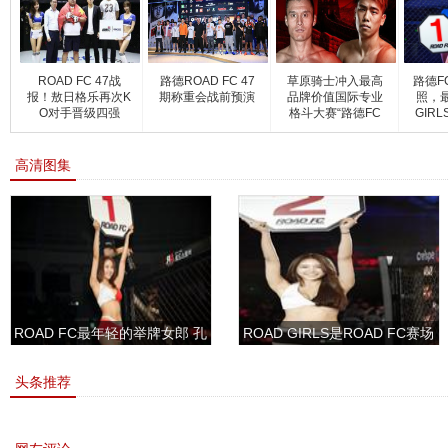
ROAD FC 47战
路德ROAD FC 47
草原骑士冲入最高
路德F
报！敖日格乐再次K
期称重会战前预演
品牌价值国际专业
照，最
O对手晋级四强
格斗大赛“路德FC
GIR
高清图集
ROAD FC最年轻的举牌女郎 孔
ROAD GIRLS是ROAD FC赛场
敏书美腿性感眼神清纯
上的一道靓丽的风景
头条推荐