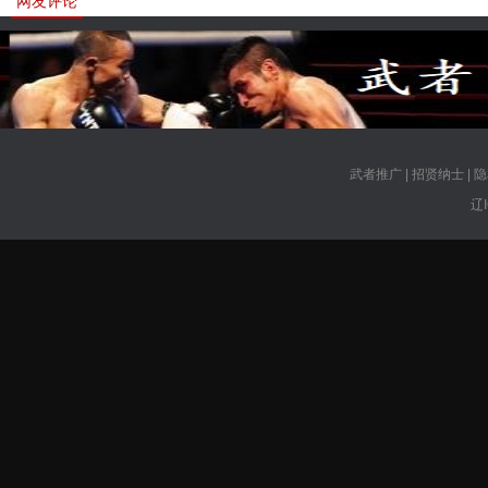
网友评论
武者推广
|
招贤纳士
|
隐
辽I