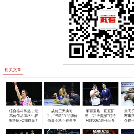
相关文章
综合格斗练起，最
战前三天换对
顽强重炮，正直阳
最高
高价值品牌格斗赛
手，“野狼”在品牌价
光，“功夫熊猫”期待
赛事路
事路德FC期待暴力
值最高格斗赛事中
对阵60亿最强菲多
众选
欺
从