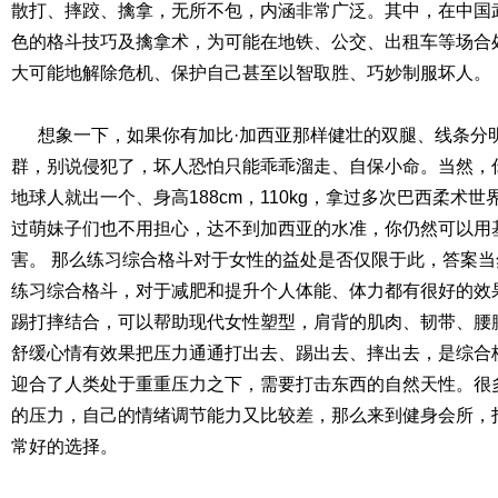
散打、摔跤、擒拿，无所不包，内涵非常广泛。其中，在中国
色的格斗技巧及擒拿术，为可能在地铁、公交、出租车等场合
大可能地解除危机、保护自己甚至以智取胜、巧妙制服坏人。
想象一下，如果你有加比·加西亚那样健壮的双腿、线条分
群，别说侵犯了，坏人恐怕只能乖乖溜走、自保小命。当然，
地球人就出一个、身高188cm，110kg，拿过多次巴西柔术世
过萌妹子们也不用担心，达不到加西亚的水准，你仍然可以用
害。 那么练习综合格斗对于女性的益处是否仅限于此，答案当然
练习综合格斗，对于减肥和提升个人体能、体力都有很好的效
踢打摔结合，可以帮助现代女性塑型，肩背的肌肉、韧带、腰
舒缓心情有效果把压力通通打出去、踢出去、摔出去，是综合
迎合了人类处于重重压力之下，需要打击东西的自然天性。很
的压力，自己的情绪调节能力又比较差，那么来到健身会所，
常好的选择。