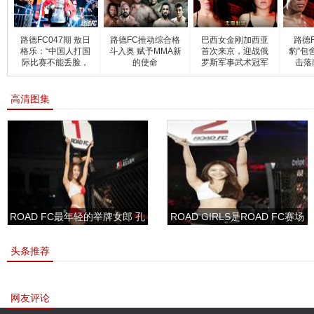
路德FC047期 敖日
路德FC推动综合格
巴西女金刚加西亚
路德F
格乐：“中国人打国
斗入奥 赋予MMA新
首次来京，迎战俄
豹”包
际比赛不能丢脸，
的使命
罗斯军事武术冠军
击落
偶
高清图集
ROAD FC最年轻的举牌女郎 孔
ROAD GIRLS是ROAD FC赛场
敏书美腿性感眼神清纯
上的一道靓丽的风景
头条推荐
网友评论