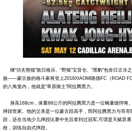
继“功夫熊猫”敖日格乐、“野狼”宝音仓、“黑豹”包舍日古冷
族——蒙古族的格斗家将登上2018XIAOMI路德FC（ROAD 
的八角笼内，他就是“草原骑士”阿拉腾黑力。
身高168cm，体重68公斤的阿拉腾黑力是一位蝇量级悍将。
摔跤世家。他的父亲是一位蒙古跤高手，而阿拉腾黑力与哥哥
跤，还在当地少儿摔跤比赛中先后拿到过冠军,可谓是天赋异
校，训练自由式摔跤。