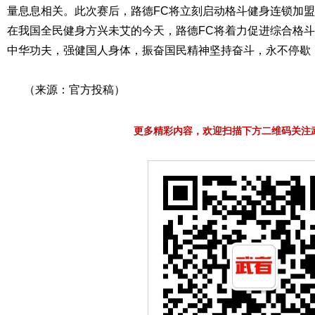
量息息相关。此次赛后，路德FC将立刻启动格斗健身连锁加
在我国全民健身方兴未艾的今天，路德FC将着力促进综合格
中华功夫，强健国人身体，振奋国民精神坚持奋斗，永不停歇
（来源：官方投稿）
更多精彩内容，欢迎扫描下方二维码关注