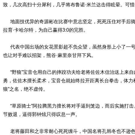
致，几次高扫十分犀利，几乎将布鲁诺·米兰达击得眩晕。可
地面技优异的奇源彬在比赛中意志坚定，死死压住对手后骑
拉育·卡哈尔特，为自己赢得3:0的完胜。
代表中国出场的女花景影超不负众望，虽然身形上小了一号
也让对手难以招架，熊谷·麻里奈甘拜下风。
“野狼”宝音仓用自己的摔跤功夫给老将佐佐木信治送上来自内
勇，佐佐木擅长柔术，宝音仓就始终拉开距离长台拳击，体力
狼”之名，绝不虚传。
“草原骑士”阿拉腾黑力擅长将对手逼到笼边，而后实施打击
节败退，逼得郭钟炫只得叹息一声。
老将藤田和之非常耐心死死缠斗，中国名将孔韩冬也不逊色