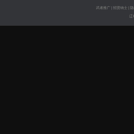
武者推广
|
招贤纳士
|
隐
辽I