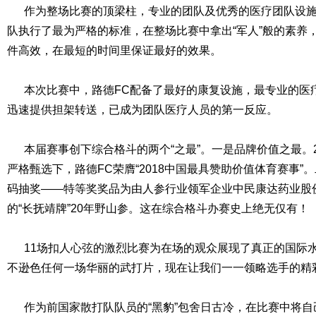
作为整场比赛的顶梁柱，专业的团队及优秀的医疗团队设施
队执行了最为严格的标准，在整场比赛中拿出“军人”般的素养
件高效，在最短的时间里保证最好的效果。
本次比赛中，路德FC配备了最好的康复设施，最专业的医
迅速提供担架转送，已成为团队医疗人员的第一反应。
本届赛事创下综合格斗的两个“之最”。一是品牌价值之最。2
严格甄选下，路德FC荣膺“2018中国最具赞助价值体育赛事
码抽奖——特等奖奖品为由人参行业领军企业中民康达药业股
的“长抚靖牌”20年野山参。这在综合格斗办赛史上绝无仅有！
11场扣人心弦的激烈比赛为在场的观众展现了真正的国际
不逊色任何一场华丽的武打片，现在让我们一一领略选手的精
作为前国家散打队队员的“黑豹”包舍日古冷，在比赛中将自