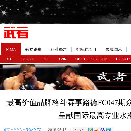
MMA
站立踢拳
职业拳击
锦标赛项目
传统国术
UFC
Bellator
PFL
RIZIN
ONE Championship
ROAD F
最高价值品牌格斗赛事路德FC047
呈献国际最高专业水
首页
>
MMA
>
ROAD FC
2018-05-15