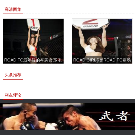
高清图集
ROAD FC最年轻的举牌女郎 孔
ROAD GIRLS是ROAD FC赛场
敏书美腿性感眼神清纯
上的一道靓丽的风景
头条推荐
网友评论