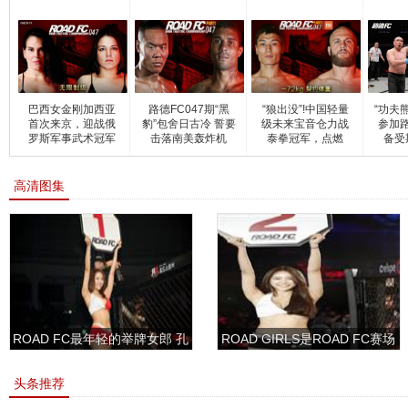
巴西女金刚加西亚
路德FC047期“黑
“狼出没”!中国轻量
“功夫
首次来京，迎战俄
豹”包舍日古冷 誓要
级未来宝音仓力战
参加路
罗斯军事武术冠军
击落南美轰炸机
泰拳冠军，点燃
备受
高清图集
ROAD FC最年轻的举牌女郎 孔
ROAD GIRLS是ROAD FC赛场
敏书美腿性感眼神清纯
上的一道靓丽的风景
头条推荐