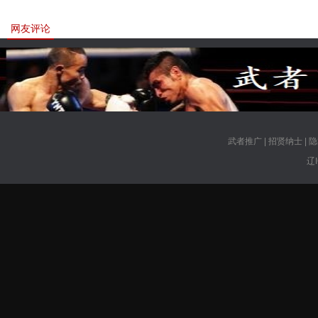
网友评论
武者推广
|
招贤纳士
|
隐
辽I