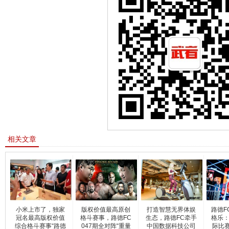
相关文章
小米上市了，独家
版权价值最高原创
打造智慧无界体娱
路德F
冠名最高版权价值
格斗赛事，路德FC
生态，路德FC牵手
格乐：
综合格斗赛事“路德
047期全对阵“重量
中国数据科技公司
际比