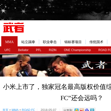
MMA
站立踢拳
职业拳击
锦标赛项目
传统国术
UFC
Bellator
PFL
RIZIN
ONE Championship
ROAD F
小米上市了，独家冠名最高版权价值综
FC”还会远吗？
首页
>
MMA
>
ROAD FC
2018-05-07