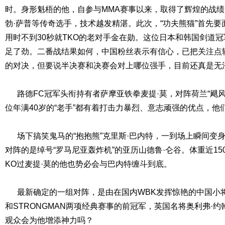
时。身形魁梧的他，自参与MMA赛事以来，取得了辉煌的战
勃·萨普等传奇选手，技术越发精湛。此次，“功夫熊猫”首先要面
用时不到30秒就TKO的老对手金在勋。这位日本和韩国剑道
足了劲。二番战结果如何，中国粉丝表示有信心，已把关注点
的对决，但要说半决赛和决赛会对上哪位强手，目前还真是无
路德FC冠军头衔持有者萨摩亚铁拳麦提·莫，对阵荷兰“飓风
位年满40岁的“老手”都有着打击力暴烈、意志顽强的优点，
场下搞笑鬼马的“抱抱熊”克里斯·巴内特，一到场上瞬间变身
对阵的是绰号“罗马尼亚轰炸机”的亚历山德鲁·仑谷。体重近15
KO过麦提·莫的他也势必会与巴内特缠斗到底。
最新确定的一组对阵，是由在国内WBK发挥惊艳的中国小将
和STRONGMAN两项经典赛事的前冠军，英国名将奥利弗·约
观众会为他增添神力吗？