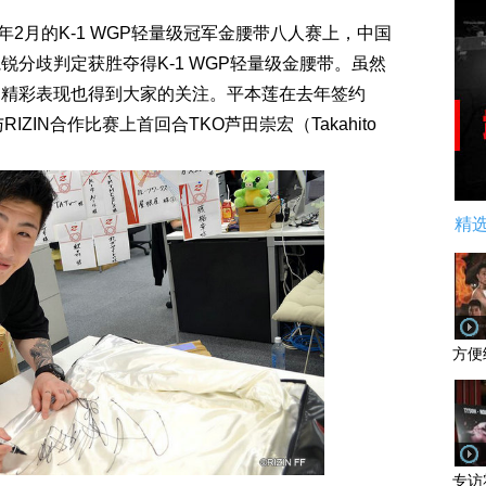
2月的K-1 WGP轻量级冠军金腰带八人赛上，中国
分歧判定获胜夺得K-1 WGP轻量级金腰带。虽然
的精彩表现也得到大家的关注。平本莲在去年签约
r与RIZIN合作比赛上首回合TKO芦田崇宏（Takahito
精
方便
专访