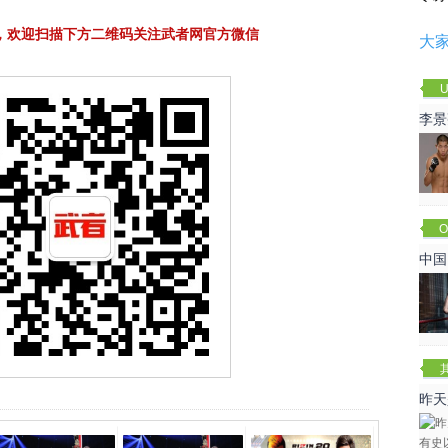
，欢迎扫描下方二维码关注武者网官方微信
大
U
李景
赛
O
Cha
中国
昨天
咏春