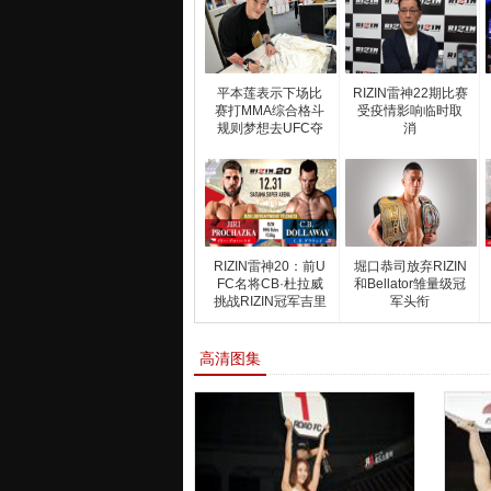
平本莲表示下场比
RIZIN雷神22期比赛
赛打MMA综合格斗
受疫情影响临时取
规则梦想去UFC夺
消
冠
RIZIN雷神20：前U
堀口恭司放弃RIZIN
FC名将CB·杜拉威
和Bellator雏量级冠
挑战RIZIN冠军吉里
军头衔
高清图集