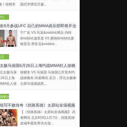
国武术搏击又被...
FC
友8月参战UFC 自己的MMA俱乐部即将开业
宁广友 VS 马龙&middot;维拉 内特
&middot;迪亚兹 VS 康纳&middot;麦
格雷戈 蒂亚戈&middot...
其它
太极马保国6月26日上海约战MMA狂人徐晓
徐晓冬 VS 马保国 马保国公开宣布约
战徐晓冬 武者网讯 近日，浑元太极拳
大师马保国战胜...
踢拳比
视频
续写不败传奇《丝路英雄》太原站全场视频
【《丝路英雄》太原站全场视频】 武
者网讯 北京时间11月7日，丝路英雄·
龙城争霸世界功夫巡...