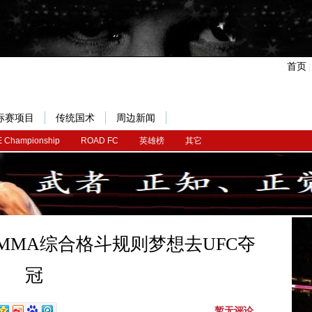
首页
标赛项目
传统国术
周边新闻
 Championship
ROAD FC
英雄榜
其它
MMA综合格斗规则梦想去UFC夺
冠
暂无评论