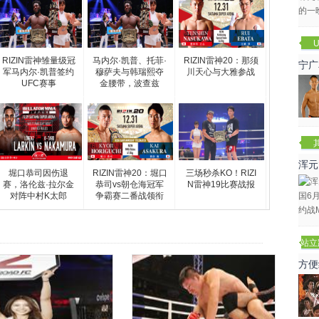
U
RIZIN雷神雏量级冠
马内尔·凯普、托菲·
RIZIN雷神20：那须
宁广
军马内尔·凯普签约
穆萨夫与韩瑞熙夺
川天心与大雅参战
UFC赛事
金腰带，波查兹
浑元
堀口恭司因伤退
RIZIN雷神20：堀口
三场秒杀KO！RIZI
冬
赛，洛伦兹·拉尔金
恭司vs朝仓海冠军
N雷神19比赛战报
对阵中村K太郎
争霸赛二番战领衔
站立
赛
方便