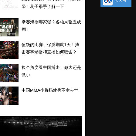
人人网
绿！刷子拳手了解一下
拳赛海报哪家强？各领风骚丑成
翔！
值钱的比赛，保质期就1天！搏
击赛事录播和直播如何取舍？
换个角度看中国搏击，做大还是
做小
中国MMA小将杨建兵不幸去世