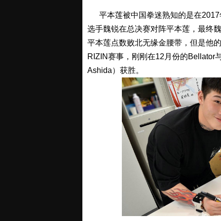
平本莲被中国拳迷熟知的是在2017年
选手魏锐在总决赛对阵平本莲，最终魏锐
平本莲点数败北无缘金腰带，但是他
RIZIN赛事，刚刚在12月份的Bellato
Ashida）获胜。