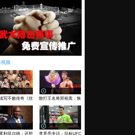
选视频
续写不败传奇《丝路英雄》太原站全场视频
散打王名将郑裕蒿：恢复训练 有望回归擂台
霍利菲尔德：还想再和泰森干一架！
李景亮专访：目标UFC金腰带 不做打酱油