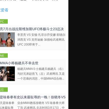
家爱看
FC
亮7月出战拉斯维加斯UFC终极斗士23总决
李景亮 VS 安顿·扎菲尔乔安娜·耶德尔
泽西克 VS 克劳迪娅·加德哈武者网讯
UFC 200即将于...
NE
mpions
MMA小将杨建兵不幸去世
hip
杨建兵MMA斗士杨建兵杨建兵（右）
与好兄弟赵燕飞（左）武者网讯 又是
一个悲痛的消息，中国MMA综合格...
其它
是咏春拳有史以来最耻辱的一晚！徐晓冬VS
业余MMA教练徐晓冬 VS 咏春拳大师
拳大师
丁浩 武者网讯 北京时间3月17日，中