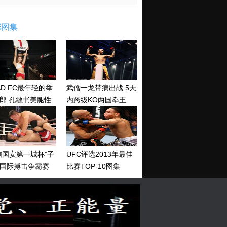
彩图集
AD FC最年轻的举
武僧一龙带病出战 5天
郎 孔敏书美腿性
内跨级KO两国拳王
神清纯
信国安第一城杯”子
UFC评选2013年最佳
国际搏击争霸赛
比赛TOP-10图集