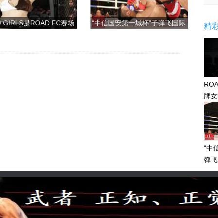
 GIRLS是ROAD FC赛场
“中信国安第一城杯”子弹飞国际
精
上的一道靓丽的风景
搏击争霸赛
RO
牌女
感眼
“中
弹飞