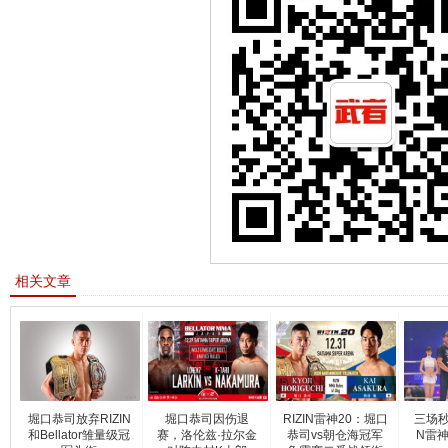
相关文章
堀口恭司放弃RIZIN
堀口恭司因伤退
RIZIN雷神20：堀口
三场秒
和Bellator雏量级冠
赛，洛伦兹·拉尔金
恭司vs朝仓海冠军
N雷神