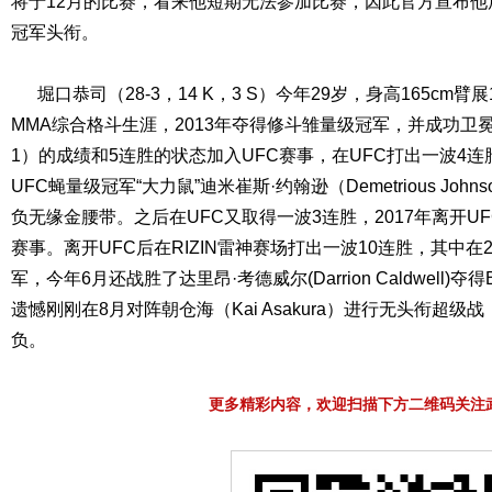
将于12月的比赛，看来他短期无法参加比赛，因此官方宣布他放弃RI
冠军头衔。
堀口恭司（28-3，14 K，3 S）今年29岁，身高165cm臂展
MMA综合格斗生涯，2013年夺得修斗雏量级冠军，并成功卫冕
1）的成绩和5连胜的状态加入UFC赛事，在UFC打出一波4连胜
UFC蝇量级冠军“大力鼠”迪米崔斯·约翰逊（Demetrious Jo
负无缘金腰带。之后在UFC又取得一波3连胜，2017年离开UF
赛事。离开UFC后在RIZIN雷神赛场打出一波10连胜，其中在20
军，今年6月还战胜了达里昂·考德威尔(Darrion Caldwell)夺得
遗憾刚刚在8月对阵朝仓海（Kai Asakura）进行无头衔超级
负。
更多精彩内容，欢迎扫描下方二维码关注