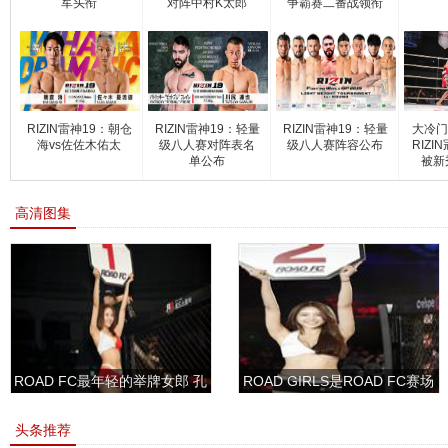
军头衔
对阵中村K太郎
争霸赛二番战领衔
RIZIN雷神19：朝仓
RIZIN雷神19：轻量
RIZIN雷神19：轻量
大冷门！
海vs佐佐木佑太
级八人赛对阵表名
级八人赛阵容公布
RIZ
单公布
被新
高清图集
ROAD FC最年轻的举牌女郎 孔
ROAD GIRLS是ROAD FC赛场
敏书美腿性感眼神清纯
上的一道靓丽的风景
头条推荐