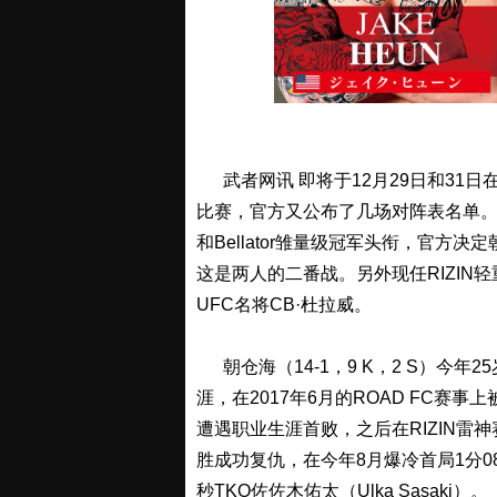
武者网讯 即将于12月29日和31日在日本埼
比赛，官方又公布了几场对阵表名单。其中由于
和Bellator雏量级冠军头衔，官方决
这是两人的二番战。另外现任RIZIN
UFC名将CB·杜拉威。
朝仓海（14-1，9 K，2 S）今年2
涯，在2017年6月的ROAD FC赛事上
遭遇职业生涯首败，之后在RIZIN雷
胜成功复仇，在今年8月爆冷首局1分08
秒TKO佐佐木佑太（Ulka Sasaki）。