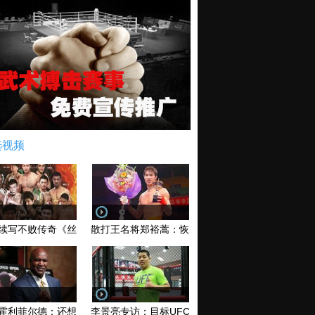
选视频
续写不败传奇《丝路英雄》太原站全场视频
散打王名将郑裕蒿：恢复训练 有望回归擂台
霍利菲尔德：还想再和泰森干一架！
李景亮专访：目标UFC金腰带 不做打酱油