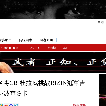
首页
标赛项目
传统国术
周边新闻
 Championship
ROAD FC
英雄榜
其它
C名将CB·杜拉威挑战RIZIN冠军吉
里·波查兹卡
暂无评论