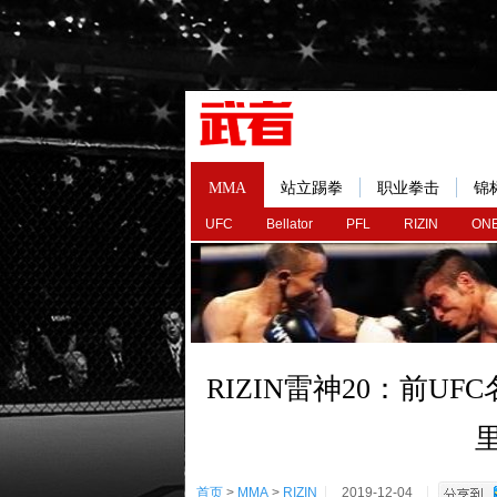
MMA
站立踢拳
职业拳击
锦
UFC
Bellator
PFL
RIZIN
ONE
RIZIN雷神20：前UF
首页
>
MMA
>
RIZIN
2019-12-04