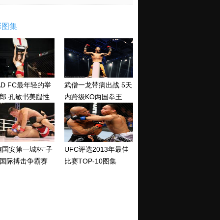
彩图集
AD FC最年轻的举
武僧一龙带病出战 5天
郎 孔敏书美腿性
内跨级KO两国拳王
神清纯
信国安第一城杯”子
UFC评选2013年最佳
国际搏击争霸赛
比赛TOP-10图集