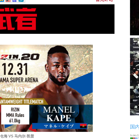
国
仓海 VS 马内尔·凯普