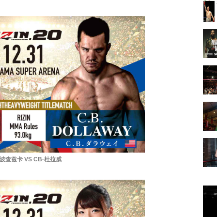
波查兹卡 VS CB·杜拉威