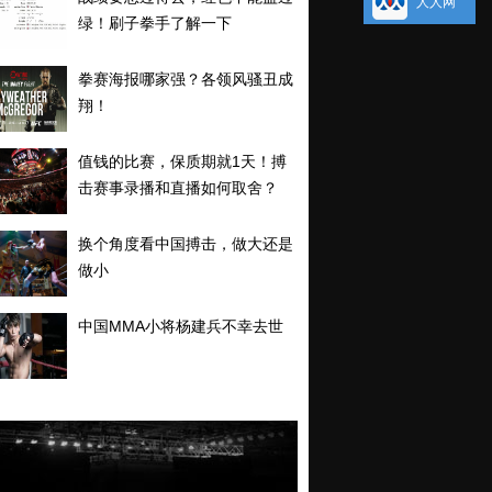
人人网
绿！刷子拳手了解一下
拳赛海报哪家强？各领风骚丑成
翔！
值钱的比赛，保质期就1天！搏
击赛事录播和直播如何取舍？
换个角度看中国搏击，做大还是
做小
中国MMA小将杨建兵不幸去世