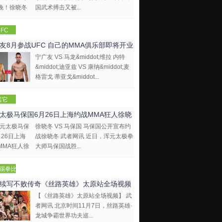
国武术搏击又被...
FC
友8月参战UFC 自己的MMA俱乐部即将开业
宁广友 VS 马龙&middot;维拉 内特
&middot;迪亚兹 VS 康纳&middot;麦
格雷戈 蒂亚戈&middot...
其它
太极马保国6月26日上海约战MMA狂人徐晓
徐晓冬 VS 马保国 马保国公开宣布约
战徐晓冬 武者网讯 近日，浑元太极拳
大师马保国战胜...
踢拳比
视频
续写不败传奇《丝路英雄》太原站全场视频
【《丝路英雄》太原站全场视频】 武
者网讯 北京时间11月7日，丝路英雄·
龙城争霸世界功夫巡...