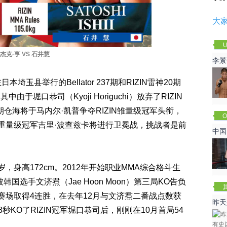
大
U
杰克·亨 VS 石井慧
李景
赛
玉县举行的Bellator 237期和RIZIN雷神20期
堀口恭司（Kyoji Horiguchi）放弃了RIZIN
定朝仓海将于马内尔·凯普争夺RIZIN雏量级冠军头衔，
O
轻重量级冠军吉里·波查兹卡将进行卫冕战，挑战者是前
Cha
中国
5岁，身高172cm。2012年开始职业MMA综合格斗生
被韩国选手文济焄（Jae Hoon Moon）第三局KO告负
神赛场取得4连胜，在去年12月与文济焄二番战点数获
昨天
秒KO了RIZIN冠军堀口恭司后，刚刚在10月首局54
咏春