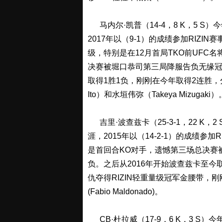
马内尔·凯普（14-4，8 K，5 S）今
2017年以（9-1）的成绩参加RIZ
级，特别是在12月首局TKO前UFC名将伊
决赛被堀口恭司第三局降服告负无缘冠
取得1胜1负，刚刚在今年取得2连胜，分别
Ito）和水垣伟弥（Takeya Mizugaki）
吉里·波查兹卡（25-3-1，22 K，2
涯，2015年以（14-2-1）的成绩参加
是首回合KO对手，遗憾第三场总决赛被穆罕
负。之后从2016年开始波查兹卡至今
仇夺得RIZIN轻重量级冠军金腰带，刚
(Fabio Maldonado)。
CB·杜拉威（17-9，6 K，3 S）今