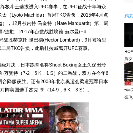
TUF终极斗士选拔进入UFC赛事，在UFC征战十年与众
Lyoto Machida）首局TKO告负，2015年4月点
精
ng），12月被内特·马奎特（Nate Marquardt）第二局
连胜，2017年点数战胜埃德·赫尔曼(Ed
战胜赫克托·隆巴德(Hector Lombard)，9月被哈里
liev)第二局TKO告负，此后杜拉威离开UFC赛事。
RO
牌女
决，日本踢拳名将Shoot Boxing女王久保田玲
感眼
希·万赞特（7-2，5 K，1 S）的二番战，双方在今年6
在首回合降服获胜。还有2008年北京奥运会柔道冠军日本
）将对阵美国选手杰克·亨（14-9，6 K，3 S）。
“中
弹飞