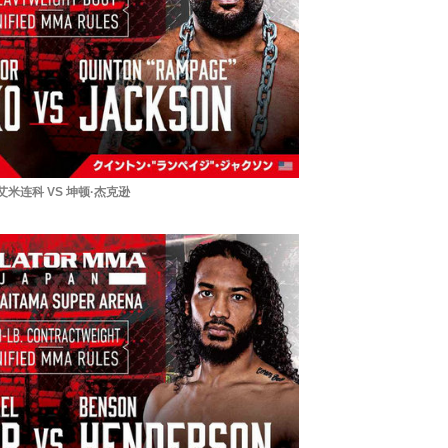
艾米连科 VS 坤顿·杰克逊