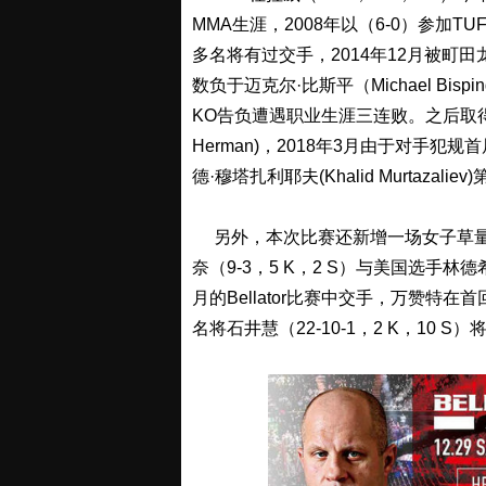
MMA生涯，2008年以（6-0）参加
多名将有过交手，2014年12月被町田龙太（
数负于迈克尔·比斯平（Michael Bispi
KO告负遭遇职业生涯三连败。之后取得2
Herman)，2018年3月由于对手犯规首局
德·穆塔扎利耶夫(Khalid Murtaza
另外，本次比赛还新增一场女子草量级对
奈（9-3，5 K，2 S）与美国选手林德
月的Bellator比赛中交手，万赞特
名将石井慧（22-10-1，2 K，10 S