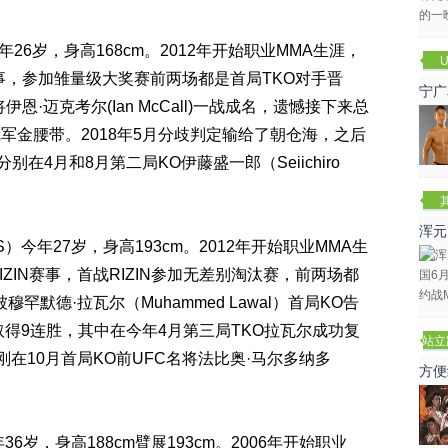
年26岁，身高168cm。2012年开始职业MMA生涯，
U
IN赛事，参加雏量级大奖赛前两场都是首局TKO对手晋
宁广
恩·迈克考尔(Ian McCall)一战成名，遗憾接下来总
军金腰带。2018年5月分歧判定输给了朝仓海，之后
在4月和8月第二局KO伊藤盛一郎（Seiichiro
。
浑元
 S）今年27岁，身高193cm。2012年开始职业MMA生
冬
RIZIN赛事，首战RIZIN参加无差别淘汰赛，前两场都
默德·拉瓦尔（Muhammed Lawal）首局KO告
取得9连胜，其中在今年4月第三局TKO拉瓦尔成功复
站立
刚在10月首局KO前UFC名将法比奥·马尔多纳多
赛
方便
年36岁，身高188cm臂展193cm。2006年开始职业