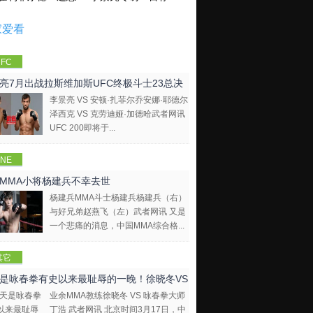
家爱看
FC
亮7月出战拉斯维加斯UFC终极斗士23总决
李景亮 VS 安顿·扎菲尔乔安娜·耶德尔
泽西克 VS 克劳迪娅·加德哈武者网讯
UFC 200即将于...
NE
mpions
MMA小将杨建兵不幸去世
hip
杨建兵MMA斗士杨建兵杨建兵（右）
与好兄弟赵燕飞（左）武者网讯 又是
一个悲痛的消息，中国MMA综合格...
其它
是咏春拳有史以来最耻辱的一晚！徐晓冬VS
业余MMA教练徐晓冬 VS 咏春拳大师
拳大师
丁浩 武者网讯 北京时间3月17日，中