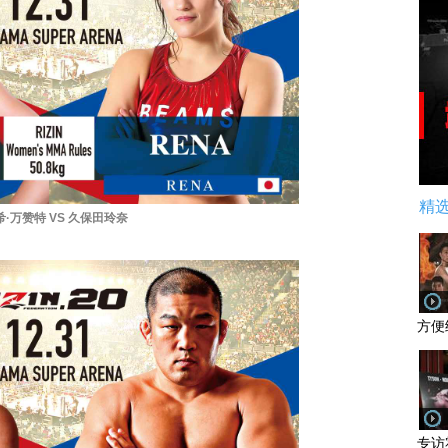
精
·万赞特 VS 久保田玲奈
方便
专访