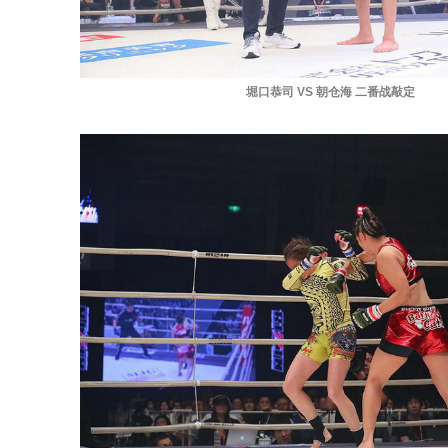
堀口恭司 VS 朝仓海 二番战敲定