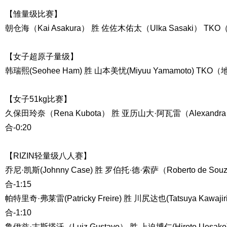
【雏量级比赛】
朝仓海（Kai Asakura） 胜 佐佐木佑太（Ulka Sasaki） TK
【女子超原子量级】
韩瑞熙(Seohee Ham) 胜 山本美忧(Miyuu Yamamoto) TKO
【女子51kg比赛】
久保田玲奈（Rena Kubota） 胜 亚历山大·阿瓦雷（Alexandra 
合-0:20
【RIZIN轻量级八人赛】
乔尼·凯斯(Johnny Case) 胜 罗伯托·德·索萨（Roberto de 
合-1:15
帕特里奇·弗莱雷(Patricky Freire) 胜 川尻达也(Tatsuya Kawa
合-1:10
鲁伊兹·古斯塔沃（Luiz Gustavo） 胜 上迫博仁(Hiroto Uesa