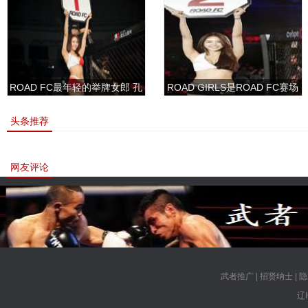
ROAD FC最年轻的举牌女郎 孔
ROAD GIRLS是ROAD FC赛场
敏书美腿性感眼神清纯
上的一道靓丽的风景
头条推荐
网友评论
武者推广
|
招贤纳士
|
隐
辽I