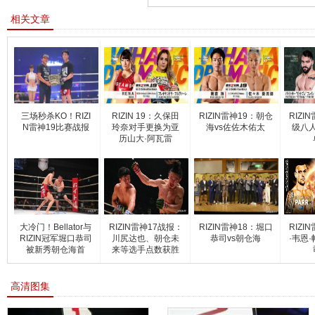
相关文章
三场秒杀KO！RIZI
RIZIN 19：久保田
RIZIN雷神19：朝仓
RIZI
N雷神19比赛战报
玲奈对手更换为亚
海vs佐佐木佑太
级八
历山大·阿瓦雷
大冷门！Bellator与
RIZIN雷神17战报：
RIZIN雷神18：堀口
RIZI
RIZIN冠军堀口恭司
川尻达也、朝仓未
恭司vs朝仓海
·韦恩
被新秀朝仓海首
来等选手点数获胜
高清图集