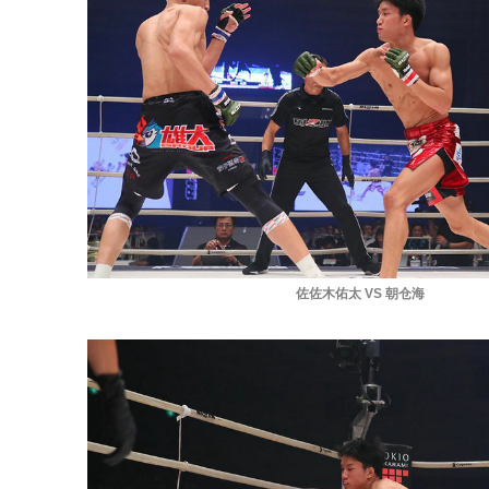
佐佐木佑太 VS 朝仓海