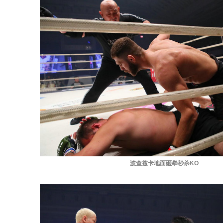
波查兹卡地面砸拳秒杀KO