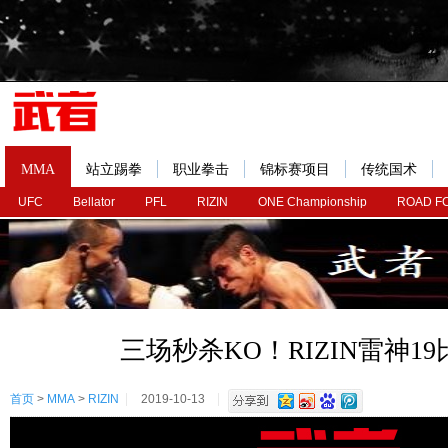
MMA
站立踢拳
职业拳击
锦标赛项目
传统国术
UFC
Bellator
PFL
RIZIN
ONE Championship
ROAD F
三场秒杀KO！RIZIN雷神1
首页
>
MMA
>
RIZIN
2019-10-13