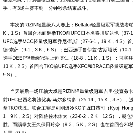
手，有3场主赛不到一分钟秒杀结束战斗。
本次的RIZIN轻量级八人赛上：Bellator轻量级冠军挑战者帕
K，1 S）首回合地面砸拳TKO前UFC日本名将川尻达也（37-14-
UFC选手MCC轻量级冠军乔尼·凯斯（27-6-1，19 K，4 S
德·索萨（9-1，3 K，6 S）；巴西选手鲁伊兹·古斯塔沃（10-1
选手DEEP轻量级冠军上迫博仁（18-8，11 K，1 S）；阿塞
13 K，2 S）首回合TKO前UFC选手XFC和BRACE轻量级冠军
9 S）。
当天最后一场压轴大戏是RIZIN轻重量级冠军吉里·波查兹卡（25
前UFC巴西名将法比奥·马尔多纳多（25-14，15 K，3 S）
拳TKO获胜。联合主赛是刚刚爆冷KO了堀口恭司（Kyoji Horig
1，9 K，2 S）对阵佐佐木佑太（22-8-2，2 K，12 S），
胜。而踢拳女王久保田玲奈（9-3，5 K，2 S）也在首回合20
瓦雷（0-4）。