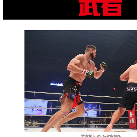
波查兹卡 VS 马尔多纳多