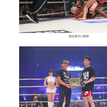
朝仓海TKO获胜