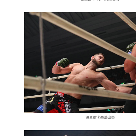
波查兹卡拳法出击