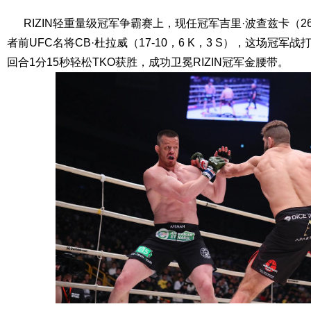
RIZIN轻重量级冠军争霸赛上，现任冠军吉里·波查兹卡（26-3
者前UFC名将CB·杜拉威（17-10，6 K，3 S），这场冠
回合1分15秒轻松TKO获胜，成功卫冕RIZIN冠军金腰带。