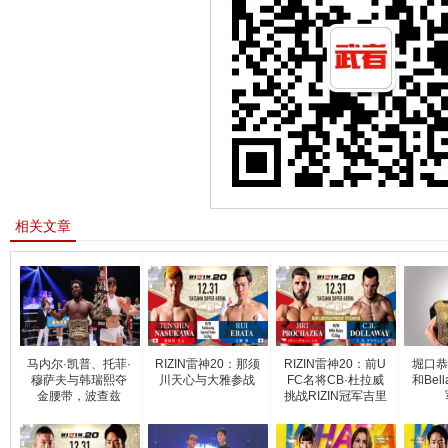
相关文章
马内尔·凯普、托菲·
RIZIN雷神20：那须
RIZIN雷神20：前U
堀口恭
穆萨夫与韩瑞熙夺
川天心与大雅参战
FC名将CB·杜拉威
和Bel
金腰带，波查兹
挑战RIZIN冠军吉里