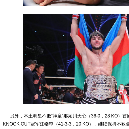
另外，本土明星不败“神童”那须川天心（36-0，28 KO）首
KNOCK OUT冠军江幡塁（41-3-3，20 KO），继续保持不败金身