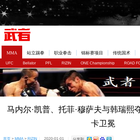
MMA
站立踢拳
职业拳击
锦标赛项目
传统国术
UFC
Bellator
PFL
RIZIN
ONE Championship
ROAD F
马内尔·凯普、托菲·穆萨夫与韩瑞熙
卡卫冕
首页
>
MMA
>
RIZIN
2020-01-01