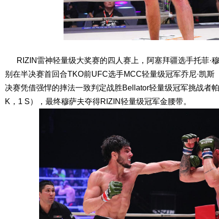
RIZIN雷神轻量级大奖赛的四人赛上，阿塞拜疆选手托菲·穆萨夫（
别在半决赛首回合TKO前UFC选手MCC轻量级冠军乔尼·凯斯（27-
决赛凭借强悍的摔法一致判定战胜Bellator轻量级冠军挑战者帕特
K，1 S），最终穆萨夫夺得RIZIN轻量级冠军金腰带。