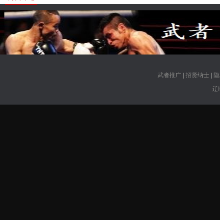
武者推广
|
招贤纳士
|
隐
辽I