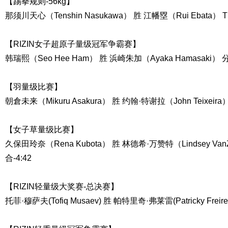
【踢拳规则-56kg】
那须川天心（Tenshin Nasukawa） 胜 江幡塁（Rui Ebata）
【RIZIN女子超原子量级冠军争霸赛】
韩瑞熙（Seo Hee Ham） 胜 浜崎朱加（Ayaka Hamasaki）
【羽量级比赛】
朝倉未来（Mikuru Asakura） 胜 约翰·特谢拉（John Teixei
【女子草量级比赛】
久保田玲奈（Rena Kubota） 胜 林德希·万赞特（Lindsey Van
合-4:42
【RIZIN轻量级大奖赛-总决赛】
托菲·穆萨夫(Tofiq Musaev) 胜 帕特里奇·弗莱雷(Patricky Fre