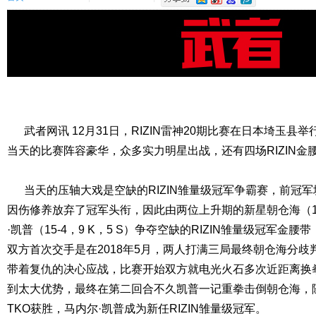
武者网讯 12月31日，RIZIN雷神20期比赛在日本埼玉县举
当天的比赛阵容豪华，众多实力明星出战，还有四场RIZIN金
当天的压轴大戏是空缺的RIZIN雏量级冠军争霸赛，前冠军堀口恭司（
因伤修养放弃了冠军头衔，因此由两位上升期的新星朝仓海（14-
·凯普（15-4，9 K，5 S）争夺空缺的RIZIN雏量级冠军
双方首次交手是在2018年5月，两人打满三局最终朝仓海分
带着复仇的决心应战，比赛开始双方就电光火石多次近距离换
到太大优势，最终在第二回合不久凯普一记重拳击倒朝仓海，
TKO获胜，马内尔·凯普成为新任RIZIN雏量级冠军。