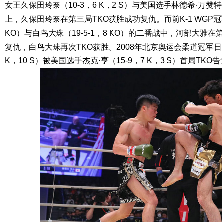
女王久保田玲奈（10-3，6 K，2 S）与美国选手林德希·万赞特（
上，久保田玲奈在第三局TKO获胜成功复仇。而前K-1 WGP冠军
KO）与白鸟大珠（19-5-1，8 KO）的二番战中，河部大雅
复仇，白鸟大珠再次TKO获胜。2008年北京奥运会柔道冠军日本名
K，10 S）被美国选手杰克·亨（15-9，7 K，3 S）首局TKO