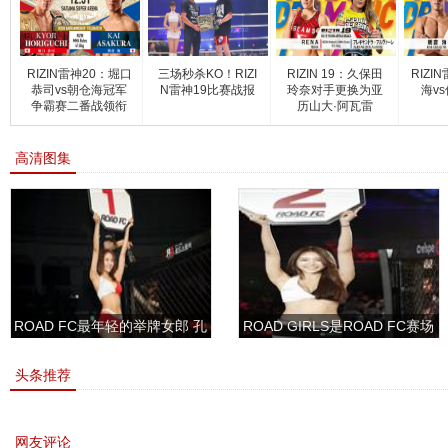
RIZIN雷神20：堀口
三场秒杀KO！RIZI
RIZIN 19：久保田
RIZI
恭司vs朝仓海冠军
N雷神19比赛战报
玲奈对手更换为亚
海v
争霸赛二番战领衔
历山大·阿瓦雷
高清图集
ROAD FC最年轻的举牌女郎 孔
ROAD GIRLS是ROAD FC赛场
敏书美腿性感眼神清纯
上的一道靓丽的风景
头条推荐
网友评论