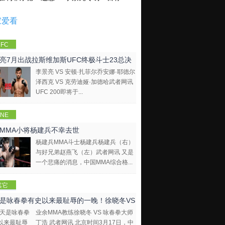
家爱看
FC
亮7月出战拉斯维加斯UFC终极斗士23总决
李景亮 VS 安顿·扎菲尔乔安娜·耶德尔
泽西克 VS 克劳迪娅·加德哈武者网讯
UFC 200即将于...
NE
mpions
MMA小将杨建兵不幸去世
hip
杨建兵MMA斗士杨建兵杨建兵（右）
与好兄弟赵燕飞（左）武者网讯 又是
一个悲痛的消息，中国MMA综合格...
其它
是咏春拳有史以来最耻辱的一晚！徐晓冬VS
业余MMA教练徐晓冬 VS 咏春拳大师
拳大师
丁浩 武者网讯 北京时间3月17日，中