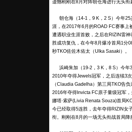
遗憾刚刚在8月对阵朝仓海进行无头衔
朝仓海（14-1，9 K，2 S）今年2
涯，在2017年6月的ROAD FC赛事上
遭遇职业生涯首败，之后在RIZIN雷
胜成功复仇，在今年8月爆冷首局1分08
秒TKO佐佐木佑太（Ulka Sasaki）。
浜崎朱加（19-2，3 K，8 S）今年
2010年夺得Jewels冠军，之后连续
（Claudia Gadelha）第三局
2016年夺得Invicta FC原子量级
娜塔·索萨(Livia Renata Souz
今已经取得5连胜，去年夺得RIZIN
衔。刚刚在8月的一场无头衔战首局降