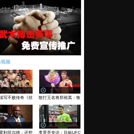
选视频
续写不败传奇《丝路英雄》太原站全场视频
散打王名将郑裕蒿：恢复训练 有望回归擂台
霍利菲尔德：还想再和泰森干一架！
李景亮专访：目标UFC金腰带 不做打酱油