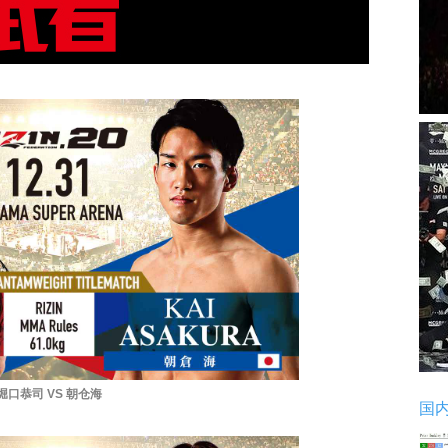
堀口恭司 VS 朝仓海
国