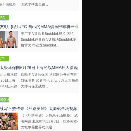
国武术搏击又被...
FC
友8月参战UFC 自己的MMA俱乐部即将开业
宁广友 VS 马龙&middot;维拉 内特
&middot;迪亚兹 VS 康纳&middot;麦
格雷戈 蒂亚戈&middot...
其它
太极马保国6月26日上海约战MMA狂人徐晓
徐晓冬 VS 马保国 马保国公开宣布约
战徐晓冬 武者网讯 近日，浑元太极拳
大师马保国战胜...
踢拳比
视频
续写不败传奇《丝路英雄》太原站全场视频
【《丝路英雄》太原站全场视频】 武
者网讯 北京时间11月7日，丝路英雄·
龙城争霸世界功夫巡...