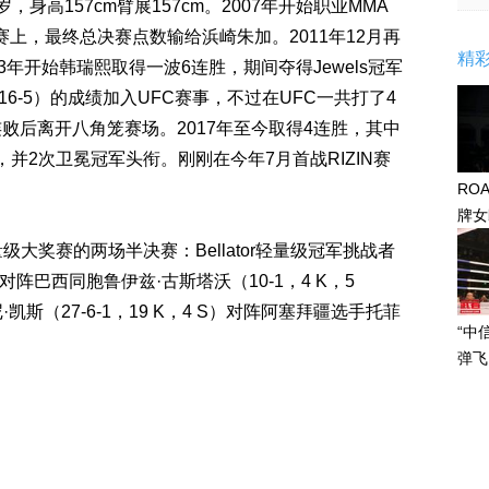
岁，身高157cm臂展157cm。2007年开始职业MMA
八人赛上，最终总决赛点数输给浜崎朱加。2011年12月再
精
3年开始韩瑞熙取得一波6连胜，期间夺得Jewels冠军
16-5）的成绩加入UFC赛事，不过在UFC一共打了4
2连败后离开八角笼赛场。2017年至今取得4连胜，其中
，并2次卫冕冠军头衔。刚刚在今年7月首战RIZIN赛
RO
牌女
感眼
大奖赛的两场半决赛：Bellator轻量级冠军挑战者
S）对阵巴西同胞鲁伊兹·古斯塔沃（10-1，4 K，5
凯斯（27-6-1，19 K，4 S）对阵阿塞拜疆选手托菲
“中
弹飞