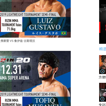
弗莱雷 VS 鲁伊兹·古斯塔沃
精
方便
专访