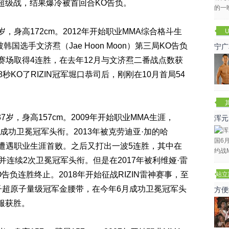
超级战，结果爆冷被首回合KO告负。
5岁，身高172cm。2012年开始职业MMA综合格斗生
U
被韩国选手文济焄（Jae Hoon Moon）第三局KO告负
宁广
神赛场取得4连胜，在去年12月与文济焄二番战点数获
秒KO了RIZIN冠军堀口恭司后，刚刚在10月首局54
37岁，身高157cm。2009年开始职业MMA生涯，
浑元
3次成功卫冕冠军头衔。2013年被克劳迪亚·加的哈
冬
TKO告负遭遇职业生涯首败。之后又打出一波5连胜，其中在
冠军，并连续2次卫冕冠军头衔。但是在2017年被利维娅·雷
a)首局KO告负连胜终止。2018年开始征战RIZIN雷神赛事，至
站立
赛
女子超原子量级冠军金腰带，在今年6月成功卫冕冠军头
方便
服获胜。