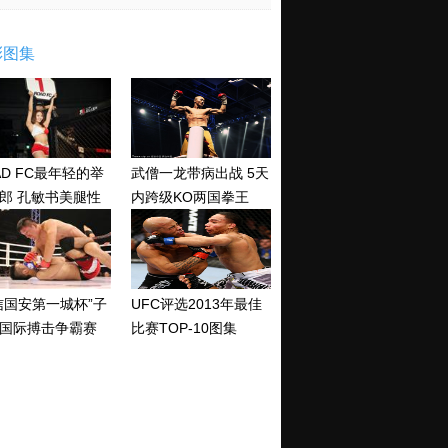
彩图集
AD FC最年轻的举
武僧一龙带病出战 5天
郎 孔敏书美腿性
内跨级KO两国拳王
神清纯
信国安第一城杯”子
UFC评选2013年最佳
国际搏击争霸赛
比赛TOP-10图集