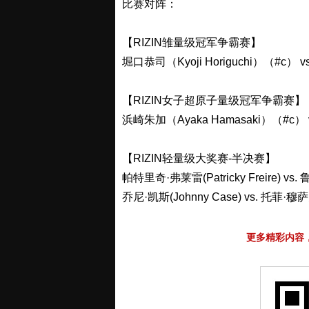
比赛对阵：
【RIZIN雏量级冠军争霸赛】
堀口恭司（Kyoji Horiguchi）（#c） v
【RIZIN女子超原子量级冠军争霸赛】
浜崎朱加（Ayaka Hamasaki）（#c） 
【RIZIN轻量级大奖赛-半决赛】
帕特里奇·弗莱雷(Patricky Freire) vs
乔尼·凯斯(Johnny Case) vs. 托菲·穆萨夫
更多精彩内容