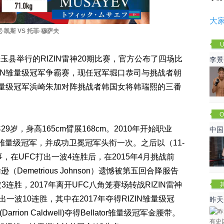
大
·凯斯 VS 托菲·穆萨夫
U
玉县举行的RIZIN雷神20期比赛，官方公布了四场比
李景
ZIN雏量级冠军争霸赛，现任冠军堀口恭司与挑战者朝
赛
原子量级冠军浜崎朱加对阵挑战者韩国女将韩瑞熙的三番
O
Cha
29岁，身高165cm臂展168cm。2010年开始职业
中国
斗雏量级冠军，并成功卫冕冠军头衔一次。之后以（11-
，在UFC打出一波4连胜后，在2015年4月挑战前
Demetrious Johnson）遗憾被第五回合降服告
连胜，2017年离开UFC八角笼赛场转战RIZIN雷神
出一波10连胜，其中在2017年夺得RIZIN雏量级冠
昨天
ion Caldwell)夺得Bellator雏量级冠军金腰带。
咏春