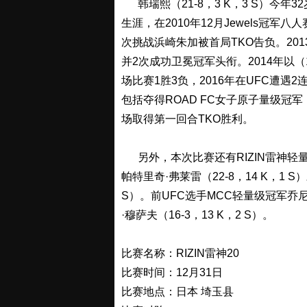
韩瑞熙（21-8，3 K，3 S）今年32
生涯，在2010年12月Jewels冠军
次挑战浜崎朱加被首局TKO告负。201
并2次成功卫冕冠军头衔。2014年以（
场比赛1胜3负，2016年在UFC遭遇
包括夺得ROAD FC女子原子量级冠军
场取得第一回合TKO胜利。
另外，本次比赛还有RIZIN雷神轻量级
帕特里奇·弗莱雷（22-8，14 K，1 
S）。前UFC选手MCC轻量级冠军乔尼·
·穆萨夫（16-3，13 K，2 S）。
比赛名称：RIZIN雷神20
比赛时间：12月31日
比赛地点：日本 埼玉县