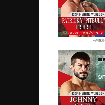
帕特里奇·