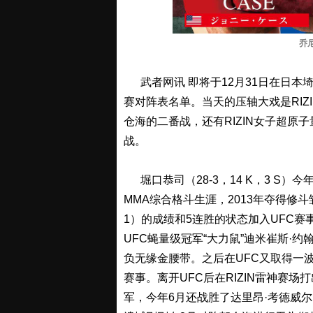
乔尼
武者网讯 即将于12月31日在日本埼
赛对阵表名单。当天的压轴大戏是RI
仓海的二番战，还有RIZIN女子超
战。
堀口恭司（28-3，14 K，3 S）今年
MMA综合格斗生涯，2013年夺得修
1）的成绩和5连胜的状态加入UFC赛事
UFC蝇量级冠军“大力鼠”迪米崔斯·约翰逊（
负无缘金腰带。之后在UFC又取得一波3
赛事。离开UFC后在RIZIN雷神赛场打
军，今年6月还战胜了达里昂·考德威尔(Darr