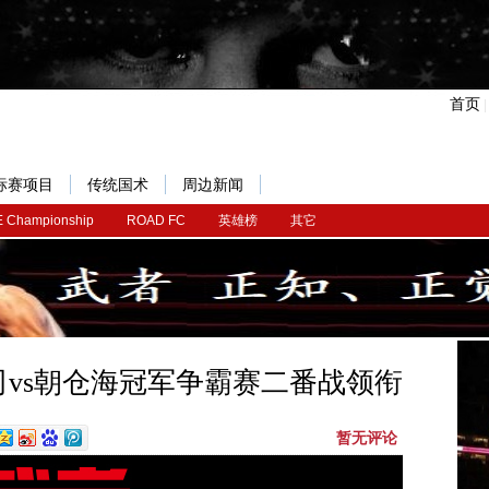
首页
标赛项目
传统国术
周边新闻
 Championship
ROAD FC
英雄榜
其它
恭司vs朝仓海冠军争霸赛二番战领衔
暂无评论