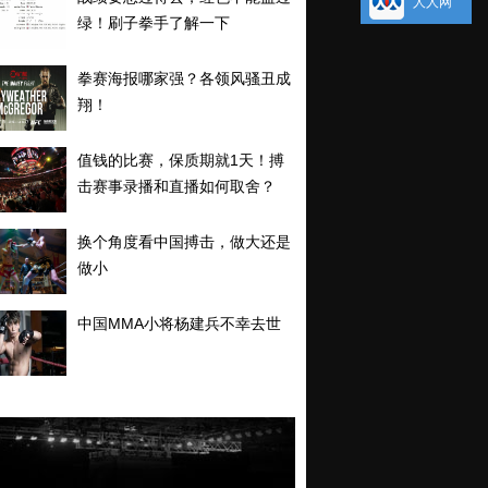
人人网
绿！刷子拳手了解一下
拳赛海报哪家强？各领风骚丑成
翔！
值钱的比赛，保质期就1天！搏
击赛事录播和直播如何取舍？
换个角度看中国搏击，做大还是
做小
中国MMA小将杨建兵不幸去世