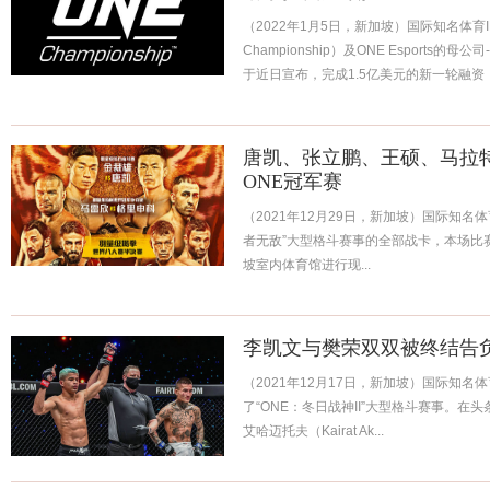
（2022年1月5日，新加坡）国际知名体育I
Championship）及ONE Esports的母公司-
于近日宣布，完成1.5亿美元的新一轮融资，由
唐凯、张立鹏、王硕、马拉特
ONE冠军赛
（2021年12月29日，新加坡）国际知名体
者无敌”大型格斗赛事的全部战卡，本场比赛
坡室内体育馆进行现...
李凯文与樊荣双双被终结告
（2021年12月17日，新加坡）国际知名体
了“ONE：冬日战神II”大型格斗赛事。在头
艾哈迈托夫（Kairat Ak...