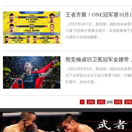
王者齐聚！ONE冠军赛10月
（2021年9月7日，新加坡）国际知名体育I
入魂”大型格斗赛事全战卡。本场赛事将于1
主赛站卡全部由踢拳...
熊竞楠成功卫冕冠军金腰带
（2021年9月4日，新加坡）国际知名体育I
办了全球首次全女子战卡赛事“ONE：巾帼
军赛中，来自中国...
<
[20]
[21]
[22]
[23]
[24]