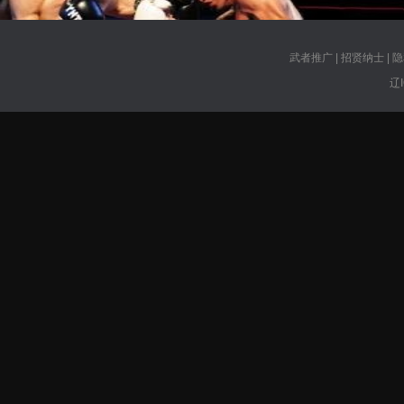
武者推广
|
招贤纳士
|
隐
辽I