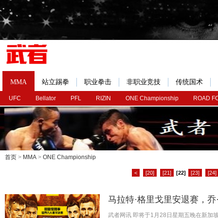
MMA
站立踢拳
职业拳击
非职业竞技
传统国术
UFC
Bellator
PFL
RIZIN
ONE Championship
ROAD F
首页
>
MMA
>
ONE Championship
<
[20]
[21]
[22]
[23]
[24]
马拉特·格里戈里安退赛，乔
武者网讯 即将于1月28日星期五晚在新加