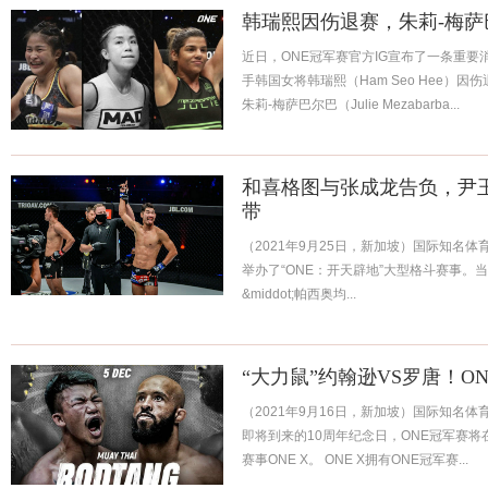
韩瑞熙因伤退赛，朱莉-梅
近日，ONE冠军赛官方IG宣布了一条重
手韩国女将韩瑞熙（Ham Seo Hee）
朱莉-梅萨巴尔巴（Julie Mezabarba...
和喜格图与张成龙告负，尹
带
（2021年9月25日，新加坡）国际知名体
举办了“ONE：开天辟地”大型格斗赛事。
&middot;帕西奥均...
“大力鼠”约翰逊VS罗唐！O
（2021年9月16日，新加坡）国际知名体
即将到来的10周年纪念日，ONE冠军赛将
赛事ONE X。 ONE X拥有ONE冠军赛...