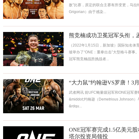
敌”比赛，原定的联合主赛有所变更，马拉特&mi
Grigorian）由于感染...
熊竞楠成功卫冕冠军头衔，
（2022年1月15日，新加坡）国际知名体育
坡举办了“ONE：重拳出击”大型格斗赛事
冠军熊竞楠战胜挑战者...
“大力鼠”约翰逊VS罗唐！3月
武者网讯 前UFC蝇量级冠军和ONE冠军
&middot;约翰逊（Demetrious Joh
&rdqu...
ONE冠军赛完成1.5亿美
塔尔投资局领投