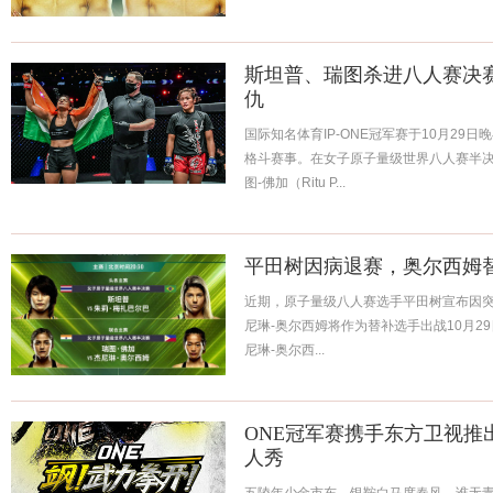
斯坦普、瑞图杀进八人赛决赛
仇
国际知名体育IP-ONE冠军赛于10月29日
格斗赛事。在女子原子量级世界八人赛半决赛中，
图-佛加（Ritu P...
平田树因病退赛，奥尔西姆
近期，原子量级八人赛选手平田树宣布因
尼琳-奥尔西姆将作为替补选手出战10月29
尼琳-奥尔西...
ONE冠军赛携手东方卫视推
人秀