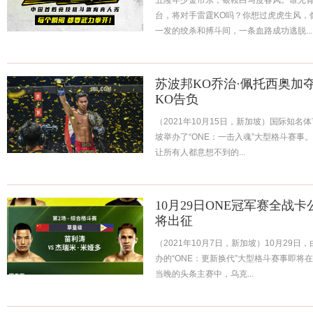
五陵年少金市东，银鞍白马度春风。谁无
台，将对手雷霆KO吗？你想过虎虎生风，
一发的绞杀和搏斗间，一条血路成功逃脱...
苏波邦KO乔治·佩托西奥加
KO告负
（2021年10月15日，新加坡）国际知名体
坡举办了“ONE：一击入魂”大型格斗赛事
让所有人都意想不到的...
10月29日ONE冠军赛全战
将出征
（2021年10月7日，新加坡）10月29日
办的“ONE：更新换代”大型格斗赛事即将
当晚的头条主赛中，乌克...