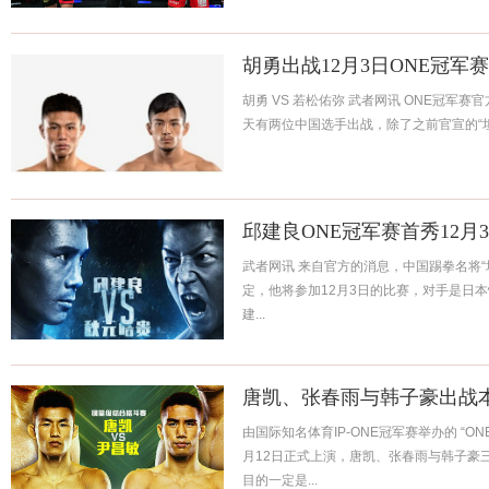
胡勇出战12月3日ONE冠军
胡勇 VS 若松佑弥 武者网讯 ONE冠军
天有两位中国选手出战，除了之前官宣的“坦克
邱建良ONE冠军赛首秀12月
武者网讯 来自官方的消息，中国踢拳名将“
定，他将参加12月3日的比赛，对手是日本悍将秋
建...
唐凯、张春雨与韩子豪出战本
由国际知名体育IP-ONE冠军赛举办的 “ON
月12日正式上演，唐凯、张春雨与韩子豪
目的一定是...