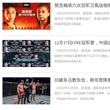
熊竞楠第六次冠军卫冕战领衔
（2021年12月16日，新加坡）国际知名体
拳出击”大型格斗赛事全战卡，本场比赛将于
内体育馆进行现场直...
12月17日ONE冠军赛，中
（2021年12月9日，新加坡）由国际知名体
战神II”大型格斗赛事即将于12月17日
军凯拉特&middot;艾...
邱建良点数告负，斯坦普降
（2021年12月4日，新加坡）国际知名体育
举办了“ONE：冬日战神”大型格斗赛事。头条
（Regian Eersel）五回合击败...