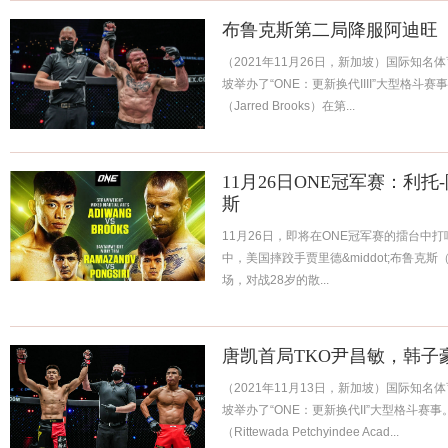
布鲁克斯第二局降服阿迪旺
（2021年11月26日，新加坡）国际知名体
坡举办了“ONE：更新换代IIII”大型格斗
（Jarred Brooks）在第...
11月26日ONE冠军赛：利
斯
11月26日，即将在ONE冠军赛的擂台中打响
中，美国摔跤手贾里德&middot;布鲁克斯（J
场，对战28岁的散...
唐凯首局TKO尹昌敏，韩子
（2021年11月13日，新加坡）国际知名体
坡举办了“ONE：更新换代II”大型格斗赛
（Rittewada Petchyindee Acad...