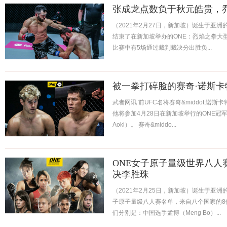
张成龙点数负于秋元皓贵，
（2021年2月27日，新加坡）诞生于亚洲的
结束了在新加坡举办的ONE：烈焰之拳大
比赛中有5场通过裁判裁决分出胜负...
被一拳打碎脸的赛奇·诺斯卡
武者网讯 前UFC名将赛奇&middot;诺斯卡特
他将参加4月28日在新加坡举行的ONE冠军
Aoki）。 赛奇&middo...
ONE女子原子量级世界八人
决李胜珠
（2021年2月25日，新加坡）诞生于亚洲
子原子量级八人赛名单，来自八个国家的8
们分别是：中国选手孟博（Meng Bo）...