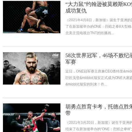
“大力鼠”约翰逊被莫赖斯K
成功复仇
（2021年4月8日，新加坡）诞生于亚洲的国
了在新加坡举办的ONE：烈焰之拳II大型
北美主流电视台TNT的转播画...
58次世界冠军，46场不败纪
军赛
近日，ONE冠军赛主席兼CEO查特里&mi
巨匠戈登&middot;瑞安正式成为ONE
&middot;瑞安的到来！作...
胡勇点胜育卡考，托德点胜
带
（2021年3月20日，新加坡）诞生于亚洲的
结束了在新加坡举办的“ONE：烈焰之拳II