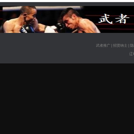
武者推广
|
招贤纳士
|
隐
辽I