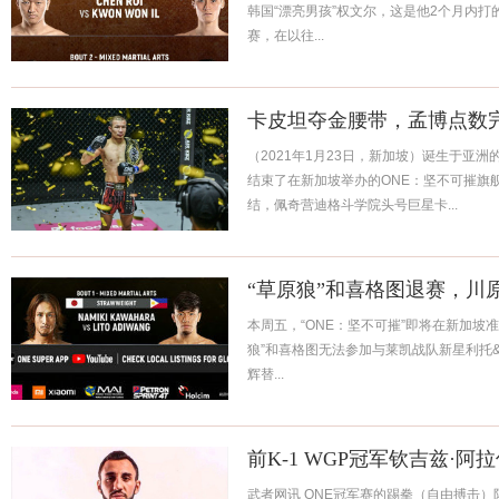
韩国“漂亮男孩”权文尔，这是他2个月内
赛，在以往...
卡皮坦夺金腰带，孟博点数
（2021年1月23日，新加坡）诞生于亚洲的
结束了在新加坡举办的ONE：坚不可摧旗
结，佩奇营迪格斗学院头号巨星卡...
“草原狼”和喜格图退赛，川
本周五，“ONE：坚不可摧”即将在新加坡
狼”和喜格图无法参加与莱凯战队新星利托&b
辉替...
前K-1 WGP冠军钦吉兹·阿
武者网讯 ONE冠军赛的踢拳（自由搏击）