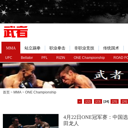
MMA
站立踢拳
职业拳击
非职业竞技
传统国术
UFC
Bellator
PFL
RIZIN
ONE Championship
ROAD F
首页
>
MMA
>
ONE Championship
<
[22]
[23]
[24]
[25]
[26]
4月22日ONE冠军赛：中
田龙人