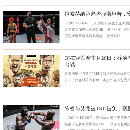
拉索赫纳第局降服斯坦普，
（2021年2月6日，新加坡）诞生于亚洲的国
束了在新加坡举办的ONE：坚不可摧III
冠王斯坦普遭遇逆风翻盘，遗憾输掉...
ONE冠军赛本月26日：乔
出战
武者网讯 将于2月26日在新加坡室内体育馆
公布了比赛对阵表名单，本次阵容有备受关注的前K
陈睿与艾龙被TKO告负，塞
（2021年1月29日，新加坡）诞生于亚洲的
结束了在新加坡举办的ONE：坚不可摧II