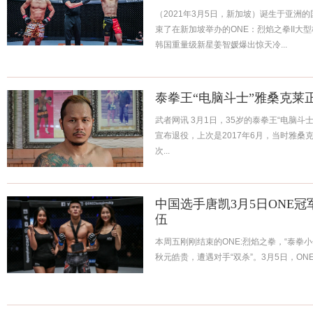
（2021年3月5日，新加坡）诞生于亚洲的国
束了在新加坡举办的ONE：烈焰之拳II大
韩国重量级新星姜智媛爆出惊天冷...
泰拳王“电脑斗士”雅桑克莱
武者网讯 3月1日，35岁的泰拳王“电脑斗士”雅桑
宣布退役，上次是2017年6月，当时雅桑
次...
中国选手唐凯3月5日ONE
伍
本周五刚刚结束的ONE:烈焰之拳，“泰拳
秋元皓贵，遭遇对手“双杀”。3月5日，ONE