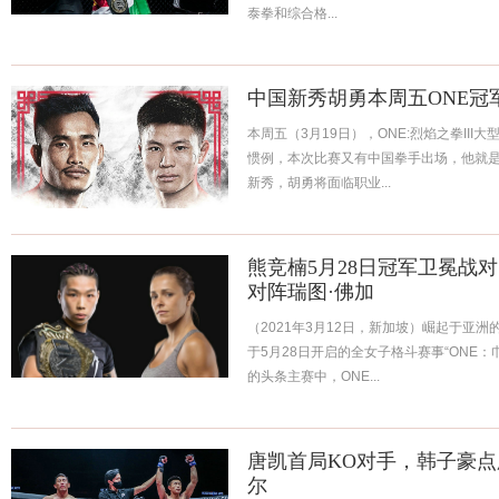
泰拳和综合格...
中国新秀胡勇本周五ONE冠
本周五（3月19日），ONE:烈焰之拳II
惯例，本次比赛又有中国拳手出场，他就是
新秀，胡勇将面临职业...
熊竞楠5月28日冠军卫冕战
对阵瑞图·佛加
（2021年3月12日，新加坡）崛起于亚洲
于5月28日开启的全女子格斗赛事“ONE：
的头条主赛中，ONE...
唐凯首局KO对手，韩子豪点
尔