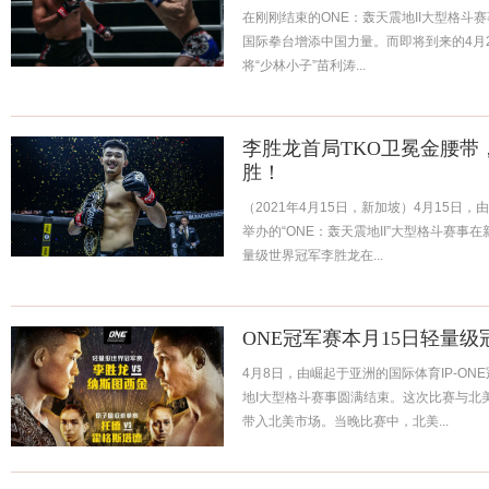
在刚刚结束的ONE：轰天震地II大型格斗
国际拳台增添中国力量。而即将到来的4月22
将“少林小子”苗利涛...
李胜龙首局TKO卫冕金腰带
胜！
（2021年4月15日，新加坡）4月15日，
举办的“ONE：轰天震地II”大型格斗赛事
量级世界冠军李胜龙在...
ONE冠军赛本月15日轻量
4月8日，由崛起于亚洲的国际体育IP-ON
地I大型格斗赛事圆满结束。这次比赛与北美
带入北美市场。当晚比赛中，北美...