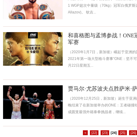
1 WGP超次中量级（70kg）冠军白俄罗斯选手钦
Allazov)。 钦吉...
和喜格图与孟博参战！ONE
军赛
（2020年1月7日，新加坡）崛起于亚洲的
2021年第一场大型格斗赛事“ONE：坚不可摧
月22日星期五...
贾马尔·尤苏波夫点胜萨米·
（2020年12月25日，新加坡）诞生于亚洲
晚结束了在新加坡举办的ONE：王者碰撞II旗
成圆笼最强外籍泰拳挑战者，继续...
<
[22]
[23]
[24]
[25]
[26]