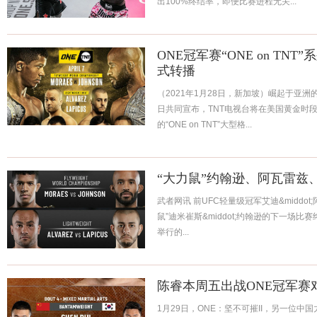
出100%终结率，即便比赛进程无关...
ONE冠军赛“ONE on TN
式转播
（2021年1月28日，新加坡）崛起于亚洲
日共同宣布，TNT电视台将在美国黄金时
的“ONE on TNT”大型格...
“大力鼠”约翰逊、阿瓦雷兹
武者网讯 前UFC轻量级冠军艾迪&middo
鼠”迪米崔斯&middot;约翰逊的下一场
举行的...
陈睿本周五出战ONE冠军赛
1月29日，ONE：坚不可摧II，另一位中